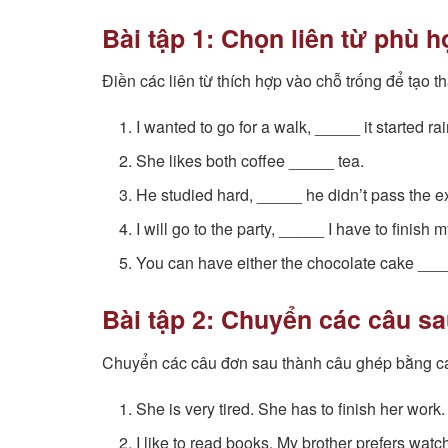
Bài tập 1: Chọn liên từ phù 
Điền các liên từ thích hợp vào chỗ trống để tạo 
I wanted to go for a walk, _____ it started ra
She likes both coffee _____ tea.
He studied hard, _____ he didn’t pass the 
I will go to the party, _____ I have to finish 
You can have either the chocolate cake ____
Bài tập 2: Chuyển các câu s
Chuyển các câu đơn sau thành câu ghép bằng các
She is very tired. She has to finish her work.
I like to read books. My brother prefers watc