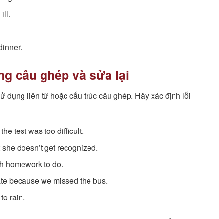
ill.
.
dinner.
ong câu ghép và sửa lại
sử dụng liên từ hoặc cấu trúc câu ghép. Hãy xác định lỗi
he test was too difficult.
t she doesn’t get recognized.
uch homework to do.
ate because we missed the bus.
to rain.