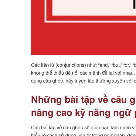
Các liên từ (conjunctions) như: “and,” “but,” “or,”
không thể thiếu để nối các mệnh đề lại với nhau
dụng câu ghép, hãy luyện tập thường xuyên với c
Những bài tập về câu g
nâng cao kỹ năng ngữ
Các bài tập về câu ghép sẽ giúp bạn làm quen v
hiểu rõ cách sử dụng liên từ trong ngữ pháp, đồng