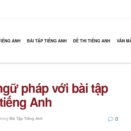
TIẾNG ANH
BÀI TẬP TIẾNG ANH
ĐỀ THI TIẾNG ANH
VĂN M
ngữ pháp với bài tập
 tiếng Anh
0
trong
Bài Tập Tiếng Anh