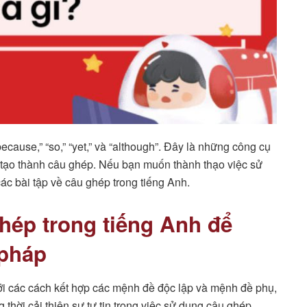
 “because,” “so,” “yet,” và “although”. Đây là những công cụ
, tạo thành câu ghép. Nếu bạn muốn thành thạo việc sử
ác bài tập về câu ghép trong tiếng Anh.
hép trong tiếng Anh để
 pháp
ới các cách kết hợp các mệnh đề độc lập và mệnh đề phụ,
 thời cải thiện sự tự tin trong việc sử dụng câu ghép