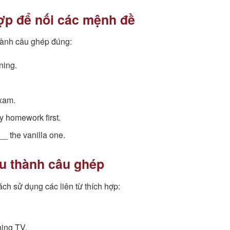
hợp để nối các mệnh đề
thành câu ghép đúng:
ining.
exam.
my homework first.
_ the vanilla one.
au thành câu ghép
h sử dụng các liên từ thích hợp:
hing TV.