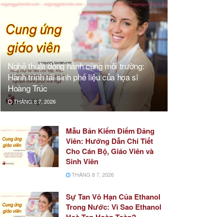
Nghệ thuật đồng hành cùng môi trường:
Hành trình tái sinh phế liệu của họa sĩ
Hoàng Trúc
THÁNG 8 7, 2026
Mẫu Bản Kiểm Điểm Đảng
Viên: Hướng Dẫn Chi Tiết
Cho Cán Bộ, Giáo Viên và
Sinh Viên
THÁNG 8 7, 2026
Sự Tan Vô Hạn Của Ethanol
Trong Nước: Vì Sao Ethanol
Hoà Tan Hoàn Toàn?