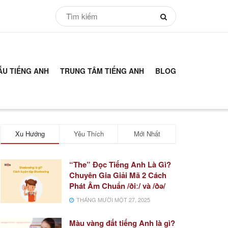
ẪU TIẾNG ANH
TRUNG TÂM TIẾNG ANH
BLOG
Xu Hướng
Yêu Thích
Mới Nhất
“The” Đọc Tiếng Anh Là Gì?
Chuyên Gia Giải Mã 2 Cách
Phát Âm Chuẩn /ðiː/ và /ðə/
THÁNG MƯỜI MỘT 27, 2025
Màu vàng đất tiếng Anh là gì?