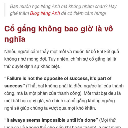
Bạn muốn học tiếng Anh mà không nhàm chán? Hãy
ghé thăm
Blog tiếng Anh
để có thêm cảm hứng!
Cố gắng không bao giờ là vô
nghĩa
Nhiều người cảm thấy mệt mỏi và muốn từ bỏ khi kết quả
không như mong đợi. Tuy nhiên, chính sự cố gắng lại là
thứ quyết định sự khác biệt.
“Failure is not the opposite of success, it’s part of
success”
(Thất bại không phải là điều ngược lại của thành
công, mà là một phần của thành công). Mỗi thất bại đều là
một bài học quý giá, và chính sự cố gắng không ngừng
nghỉ sẽ giúp chúng ta vượt qua mọi khó khăn.
“It always seems impossible until it’s done”
(Mọi thứ
luôn có vẻ không thể cho đến khi hoàn thành) là một minh