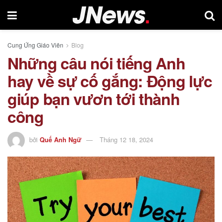
Cung Ứng Giáo Viên
Blog
Những câu nói tiếng Anh
hay về sự cố gắng: Động lực
giúp bạn vươn tới thành
công
bởi
Quế Anh Ngữ
Tháng 12 18, 2024