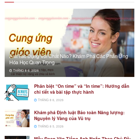
Axit Tác Dụng Với Chất Nào? Khám Phá Các Phản Ứng
Hóa Học Quan Trọng
THÁNG 8 6, 2026
Phân biệt “On time” và “In time”: Hướng dẫn
chi tiết và bài tập thực hành
THÁNG 8 6, 2026
Khám phá Định luật Bảo toàn Năng lượng:
Nguyên lý Vàng của Vũ trụ
THÁNG 8 5, 2026
Mẫu Đoạn Văn Tiếng Anh Ngắn Theo Chủ Đề: