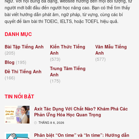
Ngữ. Với nội dung đa dạng, website hướng đến mọi đối tượng, từ
người mới bắt đầu đến người học nâng cao. Bạn có thể tìm thấy
bài viết hướng dẫn phát âm, ngữ pháp, từ vựng, cùng các bí
quyết để làm bài thi TOEIC, IELTS, hoặc TOEFL hiệu quả.
DANH MỤC
Bài Tập Tiếng Anh
Kiến Thức Tiếng
Văn Mẫu Tiếng
(205)
Anh
Anh
(573)
(577)
Blog
(195)
Trung Tâm Tiếng
Đề Thi Tiếng Anh
Anh
(166)
(175)
TIN NỔI BẬT
Axit Tác Dụng Với Chất Nào? Khám Phá Các
Phản Ứng Hóa Học Quan Trọng
THÁNG 8 6, 2026
Phân biệt “On time” và “In time”: Hướng dẫn