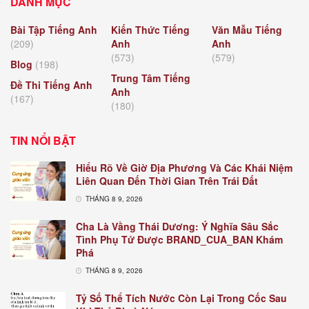
DANH MỤC
Bài Tập Tiếng Anh
Kiến Thức Tiếng
Văn Mẫu Tiếng
(209)
Anh
Anh
(573)
(579)
Blog
(198)
Trung Tâm Tiếng
Đề Thi Tiếng Anh
Anh
(167)
(180)
TIN NỔI BẬT
Hiểu Rõ Về Giờ Địa Phương Và Các Khái Niệm
Liên Quan Đến Thời Gian Trên Trái Đất
THÁNG 8 9, 2026
Cha Là Vầng Thái Dương: Ý Nghĩa Sâu Sắc
Tình Phụ Tử Được BRAND_CUA_BAN Khám
Phá
THÁNG 8 9, 2026
Tỷ Số Thể Tích Nước Còn Lại Trong Cốc Sau