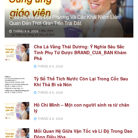
Hiểu Rõ Về Giờ Địa Phương Và Các Khái Niệm Liên
Quan Đến Thời Gian Trên Trái Đất
THÁNG 8 9, 2026
Cha Là Vầng Thái Dương: Ý Nghĩa Sâu Sắc
Tình Phụ Tử Được BRAND_CUA_BAN Khám
Phá
THÁNG 8 9, 2026
Tỷ Số Thể Tích Nước Còn Lại Trong Cốc Sau
Khi Thả Bi và Nón
THÁNG 8 8, 2026
Hồ Chí Minh – Một con người sinh ra từ chân
lý
THÁNG 8 8, 2026
Mối Quan Hệ Giữa Vận Tốc và Li Độ Trong Dao
Động Điều Hòa