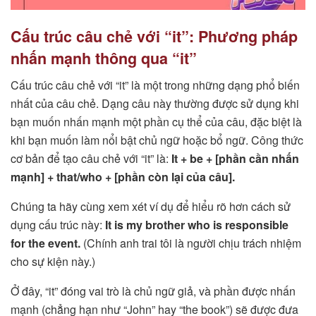
Cấu trúc câu chẻ với “it”: Phương pháp
nhấn mạnh thông qua “it”
Cấu trúc câu chẻ với “it” là một trong những dạng phổ biến
nhất của câu chẻ. Dạng câu này thường được sử dụng khi
bạn muốn nhấn mạnh một phần cụ thể của câu, đặc biệt là
khi bạn muốn làm nổi bật chủ ngữ hoặc bổ ngữ. Công thức
cơ bản để tạo câu chẻ với “it” là:
It + be + [phần cần nhấn
mạnh] + that/who + [phần còn lại của câu].
Chúng ta hãy cùng xem xét ví dụ để hiểu rõ hơn cách sử
dụng cấu trúc này:
It is my brother who is responsible
for the event.
(Chính anh trai tôi là người chịu trách nhiệm
cho sự kiện này.)
Ở đây, “it” đóng vai trò là chủ ngữ giả, và phần được nhấn
mạnh (chẳng hạn như “John” hay “the book”) sẽ được đưa