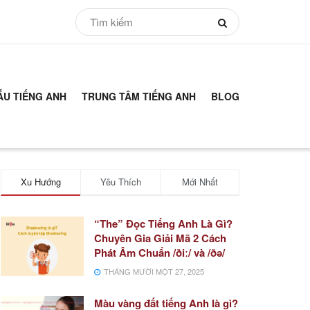
ẪU TIẾNG ANH
TRUNG TÂM TIẾNG ANH
BLOG
Xu Hướng
Yêu Thích
Mới Nhất
“The” Đọc Tiếng Anh Là Gì?
Chuyên Gia Giải Mã 2 Cách
Phát Âm Chuẩn /ðiː/ và /ðə/
THÁNG MƯỜI MỘT 27, 2025
Màu vàng đất tiếng Anh là gì?