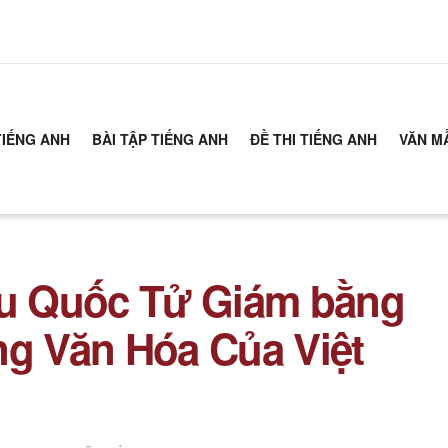
TIẾNG ANH
BÀI TẬP TIẾNG ANH
ĐỀ THI TIẾNG ANH
VĂN M
ếu Quốc Tử Giám bằng
ng Văn Hóa Của Việt