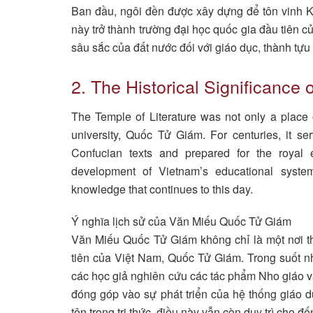
Ban đầu, ngôi đền được xây dựng để tôn vinh Kh
này trở thành trường đại học quốc gia đầu tiên 
sâu sắc của đất nước đối với giáo dục, thành tựu t
2. The Historical Significance 
The Temple of Literature was not only a place o
university, Quốc Tử Giám. For centuries, it se
Confucian texts and prepared for the royal e
development of Vietnam’s educational system
knowledge that continues to this day.
Ý nghĩa lịch sử của Văn Miếu Quốc Tử Giám
Văn Miếu Quốc Tử Giám không chỉ là một nơi th
tiên của Việt Nam, Quốc Tử Giám. Trong suốt nhi
các học giả nghiên cứu các tác phẩm Nho giáo và
đóng góp vào sự phát triển của hệ thống giáo 
tôn trọng tri thức, điều này vẫn còn duy trì cho đ