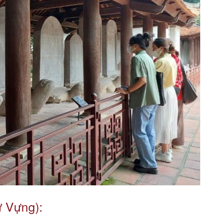
ừ Vựng):