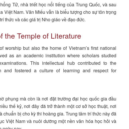
ổng Tử, nhà triết học nổi tiếng của Trung Quốc, và sau
của Việt Nam. Văn Miếu vẫn là biểu tượng cho sự tôn trọng
rí thức và các giá trị Nho giáo về đạo đức.
of the Temple of Literature
f worship but also the home of Vietnam’s first national
rved as an academic institution where scholars studied
xaminations. This intellectual hub contributed to the
 and fostered a culture of learning and respect for
ờ phụng mà còn là nơi đặt trường đại học quốc gia đầu
ều thế kỷ, nơi đây đã trở thành một cơ sở học thuật, nơi
 chuẩn bị cho kỳ thi hoàng gia. Trung tâm trí thức này đã
dục Việt Nam và nuôi dưỡng một nền văn hóa học hỏi và
ến ngày nay.