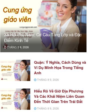
Xã Hội Phù Nam: Cơ Cấu Tầng Lớp và Đặc
Điểm Kinh Tế
THÁNG 8 9, 2026
Quận: Ý Nghĩa, Cách Dùng và
Ví Dụ Minh Họa Trong Tiếng
Anh
THÁNG 8 9, 2026
Hiểu Rõ Về Giờ Địa Phương
Và Các Khái Niệm Liên Quan
Đến Thời Gian Trên Trái Đất
THÁNG 8 9, 2026