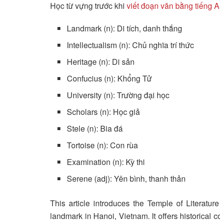
Học từ vựng trước khi
viết đoạn văn bằng tiếng A
Landmark (n): Di tích, danh thắng
Intellectualism (n): Chủ nghĩa trí thức
Heritage (n): Di sản
Confucius (n): Khổng Tử
University (n): Trường đại học
Scholars (n): Học giả
Stele (n): Bia đá
Tortoise (n): Con rùa
Examination (n): Kỳ thi
Serene (adj): Yên bình, thanh thản
This article introduces the Temple of Literatu
landmark in Hanoi, Vietnam. It offers historical c