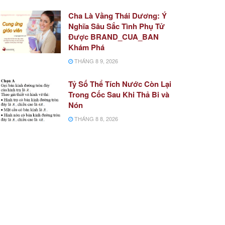
Cha Là Vầng Thái Dương: Ý
Nghĩa Sâu Sắc Tình Phụ Tử
Được BRAND_CUA_BAN
Khám Phá
THÁNG 8 9, 2026
Tỷ Số Thể Tích Nước Còn Lại
Trong Cốc Sau Khi Thả Bi và
Nón
THÁNG 8 8, 2026