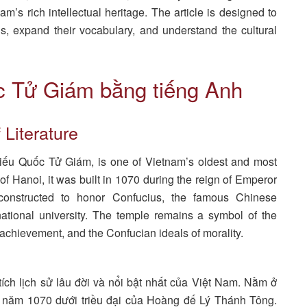
am’s rich intellectual heritage. The article is designed to
lls, expand their vocabulary, and understand the cultural
c Tử Giám bằng tiếng Anh
 Literature
iếu Quốc Tử Giám, is one of Vietnam’s oldest and most
 of Hanoi, it was built in 1070 during the reign of Emperor
constructed to honor Confucius, the famous Chinese
national university. The temple remains a symbol of the
l achievement, and the Confucian ideals of morality.
ch lịch sử lâu đời và nổi bật nhất của Việt Nam. Nằm ở
 năm 1070 dưới triều đại của Hoàng đế Lý Thánh Tông.