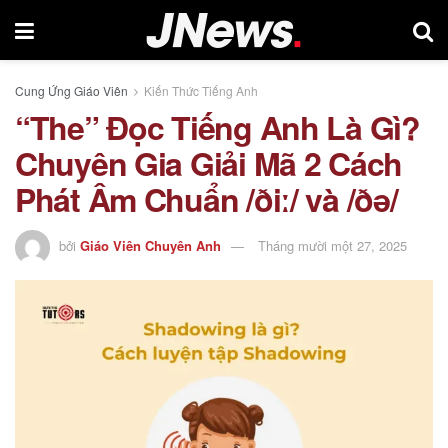
Cung Ứng Giáo Viên
Kiến Thức Tiếng Anh
“The” Đọc Tiếng Anh Là Gì?
Chuyên Gia Giải Mã 2 Cách
Phát Âm Chuẩn /ðiː/ và /ðə/
bởi
Giáo Viên Chuyên Anh
Tháng mười một 27, 2025