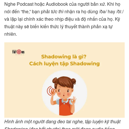
Nghe Podcast hoặc Audiobook của người bản xứ. Khi họ
nói đến “the,” bạn phải
tức thì
nhận ra họ dùng /ðə/ hay /ðiː/
và lặp lại chính xác theo nhịp điệu và độ nhấn của họ. Kỹ
thuật này sẽ biến kiến thức lý thuyết thành phản xạ tự
nhiên.
Hình ảnh một người đang đeo tai nghe, tập luyện kỹ thuật
Shadowing (đọc bắt chước) theo một đoạn audio tiếng