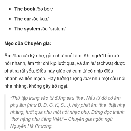
The book
/ðə bʊk/
The car
/ðə kɑːr/
The system
/ðə ˈsɪstəm/
Mẹo của Chuyên gia:
Âm /ðə/ cực kỳ nhẹ, gần như nuốt âm. Khi người bản xứ
nói nhanh, âm “th” chỉ kịp lướt qua, và âm /ə/ (schwa) được
phát ra rất yếu. Điều này giúp cả cụm từ có nhịp điệu
nhanh và liền mạch. Hãy tưởng tượng /ðə/ như một cầu nối
nhẹ nhàng, không gây trở ngại.
“Thử tập trung vào từ đứng sau ‘the’. Nếu từ đó có âm
phụ âm (như B, D, G, K, S…), hãy phát âm ‘the’ thật nhẹ
nhàng, lướt qua như một nốt nhạc phụ. Đừng đọc thành
‘thơ’ nặng như tiếng Việt.”
–
Chuyên gia ngôn ngữ
Nguyễn Hà Phương.