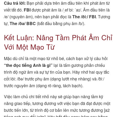
Câu trả lời:
Bạn phải dựa trên âm đầu tiên khi phát âm từ
viết tắt đó.
FBI
được phát âm là /ˌef biː ˈaɪ/. Âm đầu tiên là
/e/ (nguyên âm), nên bạn phải đọc là
The /ðiː/ FBI
. Tương
tự,
The /ðə/ BBC
(bắt đầu bằng phụ âm /b/).
Kết Luận: Nâng Tầm Phát Âm Chỉ
Với Một Mạo Từ
Mặc dù chỉ là một mạo từ nhỏ bé, cách bạn xử lý câu hỏi
“the đọc tiếng Anh là gì”
lại là tấm gương phản chiếu
trình độ ngữ âm và sự tự tin của bạn. Hãy nhớ hai quy tắc
cốt lõi: /ðə/ trước phụ âm (dạng lướt nhẹ nhàng) và /ðiː/
trước nguyên âm (dạng rõ ràng, tách bạch).
Việc làm chủ chi tiết nhỏ này sẽ giúp bạn nâng tầm kỹ
năng giao tiếp, tương đương với việc bạn đã đạt được một
bước tiến lớn, từ trình độ cơ bản lên mức tương đương [a2
tiếng anh quy đổi ielts]. Hãy bắt đầu ngay hôm nay bằng