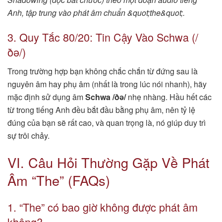
Anh, tập trung vào phát âm chuẩn &quot;the&quot;.
3. Quy Tắc 80/20: Tin Cậy Vào Schwa (/
ðə/)
Trong trường hợp bạn không chắc chắn từ đứng sau là
nguyên âm hay phụ âm (nhất là trong lúc nói nhanh), hãy
mặc định sử dụng âm
Schwa /ðə/
nhẹ nhàng. Hầu hết các
từ trong tiếng Anh đều bắt đầu bằng phụ âm, nên tỷ lệ
đúng của bạn sẽ rất cao, và quan trọng là, nó giúp duy trì
sự trôi chảy.
VI. Câu Hỏi Thường Gặp Về Phát
Âm “The” (FAQs)
1. “The” có bao giờ không được phát âm
không?