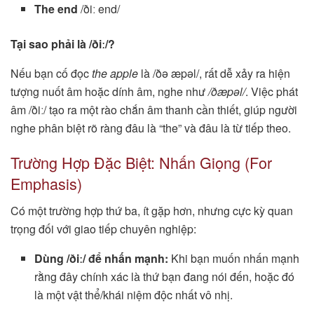
The end
/ðiː end/
Tại sao phải là /ðiː/?
Nếu bạn cố đọc
the apple
là /ðə æpəl/, rất dễ xảy ra hiện
tượng nuốt âm hoặc dính âm, nghe như
/ðæpəl/
. Việc phát
âm /ðiː/ tạo ra một rào chắn âm thanh cần thiết, giúp người
nghe phân biệt rõ ràng đâu là “the” và đâu là từ tiếp theo.
Trường Hợp Đặc Biệt: Nhấn Giọng (For
Emphasis)
Có một trường hợp thứ ba, ít gặp hơn, nhưng cực kỳ quan
trọng đối với giao tiếp chuyên nghiệp:
Dùng /ðiː/ để nhấn mạnh:
Khi bạn muốn nhấn mạnh
rằng đây chính xác là thứ bạn đang nói đến, hoặc đó
là một vật thể/khái niệm độc nhất vô nhị.