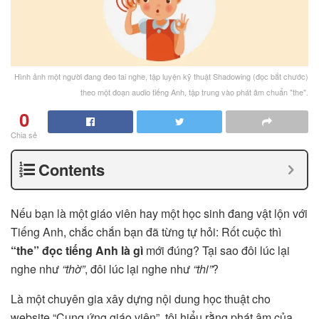
Hình ảnh một người đang đeo tai nghe, tập luyện kỹ thuật Shadowing (đọc bắt chước)
theo một đoạn audio tiếng Anh, tập trung vào phát âm chuẩn "the".
0
Chia sẻ
Contents
Nếu bạn là một giáo viên hay một học sinh đang vật lộn với
Tiếng Anh, chắc chắn bạn đã từng tự hỏi: Rốt cuộc thì
“the” đọc tiếng Anh là gì
mới đúng? Tại sao đôi lúc lại
nghe như
“thờ”
, đôi lúc lại nghe như
“thi”
?
Là một chuyên gia xây dựng nội dung học thuật cho
website “Cung ứng giáo viên”, tôi hiểu rằng phát âm của