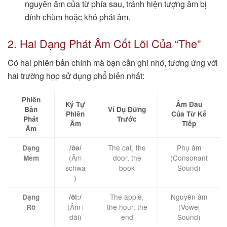
nguyên âm của từ phía sau, tránh hiện tượng âm bị
dính chùm hoặc khó phát âm.
2. Hai Dạng Phát Âm Cốt Lõi Của “The”
Có hai phiên bản chính mà bạn cần ghi nhớ, tương ứng với
hai trường hợp sử dụng phổ biến nhất:
Phiên
Ký Tự
Âm Đầu
Bản
Ví Dụ Đứng
Phiên
Của Từ Kế
Phát
Trước
Âm
Tiếp
Âm
The cat, the
Phụ âm
Dạng
/ðə/
(Âm
door, the
(Consonant
Mềm
schwa
book
Sound)
)
The apple,
Nguyên âm
Dạng
/ðiː/
(Âm i
the hour, the
(Vowel
Rõ
dài)
end
Sound)