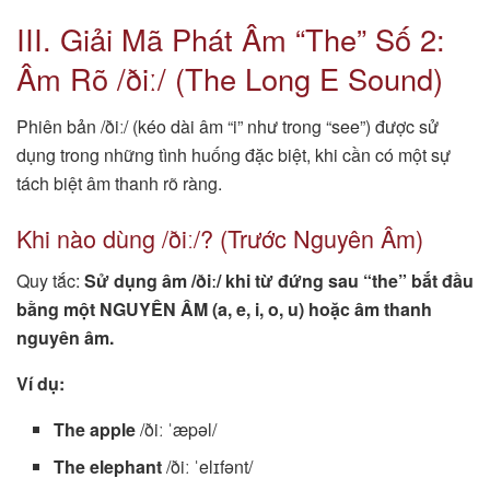
III. Giải Mã Phát Âm “The” Số 2:
Âm Rõ /ðiː/ (The Long E Sound)
Phiên bản /ðiː/ (kéo dài âm “i” như trong “see”) được sử
dụng trong những tình huống đặc biệt, khi cần có một sự
tách biệt âm thanh rõ ràng.
Khi nào dùng /ðiː/? (Trước Nguyên Âm)
Quy tắc:
Sử dụng âm /ðiː/ khi từ đứng sau “the” bắt đầu
bằng một NGUYÊN ÂM (a, e, i, o, u) hoặc âm thanh
nguyên âm.
Ví dụ:
The apple
/ðiː ˈæpəl/
The elephant
/ðiː ˈelɪfənt/