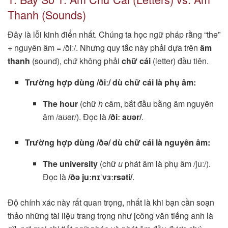
Thanh (Sounds)
Đây là lỗi kinh điển nhất. Chúng ta học ngữ pháp rằng “the”
+ nguyên âm = /ðiː/. Nhưng quy tắc này phải dựa trên
âm
thanh
(sound), chứ không phải
chữ cái
(letter) đầu tiên.
Trường hợp dùng /ðiː/ dù chữ cái là phụ âm:
The hour
(chữ
h
câm, bắt đầu bằng âm nguyên
âm /aʊər/). Đọc là
/ðiː aʊər/
.
Trường hợp dùng /ðə/ dù chữ cái là nguyên âm:
The university
(chữ
u
phát âm là phụ âm /juː/).
Đọc là
/ðə juːnɪˈvɜːrsəti/
.
Độ chính xác này rất quan trọng, nhất là khi bạn cần soạn
thảo những tài liệu trang trọng như [công văn tiếng anh là