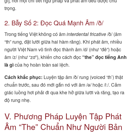
gì], nơi mọi chi tiết ngữ pháp và phát âm đều được chú
trọng.
2. Bẫy Số 2: Đọc Quá Mạnh Âm /ð/
Trong tiếng Việt không có âm
interdental fricative
/ð/ (âm
“th” rung, đặt lưỡi giữa hai hàm răng). Khi phát âm, nhiều
người Việt Nam vô tình đọc thành âm /d/ (như “đê”) hoặc
âm /z/ (như “zơ”), khiến cho cách đọc
“the” đọc tiếng Anh
là gì
của họ hoàn toàn sai lệch.
Cách khắc phục:
Luyện tập âm /ð/ rung (voiced ‘th’) thật
chuẩn trước, sau đó mới gắn nó với âm /ə/ hoặc /iː/. Cảm
giác luồng hơi phải đi qua khe hở giữa lưỡi và răng, tạo ra
độ rung nhẹ.
V. Phương Pháp Luyện Tập Phát
Âm “The” Chuẩn Như Người Bản