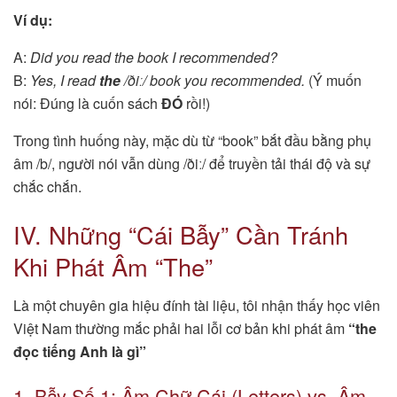
Ví dụ:
A:
Did you read the book I recommended?
B:
Yes, I read
the
/ðiː/ book you recommended.
(Ý muốn
nói: Đúng là cuốn sách
ĐÓ
rồi!)
Trong tình huống này, mặc dù từ “book” bắt đầu bằng phụ
âm /b/, người nói vẫn dùng /ðiː/ để truyền tải thái độ và sự
chắc chắn.
IV. Những “Cái Bẫy” Cần Tránh
Khi Phát Âm “The”
Là một chuyên gia hiệu đính tài liệu, tôi nhận thấy học viên
Việt Nam thường mắc phải hai lỗi cơ bản khi phát âm
“the
đọc tiếng Anh là gì”
1. Bẫy Số 1: Âm Chữ Cái (Letters) vs. Âm