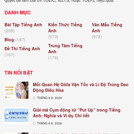
DANH MỤC
Bài Tập Tiếng Anh
Kiến Thức Tiếng
Văn Mẫu Tiếng
(208)
Anh
Anh
(573)
(578)
Blog
(197)
Trung Tâm Tiếng
Đề Thi Tiếng Anh
Anh
(167)
(179)
TIN NỔI BẬT
Mối Quan Hệ Giữa Vận Tốc và Li Độ Trong Dao
Động Điều Hòa
THÁNG 8 8, 2026
Giải mã Cụm động từ “Put Up” trong Tiếng
Anh: Nghĩa và Ví dụ Chi tiết
THÁNG 8 8, 2026