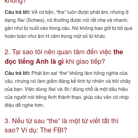
Câu trả lời:
Về cơ bản, “the” luôn được phát âm, nhưng ở
dạng /ðə/ (Schwa), nó thường được nói rất nhẹ và nhanh,
gần như bị nuốt vào trong câu. Nó không bao giờ bị bỏ qua
hoàn toàn như âm H câm trong một số từ khác.
2. Tại sao tôi nên quan tâm đến việc
the
khi giao tiếp?
đọc tiếng Anh là gì
Câu trả lời:
Phát âm sai “the” không làm hỏng nghĩa của
câu, nhưng nó làm giảm đáng kể tính tự nhiên và trôi chảy
của bạn. Việc dùng /ðə/ và /ðiː/ đúng chỗ là một dấu hiệu
của người nói tiếng Anh thành thạo, giúp câu văn có nhịp
điệu dễ nghe hơn.
3. Nếu từ sau “the” là một từ viết tắt thì
sao? Ví dụ: The FBI?