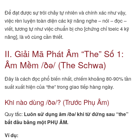
Để đạt được sự trôi chảy tự nhiên và chính xác như vậy,
việc rèn luyện toàn diện các kỹ năng nghe – nói – đọc –
viết, tương tự như việc chuẩn bị cho [chứng chỉ toeic 4 kỹ
năng], là vô cùng cần thiết.
II. Giải Mã Phát Âm “The” Số 1:
Âm Mềm /ðə/ (The Schwa)
Đây là cách đọc phổ biến nhất, chiếm khoảng 80-90% tần
suất xuất hiện của “the” trong giao tiếp hàng ngày.
Khi nào dùng /ðə/? (Trước Phụ Âm)
Quy tắc:
Luôn sử dụng âm /ðə/ khi từ đứng sau “the”
bắt đầu bằng một PHỤ ÂM.
Ví dụ: