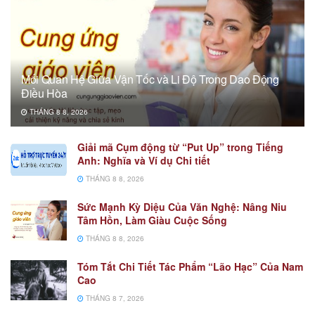
Mối Quan Hệ Giữa Vận Tốc và Li Độ Trong Dao Động
Điều Hòa
THÁNG 8 8, 2026
Giải mã Cụm động từ “Put Up” trong Tiếng
Anh: Nghĩa và Ví dụ Chi tiết
THÁNG 8 8, 2026
Sức Mạnh Kỳ Diệu Của Văn Nghệ: Nâng Niu
Tâm Hồn, Làm Giàu Cuộc Sống
THÁNG 8 8, 2026
Tóm Tắt Chi Tiết Tác Phẩm “Lão Hạc” Của Nam
Cao
THÁNG 8 7, 2026