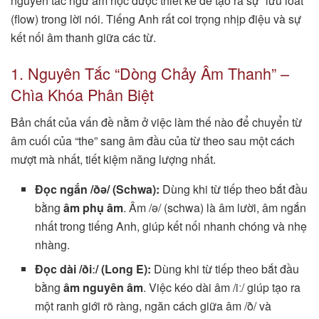
nguyên tắc ngữ âm học được thiết kế để tạo ra sự “lưu loát”
(flow) trong lời nói. Tiếng Anh rất coi trọng nhịp điệu và sự
kết nối âm thanh giữa các từ.
1. Nguyên Tắc “Dòng Chảy Âm Thanh” –
Chìa Khóa Phân Biệt
Bản chất của vấn đề nằm ở việc làm thế nào để chuyển từ
âm cuối của “the” sang âm đầu của từ theo sau một cách
mượt mà nhất, tiết kiệm năng lượng nhất.
Đọc ngắn /ðə/ (Schwa):
Dùng khi từ tiếp theo bắt đầu
bằng
âm phụ âm
. Âm /ə/ (schwa) là âm lười, âm ngắn
nhất trong tiếng Anh, giúp kết nối nhanh chóng và nhẹ
nhàng.
Đọc dài /ðiː/ (Long E):
Dùng khi từ tiếp theo bắt đầu
bằng
âm nguyên âm
. Việc kéo dài âm /iː/ giúp tạo ra
một ranh giới rõ ràng, ngăn cách giữa âm /ð/ và