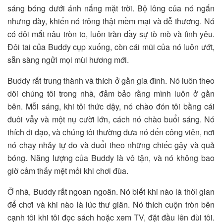
sáng bóng dưới ánh nắng mặt trời. Bộ lông của nó ngắn
nhưng dày, khiến nó trông thật mềm mại và dễ thương. Nó
có đôi mắt nâu tròn to, luôn tràn đầy sự tò mò và tình yêu.
Đôi tai của Buddy cụp xuống, còn cái mũi của nó luôn ướt,
sẵn sàng ngửi mọi mùi hương mới.
Buddy rất trung thành và thích ở gần gia đình. Nó luôn theo
dõi chúng tôi trong nhà, đảm bảo rằng mình luôn ở gần
bên. Mỗi sáng, khi tôi thức dậy, nó chào đón tôi bằng cái
đuôi vẫy và một nụ cười lớn, cách nó chào buổi sáng. Nó
thích đi dạo, và chúng tôi thường đưa nó đến công viên, nơi
nó chạy nhảy tự do và đuổi theo những chiếc gậy và quả
bóng. Năng lượng của Buddy là vô tận, và nó không bao
giờ cảm thấy mệt mỏi khi chơi đùa.
Ở nhà, Buddy rất ngoan ngoãn. Nó biết khi nào là thời gian
để chơi và khi nào là lúc thư giãn. Nó thích cuộn tròn bên
cạnh tôi khi tôi đọc sách hoặc xem TV, đặt đầu lên đùi tôi.