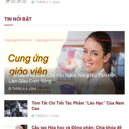
THÁNG 3 1, 2026
TIN NỔI BẬT
Sức Mạnh Kỳ Diệu Của Văn Nghệ: Nâng Niu Tâm Hồn,
Làm Giàu Cuộc Sống
THÁNG 8 8, 2026
Tóm Tắt Chi Tiết Tác Phẩm “Lão Hạc” Của Nam
Cao
THÁNG 8 7, 2026
Cấu tạo Hóa học và Đồng phân: Chìa khóa để