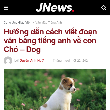
Cung Ứng Giáo Viên
Văn Mẫu Tiếng Anh
Hướng dẫn cách viết đoạn
văn bằng tiếng anh về con
Chó – Dog
bởi
Duyên Anh Ngữ
Tháng mười một 22, 2024