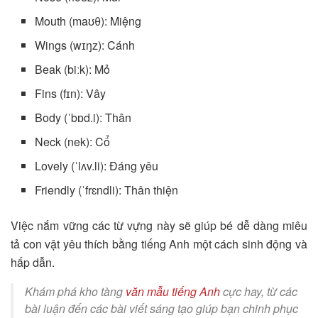
Mouth (maʊθ): Miệng
Wings (wɪŋz): Cánh
Beak (biːk): Mỏ
Fins (fɪn): Vây
Body (ˈbɒd.i): Thân
Neck (nek): Cổ
Lovely (ˈlʌv.li): Đáng yêu
Friendly (ˈfrɛndli): Thân thiện
Việc nắm vững các từ vựng này sẽ giúp bé dễ dàng miêu
tả con vật yêu thích bằng tiếng Anh một cách sinh động và
hấp dẫn.
Khám phá kho tàng
văn mẫu tiếng Anh
cực hay, từ các
bài luận đến các bài viết sáng tạo giúp bạn chinh phục