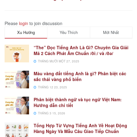
Please
login
to join discussion
Xu Hướng
Yêu Thích
Mới Nhất
“The” Đọc Tiếng Anh Là Gì? Chuyên Gia Giải
Mã 2 Cách Phát Âm Chuẩn /ðiː/ và /ðə/
THÁNG MƯỜI MỘT 27, 2025
Màu vàng đất tiếng Anh là gì? Phân biệt các
sắc thái vàng phổ biến
THÁNG 12 23, 2025
Phân biệt thành ngữ và tục ngữ Việt Nam:
Hướng dẫn chi tiết
THÁNG 3 15, 2026
Tổng Hợp Từ Vựng Tiếng Anh Về Hoạt Động
Hàng Ngày Và Mẫu Câu Giao Tiếp Chuẩn