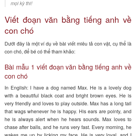
mọi kỳ thi!
Viết đoạn văn bằng tiếng anh về
con chó
Dưới đây là một ví dụ về bài viết miêu tả con vật, cụ thể là
con chó, để bé có thể tham khảo:
Bài mẫu 1 viết đoạn văn bằng tiếng anh về
con chó
In English: I have a dog named Max. He is a lovely dog
with a beautiful black coat and bright brown eyes. He is
very friendly and loves to play outside. Max has a long tail
that wags whenever he is happy. His ears are pointy, and
he is always alert when he hears sounds. Max loves to
chase after balls, and he runs very fast. Every morning, he
wakes me up by licking my face. He is very loyal, and I