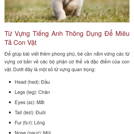
Từ Vựng Tiếng Anh Thông Dụng Để Miêu
Tả Con Vật
Để giúp bài viết thêm phong phú, bé cần nắm vững các từ
vựng cơ bản về các bộ phận cơ thể và đặc điểm của con
vật. Dưới đây là một số từ vựng quan trọng:
Head (hed): Đầu
Legs (leɡ): Chân
Eyes (aɪ): Mắt
Tail (teɪl): Đuôi
Fur (fɜːr): Lông
Nose (nəʊz): Mũi