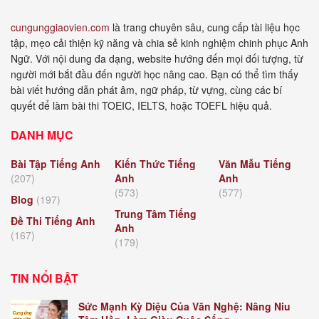
cungunggiaovien.com
là trang chuyên sâu, cung cấp tài liệu học
tập, mẹo cải thiện kỹ năng và chia sẻ kinh nghiệm chinh phục Anh
Ngữ. Với nội dung đa dạng, website hướng đến mọi đối tượng, từ
người mới bắt đầu đến người học nâng cao. Bạn có thể tìm thấy
bài viết hướng dẫn phát âm, ngữ pháp, từ vựng, cùng các bí
quyết để làm bài thi TOEIC, IELTS, hoặc TOEFL hiệu quả.
DANH MỤC
Bài Tập Tiếng Anh
Kiến Thức Tiếng
Văn Mẫu Tiếng
(207)
Anh
Anh
(573)
(577)
Blog
(197)
Trung Tâm Tiếng
Đề Thi Tiếng Anh
Anh
(167)
(179)
TIN NỔI BẬT
Sức Mạnh Kỳ Diệu Của Văn Nghệ: Nâng Niu