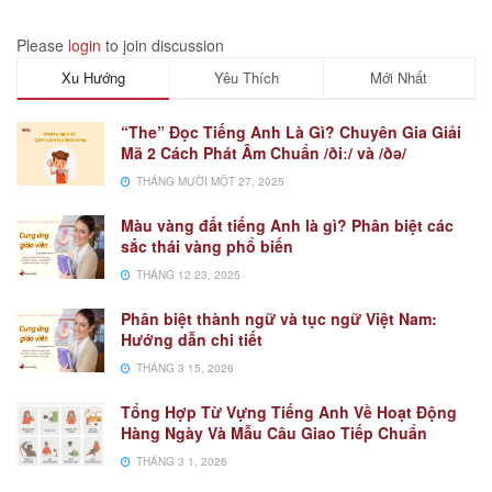
Please
login
to join discussion
Xu Hướng
Yêu Thích
Mới Nhất
“The” Đọc Tiếng Anh Là Gì? Chuyên Gia Giải
Mã 2 Cách Phát Âm Chuẩn /ðiː/ và /ðə/
THÁNG MƯỜI MỘT 27, 2025
Màu vàng đất tiếng Anh là gì? Phân biệt các
sắc thái vàng phổ biến
THÁNG 12 23, 2025
Phân biệt thành ngữ và tục ngữ Việt Nam:
Hướng dẫn chi tiết
THÁNG 3 15, 2026
Tổng Hợp Từ Vựng Tiếng Anh Về Hoạt Động
Hàng Ngày Và Mẫu Câu Giao Tiếp Chuẩn
THÁNG 3 1, 2026