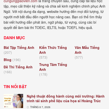
cungunggiaovien.com
là trang chuyên sâu, cung cấp tài liệu học
tập, mẹo cải thiện kỹ năng và chia sẻ kinh nghiệm chinh phục Anh
Ngữ. Với nội dung đa dạng, website hướng đến mọi đối tượng, từ
người mới bắt đầu đến người học nâng cao. Bạn có thể tìm thấy
bài viết hướng dẫn phát âm, ngữ pháp, từ vựng, cùng các bí
quyết để làm bài thi TOEIC, IELTS, hoặc TOEFL hiệu quả.
DANH MỤC
Bài Tập Tiếng Anh
Kiến Thức Tiếng
Văn Mẫu Tiếng
(207)
Anh
Anh
(573)
(577)
Blog
(196)
Trung Tâm Tiếng
Đề Thi Tiếng Anh
Anh
(166)
(178)
TIN NỔI BẬT
Nghệ thuật đồng hành cùng môi trường: Hành
trình tái sinh phế liệu của họa sĩ Hoàng Trúc
THÁNG 8 7, 2026