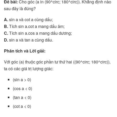
Đề bài:
Cho góc (a in (90^circ; 180^circ)). Khẳng định nào
sau đây là đúng?
A.
sin a và cot a cùng dấu;
B.
Tích sin a.cot a mang dấu âm;
C.
Tích sin a.cos a mang dấu dương;
D.
sin a và tan a cùng dấu.
Phân tích và Lời giải:
Với góc (a) thuộc góc phần tư thứ hai ((90^circ; 180^circ)),
ta có các giá trị lượng giác:
(sin a > 0)
(cos a < 0)
(tan a < 0)
(cot a < 0)