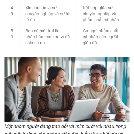
4
Xin cảm ơn vì sự
Kết hợp giữa sự
9
chuyên nghiệp và sự tử
chuyên nghiệp và
tế đó.
phẩm chất cá nhân.
5
Bạn có một trái tim
Ca ngợi phẩm chất
0
nhân hậu, cảm ơn vì đã
cá nhân của người
chia sẻ nó.
giúp đỡ.
Một nhóm người đang trao đổi và mỉm cười với nhau trong
một môi trường văn phòng hiện đại, biểu lộ sự biết ơn và