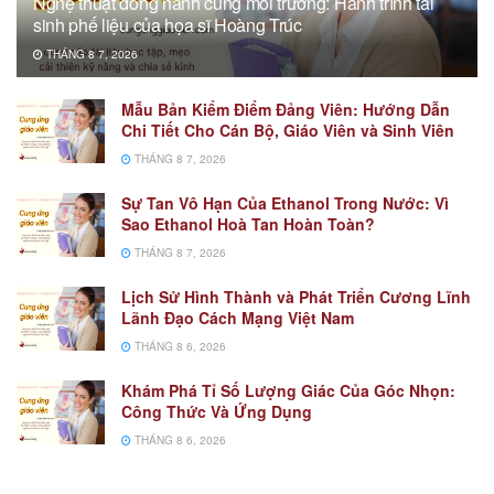
Nghệ thuật đồng hành cùng môi trường: Hành trình tái
sinh phế liệu của họa sĩ Hoàng Trúc
THÁNG 8 7, 2026
Mẫu Bản Kiểm Điểm Đảng Viên: Hướng Dẫn
Chi Tiết Cho Cán Bộ, Giáo Viên và Sinh Viên
THÁNG 8 7, 2026
Sự Tan Vô Hạn Của Ethanol Trong Nước: Vì
Sao Ethanol Hoà Tan Hoàn Toàn?
THÁNG 8 7, 2026
Lịch Sử Hình Thành và Phát Triển Cương Lĩnh
Lãnh Đạo Cách Mạng Việt Nam
THÁNG 8 6, 2026
Khám Phá Tỉ Số Lượng Giác Của Góc Nhọn:
Công Thức Và Ứng Dụng
THÁNG 8 6, 2026