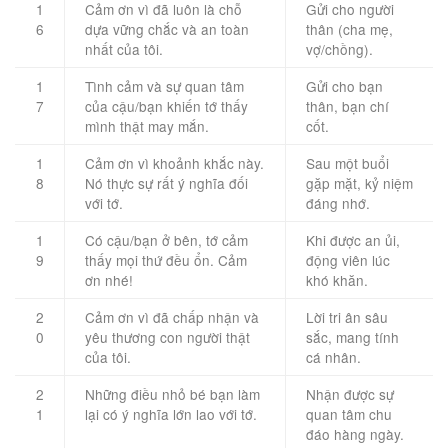
1
Cảm ơn vì đã luôn là chỗ
Gửi cho người
6
dựa vững chắc và an toàn
thân (cha mẹ,
nhất của tôi.
vợ/chồng).
1
Tình cảm và sự quan tâm
Gửi cho bạn
7
của cậu/bạn khiến tớ thấy
thân, bạn chí
mình thật may mắn.
cốt.
1
Cảm ơn vì khoảnh khắc này.
Sau một buổi
8
Nó thực sự rất ý nghĩa đối
gặp mặt, kỷ niệm
với tớ.
đáng nhớ.
1
Có cậu/bạn ở bên, tớ cảm
Khi được an ủi,
9
thấy mọi thứ đều ổn. Cảm
động viên lúc
ơn nhé!
khó khăn.
2
Cảm ơn vì đã chấp nhận và
Lời tri ân sâu
0
yêu thương con người thật
sắc, mang tính
của tôi.
cá nhân.
2
Những điều nhỏ bé bạn làm
Nhận được sự
1
lại có ý nghĩa lớn lao với tớ.
quan tâm chu
đáo hàng ngày.