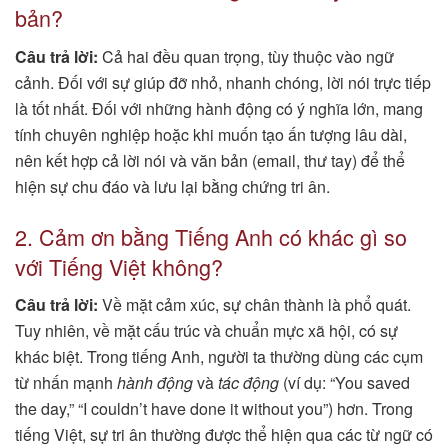
bản?
Câu trả lời:
Cả hai đều quan trọng, tùy thuộc vào ngữ
cảnh. Đối với sự giúp đỡ nhỏ, nhanh chóng, lời nói trực tiếp
là tốt nhất. Đối với những hành động có ý nghĩa lớn, mang
tính chuyên nghiệp hoặc khi muốn tạo ấn tượng lâu dài,
nên kết hợp cả lời nói và văn bản (email, thư tay) để thể
hiện sự chu đáo và lưu lại bằng chứng tri ân.
2. Cảm ơn bằng Tiếng Anh có khác gì so
với Tiếng Việt không?
Câu trả lời:
Về mặt cảm xúc, sự chân thành là phổ quát.
Tuy nhiên, về mặt cấu trúc và chuẩn mực xã hội, có sự
khác biệt. Trong tiếng Anh, người ta thường dùng các cụm
từ nhấn mạnh
hành động
và
tác động
(ví dụ: “You saved
the day,” “I couldn’t have done it without you”) hơn. Trong
tiếng Việt, sự tri ân thường được thể hiện qua các từ ngữ có