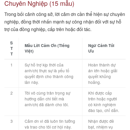
Chuyên Nghiệp (15 mẫu)
Trong bối cảnh công sở, lời cảm ơn cần thể hiện sự chuyên
nghiệp, đồng thời nhấn mạnh sự công nhận đối với sự hỗ
trợ của đồng nghiệp, cấp trên hoặc đối tác.
S
Mẫu Lời Cảm Ơn (Tiếng
Ngữ Cảnh Tối
T
Việt)
Ưu
T
1
Sự hỗ trợ kịp thời của
Hoàn thành dự
anh/chị thực sự là yếu tố
án lớn hoặc giải
quyết định cho thành công
quyết khủng
lần này.
hoảng.
2
Tôi vô cùng trân trọng sự
Khi được cấp
hướng dẫn chi tiết mà
trên hoặc người
anh/chị đã dành cho tôi.
có kinh nghiệm
đào tạo, chỉ dẫn.
3
Cảm ơn vì đã luôn tin tưởng
Nhận được đề
và trao cho tôi cơ hội này.
bạt, nhiệm vụ