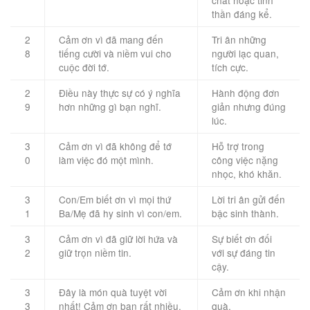
chất hoặc tinh
thần đáng kể.
2
Cảm ơn vì đã mang đến
Tri ân những
8
tiếng cười và niềm vui cho
người lạc quan,
cuộc đời tớ.
tích cực.
2
Điều này thực sự có ý nghĩa
Hành động đơn
9
hơn những gì bạn nghĩ.
giản nhưng đúng
lúc.
3
Cảm ơn vì đã không để tớ
Hỗ trợ trong
0
làm việc đó một mình.
công việc nặng
nhọc, khó khăn.
3
Con/Em biết ơn vì mọi thứ
Lời tri ân gửi đến
1
Ba/Mẹ đã hy sinh vì con/em.
bậc sinh thành.
3
Cảm ơn vì đã giữ lời hứa và
Sự biết ơn đối
2
giữ trọn niềm tin.
với sự đáng tin
cậy.
3
Đây là món quà tuyệt vời
Cảm ơn khi nhận
3
nhất! Cảm ơn bạn rất nhiều.
quà.