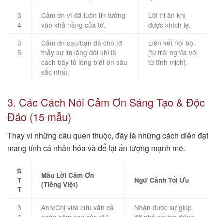
3
Cảm ơn vì đã luôn tin tưởng
Lời tri ân khi
4
vào khả năng của tớ.
được khích lệ.
3
Cảm ơn cậu/bạn đã cho tớ
Liên kết nội bộ:
5
thấy sự im lặng đôi khi là
[từ trái nghĩa với
cách bày tỏ lòng biết ơn sâu
từ tĩnh mịch].
sắc nhất.
3. Các Cách Nói Cảm Ơn Sáng Tạo & Độc
Đáo (15 mẫu)
Thay vì những câu quen thuộc, đây là những cách diễn đạt
mang tính cá nhân hóa và để lại ấn tượng mạnh mẽ.
S
Mẫu Lời Cảm Ơn
T
Ngữ Cảnh Tối Ưu
(Tiếng Việt)
T
3
Anh/Chị vừa cứu vãn cả
Nhận được sự giúp
6
ngày hôm nay của tôi!
đỡ nhỏ nhưng đúng