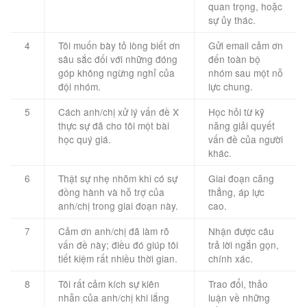
quan trọng, hoặc
sự ủy thác.
4
Tôi muốn bày tỏ lòng biết ơn
Gửi email cảm ơn
sâu sắc đối với những đóng
đến toàn bộ
góp không ngừng nghỉ của
nhóm sau một nỗ
đội nhóm.
lực chung.
5
Cách anh/chị xử lý vấn đề X
Học hỏi từ kỹ
thực sự đã cho tôi một bài
năng giải quyết
học quý giá.
vấn đề của người
khác.
6
Thật sự nhẹ nhõm khi có sự
Giai đoạn căng
đồng hành và hỗ trợ của
thẳng, áp lực
anh/chị trong giai đoạn này.
cao.
7
Cảm ơn anh/chị đã làm rõ
Nhận được câu
vấn đề này; điều đó giúp tôi
trả lời ngắn gọn,
tiết kiệm rất nhiều thời gian.
chính xác.
8
Tôi rất cảm kích sự kiên
Trao đổi, thảo
nhẫn của anh/chị khi lắng
luận về những