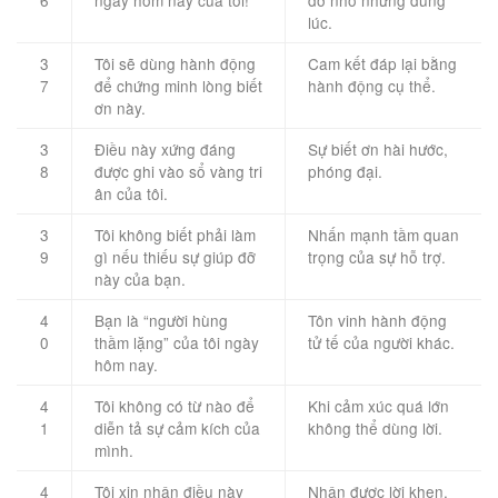
lúc.
3
Tôi sẽ dùng hành động
Cam kết đáp lại bằng
7
để chứng minh lòng biết
hành động cụ thể.
ơn này.
3
Điều này xứng đáng
Sự biết ơn hài hước,
8
được ghi vào sổ vàng tri
phóng đại.
ân của tôi.
3
Tôi không biết phải làm
Nhấn mạnh tầm quan
9
gì nếu thiếu sự giúp đỡ
trọng của sự hỗ trợ.
này của bạn.
4
Bạn là “người hùng
Tôn vinh hành động
0
thầm lặng” của tôi ngày
tử tế của người khác.
hôm nay.
4
Tôi không có từ nào để
Khi cảm xúc quá lớn
1
diễn tả sự cảm kích của
không thể dùng lời.
mình.
4
Tôi xin nhận điều này
Nhận được lời khen,