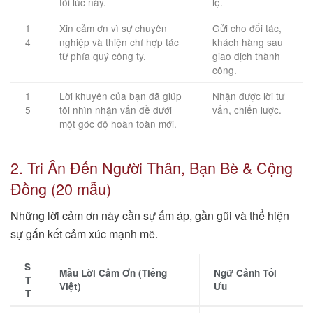
tôi lúc này.
lệ.
1
Xin cảm ơn vì sự chuyên
Gửi cho đối tác,
4
nghiệp và thiện chí hợp tác
khách hàng sau
từ phía quý công ty.
giao dịch thành
công.
1
Lời khuyên của bạn đã giúp
Nhận được lời tư
5
tôi nhìn nhận vấn đề dưới
vấn, chiến lược.
một góc độ hoàn toàn mới.
2. Tri Ân Đến Người Thân, Bạn Bè & Cộng
Đồng (20 mẫu)
Những lời cảm ơn này cần sự ấm áp, gần gũi và thể hiện
sự gắn kết cảm xúc mạnh mẽ.
S
Mẫu Lời Cảm Ơn (Tiếng
Ngữ Cảnh Tối
T
Việt)
Ưu
T