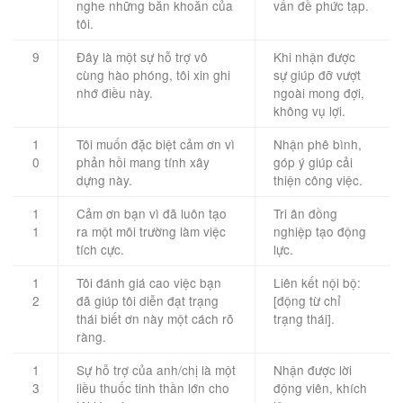
nghe những băn khoăn của
vấn đề phức tạp.
tôi.
9
Đây là một sự hỗ trợ vô
Khi nhận được
cùng hào phóng, tôi xin ghi
sự giúp đỡ vượt
nhớ điều này.
ngoài mong đợi,
không vụ lợi.
1
Tôi muốn đặc biệt cảm ơn vì
Nhận phê bình,
0
phản hồi mang tính xây
góp ý giúp cải
dựng này.
thiện công việc.
1
Cảm ơn bạn vì đã luôn tạo
Tri ân đồng
1
ra một môi trường làm việc
nghiệp tạo động
tích cực.
lực.
1
Tôi đánh giá cao việc bạn
Liên kết nội bộ:
2
đã giúp tôi diễn đạt trạng
[động từ chỉ
thái biết ơn này một cách rõ
trạng thái].
ràng.
1
Sự hỗ trợ của anh/chị là một
Nhận được lời
3
liều thuốc tinh thần lớn cho
động viên, khích