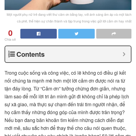
Một người phụ nữ trẻ đang viết thư cảm ơn bằng tay, với ánh sáng ấm áp và một tách
cà phê, thể hiện sự chân thành và tập trung trong việc gửi lời cảm ơn hay nhất
0
Chia sẻ
Contents
Trong cuộc sống và công việc, có lẽ không có điều gì kết
nối chúng ta mạnh mẽ hơn một lời cảm ơn được nói ra từ
tận đáy lòng. Từ “Cảm ơn” tưởng chừng đơn giản, nhưng
làm sao để mỗi lời tri ân mình gửi đi không chỉ là phép lịch
sự xã giao, mà thực sự chạm đến trái tim người nhận, để
họ cảm thấy những đóng góp của mình được trân trọng?
Nếu bạn đang băn khoăn tìm kiếm những cách diễn đạt
mới mẻ, sâu sắc hơn để thay thế cho câu nói quen thuộc,
bài viết chuyên sâu này chính là “ngân hàng” 50 lời cảm ơn