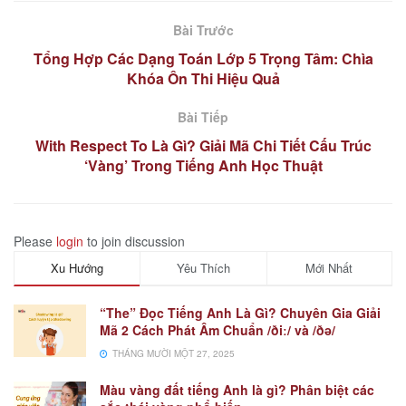
Bài Trước
Tổng Hợp Các Dạng Toán Lớp 5 Trọng Tâm: Chìa
Khóa Ôn Thi Hiệu Quả
Bài Tiếp
With Respect To Là Gì? Giải Mã Chi Tiết Cấu Trúc
‘Vàng’ Trong Tiếng Anh Học Thuật
Please
login
to join discussion
Xu Hướng
Yêu Thích
Mới Nhất
“The” Đọc Tiếng Anh Là Gì? Chuyên Gia Giải
Mã 2 Cách Phát Âm Chuẩn /ðiː/ và /ðə/
THÁNG MƯỜI MỘT 27, 2025
Màu vàng đất tiếng Anh là gì? Phân biệt các