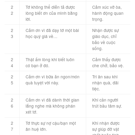
2
Tớ không thể diễn tả được
Cảm xúc vỡ òa,
2
lòng biết ơn của mình bằng
hành động quan
lời.
trọng.
2
Cảm ơn vì đã dạy tớ một bài
Nhận được sự
3
học quý giá về…
giáo dục, chỉ
bảo về cuộc
sống.
2
Thật ấm lòng khi biết luôn
Cảm thấy được
4
có bạn ở đó.
che chở, bảo vệ.
2
Cảm ơn vì bữa ăn ngon/món
Tri ân sau khi
5
quà tuyệt vời này.
nhận quà, đãi
tiệc.
2
Cảm ơn vì đã dành thời gian
Khi cần người
6
lắng nghe mà không phán
trút bầu tâm sự.
xét tớ.
2
Tớ thực sự nợ cậu/bạn một
Khi nhận được
7
ân huệ lớn.
sự giúp đỡ vật