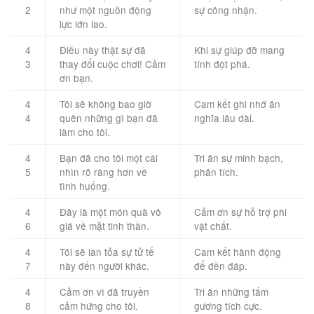
2
như một nguồn động
sự công nhận.
lực lớn lao.
4
Điều này thật sự đã
Khi sự giúp đỡ mang
3
thay đổi cuộc chơi! Cảm
tính đột phá.
ơn bạn.
4
Tôi sẽ không bao giờ
Cam kết ghi nhớ ân
4
quên những gì bạn đã
nghĩa lâu dài.
làm cho tôi.
4
Bạn đã cho tôi một cái
Tri ân sự minh bạch,
5
nhìn rõ ràng hơn về
phân tích.
tình huống.
4
Đây là một món quà vô
Cảm ơn sự hỗ trợ phi
6
giá về mặt tinh thần.
vật chất.
4
Tôi sẽ lan tỏa sự tử tế
Cam kết hành động
7
này đến người khác.
để đền đáp.
4
Cảm ơn vì đã truyền
Tri ân những tấm
8
cảm hứng cho tôi.
gương tích cực.