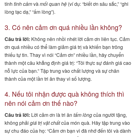
tính
tình cảm
và
mối quan hệ
(ví dụ: “biết ơn sâu sắc,” “ghi
lòng tạc dạ,” “ấm lòng”).
3. Có nên cảm ơn quá nhiều lần không?
Câu trả lời:
Không nên nhồi nhét lời cảm ơn liên tục. Cảm
ơn quá nhiều có thể làm giảm giá trị và khiến bạn trông
thiếu tự tin. Thay vì nói “Cảm ơn” nhiều lần, hãy chuyển
thành một câu khẳng định giá trị: “Tôi thực sự đánh giá cao
nỗ lực của bạn.” Tập trung vào chất lượng và sự chân
thành của một lần tri ân thay vì số lượng.
4. Nếu tôi nhận được quà không thích thì
nên nói cảm ơn thế nào?
Câu trả lời:
Lời cảm ơn là tri ân
tấm lòng
của người tặng,
không phải
giá trị vật chất
của món quà. Hãy tập trung vào
sự chu đáo của họ: “Cảm ơn bạn vì đã nhớ đến tôi và dành