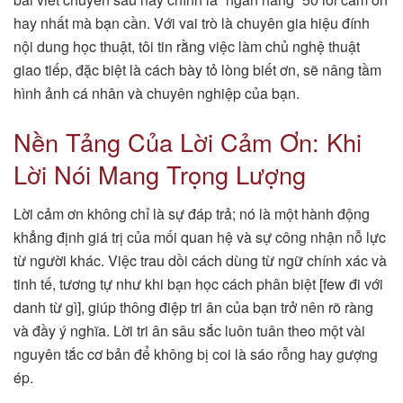
hay nhất mà bạn cần. Với vai trò là chuyên gia hiệu đính
nội dung học thuật, tôi tin rằng việc làm chủ nghệ thuật
giao tiếp, đặc biệt là cách bày tỏ lòng biết ơn, sẽ nâng tầm
hình ảnh cá nhân và chuyên nghiệp của bạn.
Nền Tảng Của Lời Cảm Ơn: Khi
Lời Nói Mang Trọng Lượng
Lời cảm ơn không chỉ là sự đáp trả; nó là một hành động
khẳng định giá trị của mối quan hệ và sự công nhận nỗ lực
từ người khác. Việc trau dồi cách dùng từ ngữ chính xác và
tinh tế, tương tự như khi bạn học cách phân biệt [few đi với
danh từ gì], giúp thông điệp tri ân của bạn trở nên rõ ràng
và đầy ý nghĩa. Lời tri ân sâu sắc luôn tuân theo một vài
nguyên tắc cơ bản để không bị coi là sáo rỗng hay gượng
ép.