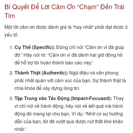
Bí Quyết Để Lời Cảm Ơn “Chạm” Đến Trái
Tim
Một lời cảm ơn được đánh giá là “hay nhất” phải đạt được 3
yếu tố:
Cụ Thể (Specific):
Đừng chỉ nói “Cảm ơn vì đã giúp
đỡ.” Hãy nói rõ: “Cảm ơn vì đã dành hai giờ đồng hồ
để hỗ trợ tôi hoàn thành báo cáo này.”
Thành Thật (Authentic):
Ngữ điệu và văn phong
phải nhất quán với cảm xúc của bạn. Sự thành thật là
chìa khóa để xây dựng lòng tin.
Tập Trung vào Tác Động (Impact-Focused):
Thay
vì chỉ nói về hành động, hãy nói về
kết quả
mà hành
động đó mang lại cho bạn. Ví dụ: “Nhờ có sự hướng
dẫn của bạn, tôi đã vượt qua được nút thắt khó khăn
nhất.”