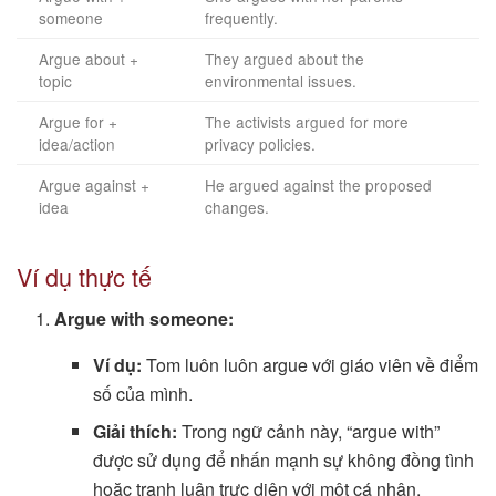
someone
frequently.
Argue about +
They argued about the
topic
environmental issues.
Argue for +
The activists argued for more
idea/action
privacy policies.
Argue against +
He argued against the proposed
idea
changes.
Ví dụ thực tế
Argue with someone:
Ví dụ:
Tom luôn luôn argue với giáo viên về điểm
số của mình.
Giải thích:
Trong ngữ cảnh này, “argue with”
được sử dụng để nhấn mạnh sự không đồng tình
hoặc tranh luận trực diện với một cá nhân.