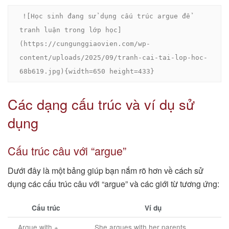
![Học sinh đang sử dụng cấu trúc argue để 
tranh luận trong lớp học]
(https://cungunggiaovien.com/wp-
content/uploads/2025/09/tranh-cai-tai-lop-hoc-
68b619.jpg){width=650 height=433}
Các dạng cấu trúc và ví dụ sử
dụng
Cấu trúc câu với “argue”
Dưới đây là một bảng giúp bạn nắm rõ hơn về cách sử
dụng các cấu trúc câu với “argue” và các giới từ tương ứng:
Cấu trúc
Ví dụ
Argue with +
She argues with her parents