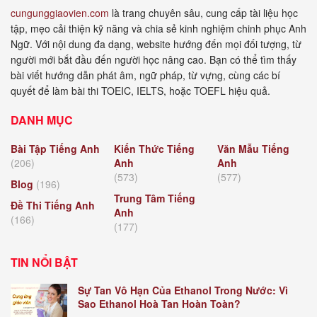
cungunggiaovien.com
là trang chuyên sâu, cung cấp tài liệu học
tập, mẹo cải thiện kỹ năng và chia sẻ kinh nghiệm chinh phục Anh
Ngữ. Với nội dung đa dạng, website hướng đến mọi đối tượng, từ
người mới bắt đầu đến người học nâng cao. Bạn có thể tìm thấy
bài viết hướng dẫn phát âm, ngữ pháp, từ vựng, cùng các bí
quyết để làm bài thi TOEIC, IELTS, hoặc TOEFL hiệu quả.
DANH MỤC
Bài Tập Tiếng Anh
Kiến Thức Tiếng
Văn Mẫu Tiếng
(206)
Anh
Anh
(573)
(577)
Blog
(196)
Trung Tâm Tiếng
Đề Thi Tiếng Anh
Anh
(166)
(177)
TIN NỔI BẬT
Sự Tan Vô Hạn Của Ethanol Trong Nước: Vì
Sao Ethanol Hoà Tan Hoàn Toàn?