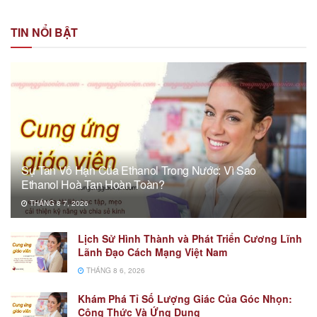
TIN NỔI BẬT
Sự Tan Vô Hạn Của Ethanol Trong Nước: Vì Sao
Ethanol Hoà Tan Hoàn Toàn?
THÁNG 8 7, 2026
Lịch Sử Hình Thành và Phát Triển Cương Lĩnh
Lãnh Đạo Cách Mạng Việt Nam
THÁNG 8 6, 2026
Khám Phá Tỉ Số Lượng Giác Của Góc Nhọn:
Công Thức Và Ứng Dụng