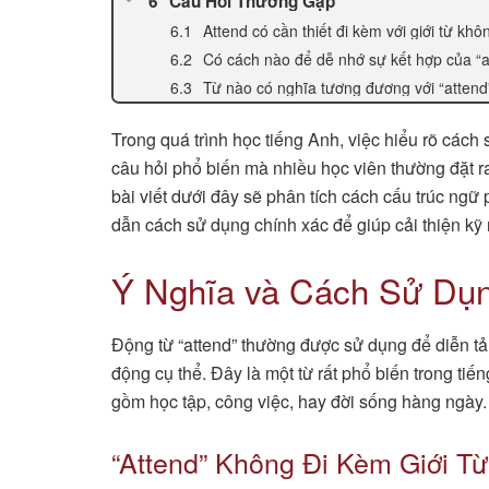
Câu Hỏi Thường Gặp
Attend có cần thiết đi kèm với giới từ khô
Có cách nào để dễ nhớ sự kết hợp của “
Từ nào có nghĩa tương đương với “attend
Trong quá trình học tiếng Anh, việc hiểu rõ cách 
câu hỏi phổ biến mà nhiều học viên thường đặt ra l
bài viết dưới đây sẽ phân tích cách cấu trúc ngữ
dẫn cách sử dụng chính xác để giúp cải thiện kỹ 
Ý Nghĩa và Cách Sử Dụn
Động từ “attend” thường được sử dụng để diễn tả
động cụ thể. Đây là một từ rất phổ biến trong t
gồm học tập, công việc, hay đời sống hàng ngày.
“Attend” Không Đi Kèm Giới Từ