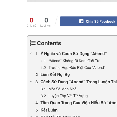
0
0
Chia Sẻ Facebook
Chia sẻ
Lượt xem
Contents
Ý Nghĩa và Cách Sử Dụng “Attend”
“Attend” Không Đi Kèm Giới Từ
Trường Hợp Đặc Biệt Của “Attend”
Liên Kết Nội Bộ
Cách Sử Dụng “Attend” Trong Luyện Thi
Một Số Mẹo Nhỏ
Luyện Tập Với Từ Vựng
Tầm Quan Trọng Của Việc Hiểu Rõ “Att
Kết Luận