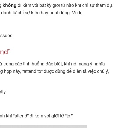
ng
không
đi kèm với bất kỳ giới từ nào khi chỉ sự tham dự.
 danh từ chỉ sự kiện hay hoạt động. Ví dụ:
issues.
end”
 từ trong các tình huống đặc biệt, khi nó mang ý nghĩa
hợp này, “attend to” được dùng để diễn tả việc chú ý,
tly.
khi “attend” đi kèm với giới từ “to.”