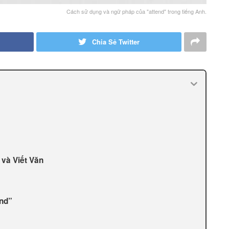
Cách sử dụng và ngữ pháp của "attend" trong tiếng Anh.
Chia Sẻ Twitter
 và Viết Văn
end”