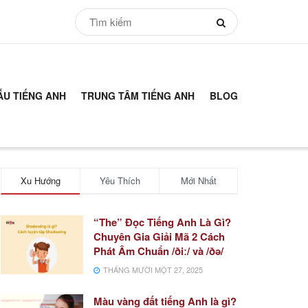
ẪU TIẾNG ANH
TRUNG TÂM TIẾNG ANH
BLOG
Xu Hướng
Yêu Thích
Mới Nhất
“The” Đọc Tiếng Anh Là Gì?
Chuyên Gia Giải Mã 2 Cách
Phát Âm Chuẩn /ðiː/ và /ðə/
THÁNG MƯỜI MỘT 27, 2025
Màu vàng đất tiếng Anh là gì?