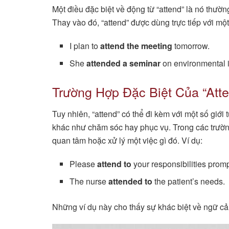
Một điều đặc biệt về động từ “attend” là nó thườ
Thay vào đó, “attend” được dùng trực tiếp với một
I plan to
attend the meeting
tomorrow.
She
attended a seminar
on environmental 
Trường Hợp Đặc Biệt Của “Att
Tuy nhiên, “attend” có thể đi kèm với một số giới
khác như chăm sóc hay phục vụ. Trong các trường 
quan tâm hoặc xử lý một việc gì đó. Ví dụ:
Please
attend to
your responsibilities promp
The nurse
attended to
the patient’s needs.
Những ví dụ này cho thấy sự khác biệt về ngữ cảnh 