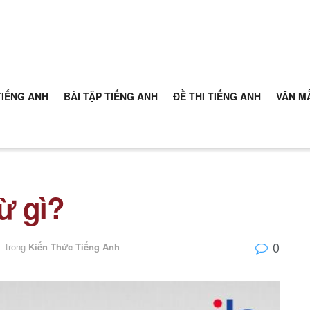
TIẾNG ANH
BÀI TẬP TIẾNG ANH
ĐỀ THI TIẾNG ANH
VĂN M
từ gì?
0
trong
Kiến Thức Tiếng Anh