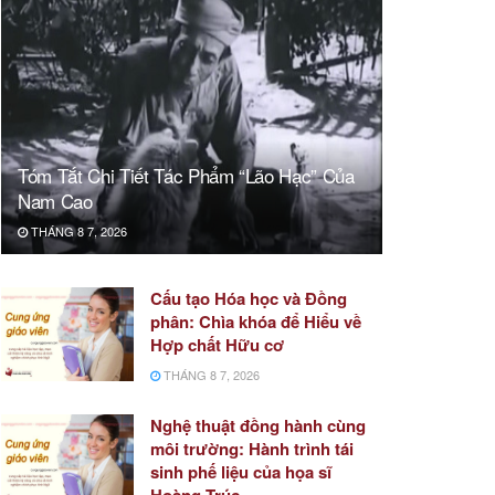
Tóm Tắt Chi Tiết Tác Phẩm “Lão Hạc” Của
Nam Cao
THÁNG 8 7, 2026
Cấu tạo Hóa học và Đồng
phân: Chìa khóa để Hiểu về
Hợp chất Hữu cơ
THÁNG 8 7, 2026
Nghệ thuật đồng hành cùng
môi trường: Hành trình tái
sinh phế liệu của họa sĩ
Hoàng Trúc