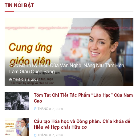
TIN NỔI BẬT
Sức Mạnh Kỳ Diệu Của Văn Nghệ: Nâng Niu Tâm Hồn,
Làm Giàu Cuộc Sống
THÁNG 8 8, 2026
Tóm Tắt Chi Tiết Tác Phẩm “Lão Hạc” Của Nam
Cao
THÁNG 8 7, 2026
Cấu tạo Hóa học và Đồng phân: Chìa khóa để
Hiểu về Hợp chất Hữu cơ
THÁNG 8 7, 2026