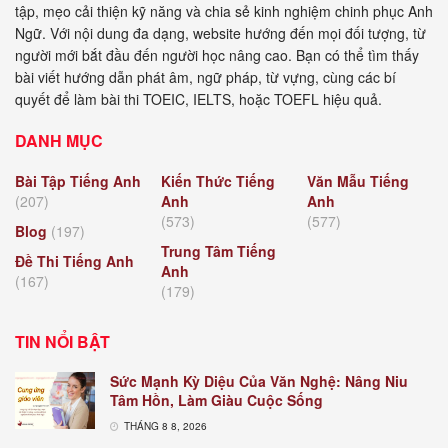
tập, mẹo cải thiện kỹ năng và chia sẻ kinh nghiệm chinh phục Anh
Ngữ. Với nội dung đa dạng, website hướng đến mọi đối tượng, từ
người mới bắt đầu đến người học nâng cao. Bạn có thể tìm thấy
bài viết hướng dẫn phát âm, ngữ pháp, từ vựng, cùng các bí
quyết để làm bài thi TOEIC, IELTS, hoặc TOEFL hiệu quả.
DANH MỤC
Bài Tập Tiếng Anh
Kiến Thức Tiếng
Văn Mẫu Tiếng
(207)
Anh
Anh
(573)
(577)
Blog
(197)
Trung Tâm Tiếng
Đề Thi Tiếng Anh
Anh
(167)
(179)
TIN NỔI BẬT
Sức Mạnh Kỳ Diệu Của Văn Nghệ: Nâng Niu
Tâm Hồn, Làm Giàu Cuộc Sống
THÁNG 8 8, 2026