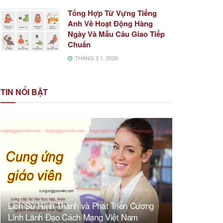
Tổng Hợp Từ Vựng Tiếng
Anh Về Hoạt Động Hàng
Ngày Và Mẫu Câu Giao Tiếp
Chuẩn
THÁNG 3 1, 2026
TIN NỔI BẬT
Lịch Sử Hình Thành và Phát Triển Cương
Lĩnh Lãnh Đạo Cách Mạng Việt Nam