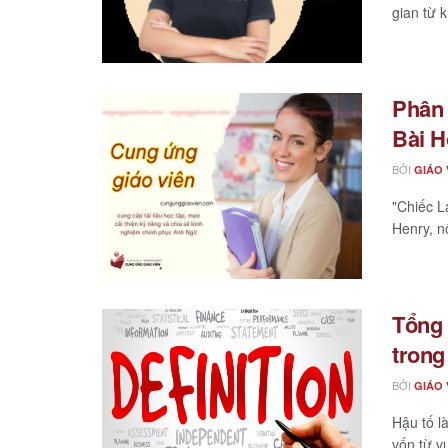
gian từ k
Phân 
Bài H
BỞI
GIÁO 
"Chiếc L
Henry, nổ
Tổng 
trong
BỞI
GIÁO 
Hậu tố l
vốn từ v