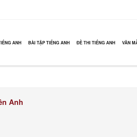
TIẾNG ANH
BÀI TẬP TIẾNG ANH
ĐỀ THI TIẾNG ANH
VĂN M
ên Anh