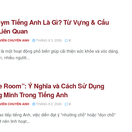
ym Tiếng Anh Là Gì? Từ Vựng & Cấu
Liên Quan
THÁNG 8 3, 2026
VIÊN CHUYÊN ANH
0
là một hoạt động phổ biến giúp cải thiện sức khỏe và vóc dáng.
n, nhiều người...
e Room”: Ý Nghĩa và Cách Sử Dụng
 Minh Trong Tiếng Anh
THÁNG 8 2, 2026
VIÊN CHUYÊN ANH
0
ao tiếp tiếng Anh, việc diễn đạt ý "nhường chỗ" hoặc "dọn chỗ"
ở nên linh hoạt...