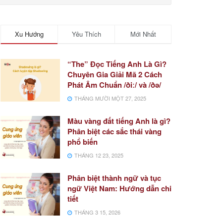
Xu Hướng
Yêu Thích
Mới Nhất
“The” Đọc Tiếng Anh Là Gì?
Chuyên Gia Giải Mã 2 Cách
Phát Âm Chuẩn /ðiː/ và /ðə/
THÁNG MƯỜI MỘT 27, 2025
Màu vàng đất tiếng Anh là gì?
Phân biệt các sắc thái vàng
phổ biến
THÁNG 12 23, 2025
Phân biệt thành ngữ và tục
ngữ Việt Nam: Hướng dẫn chi
tiết
THÁNG 3 15, 2026