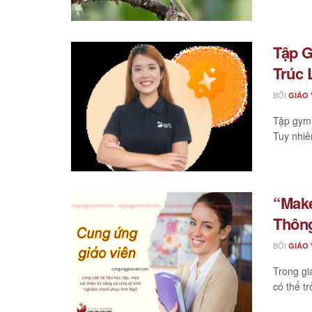
Tập G
Trúc 
BỞI
GIÁO 
Tập gym 
Tuy nhiê
“Mak
Thông
BỞI
GIÁO 
Trong gi
có thể tr