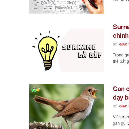
Surna
chính
BỞI
GIÁO 
Trong qu
thể bắt 
Con c
dạy b
BỞI
GIÁO 
Việc tra
gần gũi v