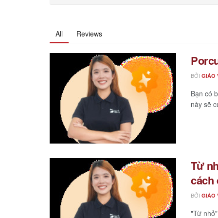
All
Reviews
Porcu
BỞI
GIÁO 
Bạn có b
này sẽ c
Từ nh
cách
BỞI
GIÁO 
"Từ nhỏ"