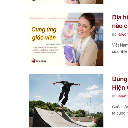
Địa h
nào c
BỞI
GIÁO 
Việt Nam
của nhiều
Dũng 
Hiện 
BỞI
GIÁO 
Cuộc sốn
ta cũng 