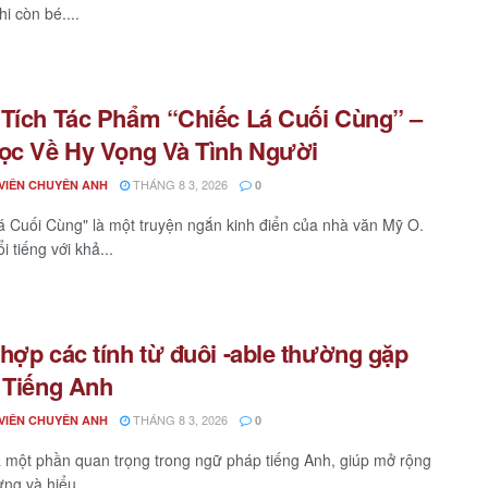
hi còn bé....
Tích Tác Phẩm “Chiếc Lá Cuối Cùng” –
ọc Về Hy Vọng Và Tình Người
THÁNG 8 3, 2026
VIÊN CHUYÊN ANH
0
á Cuối Cùng" là một truyện ngắn kinh điển của nhà văn Mỹ O.
i tiếng với khả...
hợp các tính từ đuôi -able thường gặp
 Tiếng Anh
THÁNG 8 3, 2026
VIÊN CHUYÊN ANH
0
à một phần quan trọng trong ngữ pháp tiếng Anh, giúp mở rộng
ựng và hiểu...