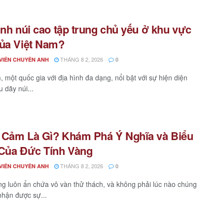
ình núi cao tập trung chủ yếu ở khu vực
ủa Việt Nam?
THÁNG 8 2, 2026
VIÊN CHUYÊN ANH
0
, một quốc gia với địa hình đa dạng, nổi bật với sự hiện diện
 dãy núi...
Cảm Là Gì? Khám Phá Ý Nghĩa và Biểu
Của Đức Tính Vàng
THÁNG 8 2, 2026
VIÊN CHUYÊN ANH
0
g luôn ẩn chứa vô vàn thử thách, và không phải lúc nào chúng
nhận được sự...