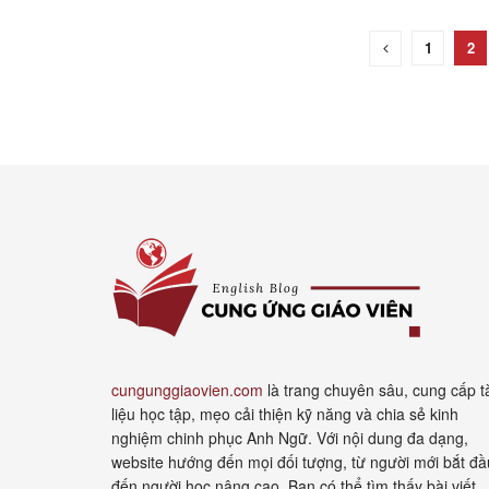
1
2
cungunggiaovien.com
là trang chuyên sâu, cung cấp t
liệu học tập, mẹo cải thiện kỹ năng và chia sẻ kinh
nghiệm chinh phục Anh Ngữ. Với nội dung đa dạng,
website hướng đến mọi đối tượng, từ người mới bắt đầ
đến người học nâng cao. Bạn có thể tìm thấy bài viết