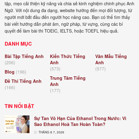
tập, mẹo cải thiện kỹ năng và chia sẻ kinh nghiệm chinh phục Anh
Ngữ. Với nội dung đa dạng, website hướng đến mọi đối tượng, từ
người mới bắt đầu đến người học nâng cao. Bạn có thể tìm thấy
bài viết hướng dẫn phát âm, ngữ pháp, từ vựng, cùng các bí
quyết để làm bài thi TOEIC, IELTS, hoặc TOEFL hiệu quả.
DANH MỤC
Bài Tập Tiếng Anh
Kiến Thức Tiếng
Văn Mẫu Tiếng
(206)
Anh
Anh
(573)
(577)
Blog
(196)
Trung Tâm Tiếng
Đề Thi Tiếng Anh
Anh
(166)
(177)
TIN NỔI BẬT
Sự Tan Vô Hạn Của Ethanol Trong Nước: Vì
Sao Ethanol Hoà Tan Hoàn Toàn?
THÁNG 8 7, 2026