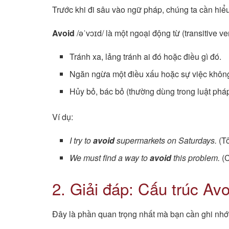
Trước khi đi sâu vào ngữ pháp, chúng ta cần hiểu
Avoid
/əˈvɔɪd/ là một ngoại động từ (transitive v
Tránh xa, lảng tránh ai đó hoặc điều gì đó.
Ngăn ngừa một điều xấu hoặc sự việc khôn
Hủy bỏ, bác bỏ (thường dùng trong luật pháp
Ví dụ:
I try to
avoid
supermarkets on Saturdays.
(Tô
We must find a way to
avoid
this problem.
(C
2. Giải đáp: Cấu trúc Avo
Đây là phần quan trọng nhất mà bạn cần ghi nhớ