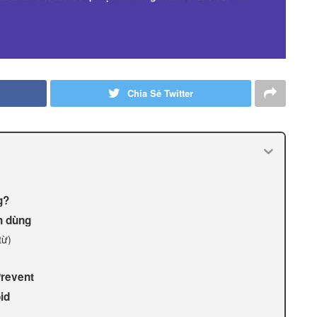
Chia Sẻ Twitter
g?
h dùng
từ)
Prevent
id