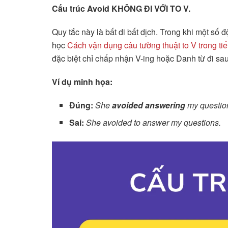
Cấu trúc Avoid KHÔNG ĐI VỚI TO V.
Quy tắc này là bất di bất dịch. Trong khi một số
học
Cách vận dụng câu tường thuật to V trong ti
đặc biệt chỉ chấp nhận V-ing hoặc Danh từ đi sau
Ví dụ minh họa:
Đúng:
She
avoided answering
my questio
Sai:
She avoided to answer my questions.