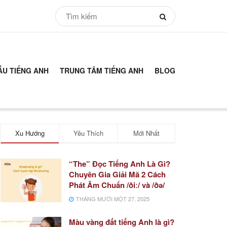
ẪU TIẾNG ANH
TRUNG TÂM TIẾNG ANH
BLOG
Xu Hướng
Yêu Thích
Mới Nhất
“The” Đọc Tiếng Anh Là Gì?
Chuyên Gia Giải Mã 2 Cách
Phát Âm Chuẩn /ðiː/ và /ðə/
THÁNG MƯỜI MỘT 27, 2025
Màu vàng đất tiếng Anh là gì?