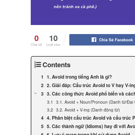
0
10
Chia Sẻ Facebook
Chia sẻ
Lượt xem
Contents
1. Avoid trong tiếng Anh là gì?
2. Giải đáp: Cấu trúc Avoid to V hay V-in
3. Các công thức Avoid phổ biến và các
3.1. Avoid + Noun/Pronoun (Danh từ/Đại 
3.2. Avoid + V-ing (Danh động từ)
4. Phân biệt cấu trúc Avoid và cấu trúc 
5. Các thành ngữ (Idioms) hay đi với Avo
6. Lưu ý quan trọng khi sử dụng Avoid