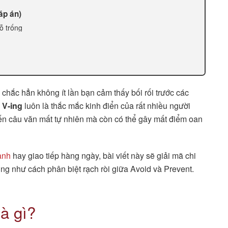
áp án)
ỗ trống
chắc hẳn không ít lần bạn cảm thấy bối rối trước các
 V-ing
luôn là thắc mắc kinh điển của rất nhiều người
iến câu văn mất tự nhiên mà còn có thể gây mất điểm oan
 anh
hay giao tiếp hàng ngày, bài viết này sẽ giải mã chi
ũng như cách phân biệt rạch ròi giữa Avoid và Prevent.
là gì?