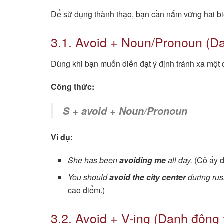
Để sử dụng thành thạo, bạn cần nắm vững hai biế
3.1. Avoid + Noun/Pronoun (Da
Dùng khi bạn muốn diễn đạt ý định tránh xa một đ
Công thức:
S + avoid + Noun/Pronoun
Ví dụ:
She has been
avoiding me
all day.
(Cô ấy đ
You should
avoid the city center
during rus
cao điểm.)
3.2. Avoid + V-ing (Danh động 