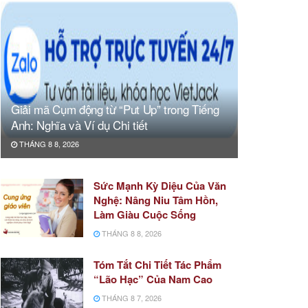
Giải mã Cụm động từ “Put Up” trong Tiếng
Anh: Nghĩa và Ví dụ Chi tiết
THÁNG 8 8, 2026
Sức Mạnh Kỳ Diệu Của Văn
Nghệ: Nâng Niu Tâm Hồn,
Làm Giàu Cuộc Sống
THÁNG 8 8, 2026
Tóm Tắt Chi Tiết Tác Phẩm
“Lão Hạc” Của Nam Cao
THÁNG 8 7, 2026