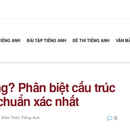
TIẾNG ANH
BÀI TẬP TIẾNG ANH
ĐỀ THI TIẾNG ANH
VĂN M
ng? Phân biệt cấu trúc
 chuẩn xác nhất
0
g
Kiến Thức Tiếng Anh