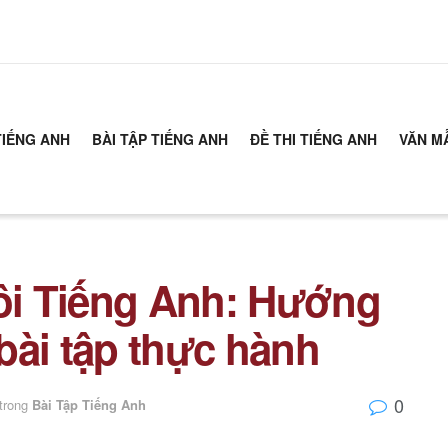
TIẾNG ANH
BÀI TẬP TIẾNG ANH
ĐỀ THI TIẾNG ANH
VĂN M
uôi Tiếng Anh: Hướng
 bài tập thực hành
0
trong
Bài Tập Tiếng Anh