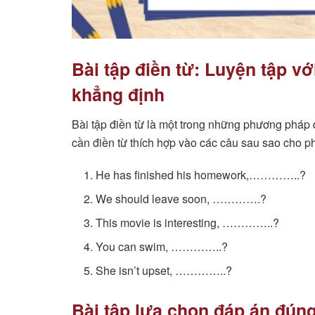
Bài tập điền từ: Luyện tập vớ
khẳng định
Bài tập điền từ là một trong những phương pháp 
cần điền từ thích hợp vào các câu sau sao cho p
He has finished his homework,…………..?
We should leave soon, ………….?
This movie is interesting, …………..?
You can swim, …………..?
She isn’t upset, …………..?
Bài tập lựa chọn đáp án đúng