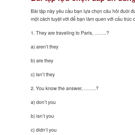
Bài tập này yêu cầu bạn lựa chọn câu hỏi đuôi đ
một cách tuyệt vời để bạn làm quen với cấu trúc 
1. They are traveling to Paris, ……..?
a) aren’t they
b) are they
c) isn’t they
2. You know the answer, ……..?
a) don’t you
b) isn’t you
c) didn’t you