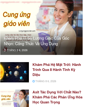
Khám Phá Tỉ Số Lượng Giác Của Góc
Nhọn: Công Thức Và Ứng Dụng
THÁNG 8 6, 2026
Khám Phá Hệ Mặt Trời: Hành
Trình Qua 8 Hành Tinh Kỳ
Diệu
THÁNG 8 6, 2026
Axit Tác Dụng Với Chất Nào?
Khám Phá Các Phản Ứng Hóa
Học Quan Trọng