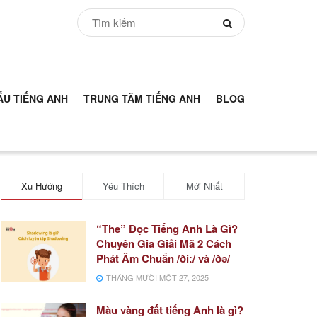
ẪU TIẾNG ANH
TRUNG TÂM TIẾNG ANH
BLOG
Xu Hướng
Yêu Thích
Mới Nhất
“The” Đọc Tiếng Anh Là Gì?
Chuyên Gia Giải Mã 2 Cách
Phát Âm Chuẩn /ðiː/ và /ðə/
THÁNG MƯỜI MỘT 27, 2025
Màu vàng đất tiếng Anh là gì?