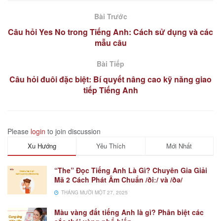
Bài Trước
Câu hỏi Yes No trong Tiếng Anh: Cách sử dụng và các
mẫu câu
Bài Tiếp
Câu hỏi đuôi đặc biệt: Bí quyết nâng cao kỹ năng giao
tiếp Tiếng Anh
Please
login
to join discussion
Xu Hướng
Yêu Thích
Mới Nhất
“The” Đọc Tiếng Anh Là Gì? Chuyên Gia Giải
Mã 2 Cách Phát Âm Chuẩn /ðiː/ và /ðə/
THÁNG MƯỜI MỘT 27, 2025
Màu vàng đất tiếng Anh là gì? Phân biệt các