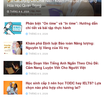
Axit Tác Dụng Với Chất Nào? Khám Phá Các Phản Ứng
Hóa Học Quan Trọng
THÁNG 8 6, 2026
Phân biệt “On time” và “In time”: Hướng dẫn
chi tiết và bài tập thực hành
THÁNG 8 6, 2026
Khám phá Định luật Bảo toàn Năng lượng:
Nguyên lý Vàng của Vũ trụ
THÁNG 8 5, 2026
Mẫu Đoạn Văn Tiếng Anh Ngắn Theo Chủ Đề:
Cẩm Nang Luyện Viết Cho Người Việt
THÁNG 8 5, 2026
Học sinh cấp 3 nên học TOEIC hay IELTS? Lựa
chọn nào phù hợp cho tương lai?
THÁNG 8 5, 2026