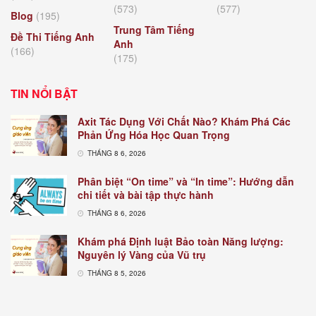
(573)
(577)
Blog
(195)
Trung Tâm Tiếng
Đề Thi Tiếng Anh
Anh
(166)
(175)
TIN NỔI BẬT
Axit Tác Dụng Với Chất Nào? Khám Phá Các
Phản Ứng Hóa Học Quan Trọng
THÁNG 8 6, 2026
Phân biệt “On time” và “In time”: Hướng dẫn
chi tiết và bài tập thực hành
THÁNG 8 6, 2026
Khám phá Định luật Bảo toàn Năng lượng:
Nguyên lý Vàng của Vũ trụ
THÁNG 8 5, 2026