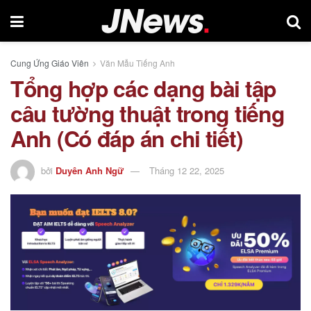
Cung Ứng Giáo Viên
Văn Mẫu Tiếng Anh
Tổng hợp các dạng bài tập
câu tường thuật trong tiếng
Anh (Có đáp án chi tiết)
bởi
Duyên Anh Ngữ
Tháng 12 22, 2025