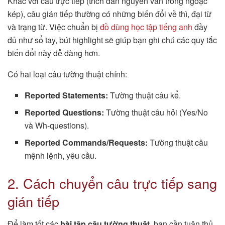
Khác với câu trực tiếp (trích dẫn nguyên văn trong ngoặc
kép), câu gián tiếp thường có những biến đổi về thì, đại từ
và trạng từ. Việc chuẩn bị
đồ dùng học tập tiếng anh
đầy
đủ như sổ tay, bút highlight sẽ giúp bạn ghi chú các quy tắc
biến đổi này dễ dàng hơn.
Có hai loại câu tường thuật chính:
Reported Statements:
Tường thuật câu kể.
Reported Questions:
Tường thuật câu hỏi (Yes/No
và Wh-questions).
Reported Commands/Requests:
Tường thuật câu
mệnh lệnh, yêu cầu.
2. Cách chuyển câu trực tiếp sang
gián tiếp
Để làm tốt các
bài tập câu tường thuật
, bạn cần tuân thủ