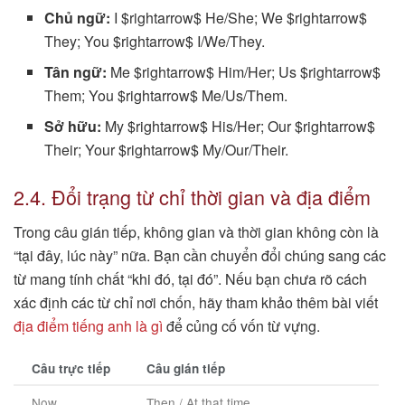
Chủ ngữ:
I $rightarrow$ He/She; We $rightarrow$
They; You $rightarrow$ I/We/They.
Tân ngữ:
Me $rightarrow$ Him/Her; Us $rightarrow$
Them; You $rightarrow$ Me/Us/Them.
Sở hữu:
My $rightarrow$ His/Her; Our $rightarrow$
Their; Your $rightarrow$ My/Our/Their.
2.4. Đổi trạng từ chỉ thời gian và địa điểm
Trong câu gián tiếp, không gian và thời gian không còn là
“tại đây, lúc này” nữa. Bạn cần chuyển đổi chúng sang các
từ mang tính chất “khi đó, tại đó”. Nếu bạn chưa rõ cách
xác định các từ chỉ nơi chốn, hãy tham khảo thêm bài viết
địa điểm tiếng anh là gì
để củng cố vốn từ vựng.
Câu trực tiếp
Câu gián tiếp
Now
Then / At that time