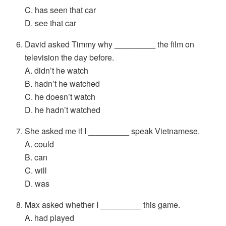
C. has seen that car
D. see that car
David asked Timmy why _________ the film on
television the day before.
A. didn’t he watch
B. hadn’t he watched
C. he doesn’t watch
D. he hadn’t watched
She asked me if I _________ speak Vietnamese.
A. could
B. can
C. will
D. was
Max asked whether I _________ this game.
A. had played