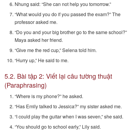
Nhung said: “She can not help you tomorrow.”
“What would you do if you passed the exam?” The
professor asked me.
“Do you and your big brother go to the same school?”
Maya asked her friend.
“Give me the red cup,” Selena told him.
“Hurry up,” He said to me.
5.2. Bài tập 2: Viết lại câu tường thuật
(Paraphrasing)
“Where is my phone?” he asked.
“Has Emily talked to Jessica?” my sister asked me.
“I could play the guitar when I was seven,” she said.
“You should go to school early,” Lily said.