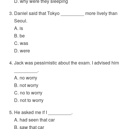
D. why were they sleeping
Daniel said that Tokyo _________ more lively than
Seoul.
A. is
B. be
C. was
D. were
Jack was pessimistic about the exam. I advised him
_________.
A. no worry
B. not worry
C. no to worry
D. not to worry
He asked me if I _________.
A. had seen that car
B. saw that car