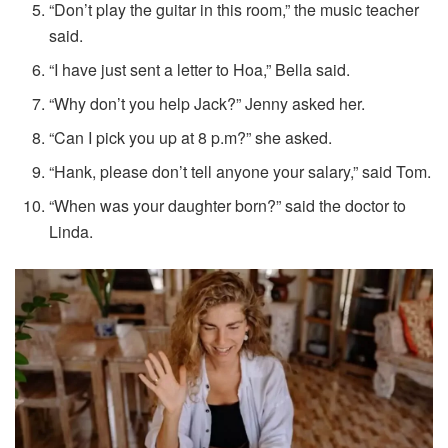
“Don’t play the guitar in this room,” the music teacher
said.
“I have just sent a letter to Hoa,” Bella said.
“Why don’t you help Jack?” Jenny asked her.
“Can I pick you up at 8 p.m?” she asked.
“Hank, please don’t tell anyone your salary,” said Tom.
“When was your daughter born?” said the doctor to
Linda.