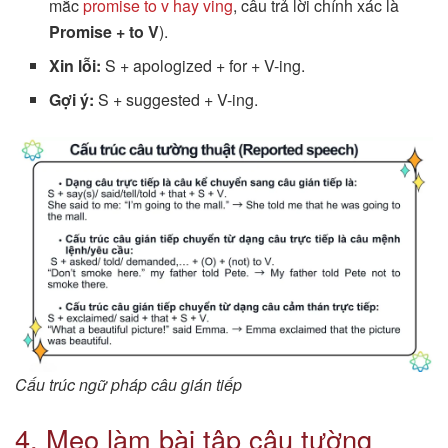
mắc
promise to v hay ving
, câu trả lời chính xác là
Promise + to V
).
Xin lỗi:
S + apologized + for + V-ing.
Gợi ý:
S + suggested + V-ing.
Cấu trúc ngữ pháp câu gián tiếp
4. Mẹo làm bài tập câu tường