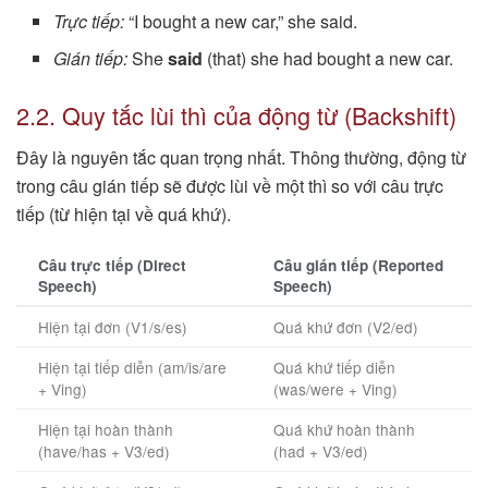
Trực tiếp:
“I bought a new car,” she said.
Gián tiếp:
She
said
(that) she had bought a new car.
2.2. Quy tắc lùi thì của động từ (Backshift)
Đây là nguyên tắc quan trọng nhất. Thông thường, động từ
trong câu gián tiếp sẽ được lùi về một thì so với câu trực
tiếp (từ hiện tại về quá khứ).
Câu trực tiếp (Direct
Câu gián tiếp (Reported
Speech)
Speech)
Hiện tại đơn (V1/s/es)
Quá khứ đơn (V2/ed)
Hiện tại tiếp diễn (am/is/are
Quá khứ tiếp diễn
+ Ving)
(was/were + Ving)
Hiện tại hoàn thành
Quá khứ hoàn thành
(have/has + V3/ed)
(had + V3/ed)