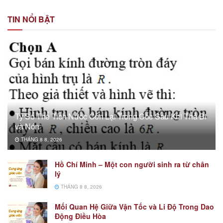
TIN NỔI BẬT
Tỷ Số Thể Tích Nước Còn Lại Trong Cốc Sau Khi Thả Bi
và Nón
THÁNG 8 8, 2026
Hồ Chí Minh – Một con người sinh ra từ chân
lý
THÁNG 8 8, 2026
Mối Quan Hệ Giữa Vận Tốc và Li Độ Trong Dao
Động Điều Hòa