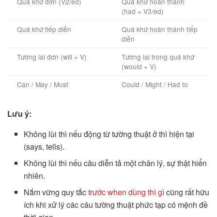
Quá khứ đơn (V2/ed)
Quá khứ hoàn thành
(had + V3/ed)
Quá khứ tiếp diễn
Quá khứ hoàn thành tiếp
diễn
Tương lai đơn (will + V)
Tương lai trong quá khứ
(would + V)
Can / May / Must
Could / Might / Had to
Lưu ý:
Không lùi thì nếu động từ tường thuật ở thì hiện tại
(says, tells).
Không lùi thì nếu câu diễn tả một chân lý, sự thật hiển
nhiên.
Nắm vững quy tắc
trước when dùng thì gì
cũng rất hữu
ích khi xử lý các câu tường thuật phức tạp có mệnh đề