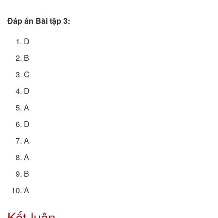
Đáp án Bài tập 3:
D
B
C
D
A
D
A
A
B
A
Kết luận