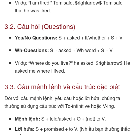
Ví dụ: “I am tired,” Tom said. $rightarrow$ Tom said
that he was tired.
3.2. Câu hỏi (Questions)
Yes/No Questions:
S + asked + if/whether + S + V.
Wh-Questions:
S + asked + Wh-word + S + V.
Ví dụ: “Where do you live?” he asked. $rightarrow$ He
asked me where I lived.
3.3. Câu mệnh lệnh và cấu trúc đặc biệt
Đối với câu mệnh lệnh, yêu cầu hoặc lời hứa, chúng ta
thường sử dụng cấu trúc với To-infinitive hoặc V-ing.
Mệnh lệnh:
S + told/asked + O + (not) to V.
Lời hứa:
S + promised + to V. (Nhiều bạn thường thắc