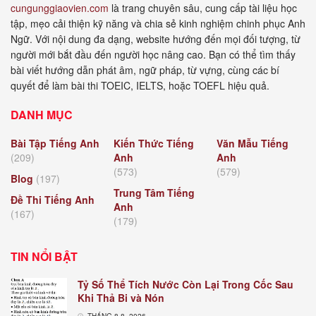
cungunggiaovien.com
là trang chuyên sâu, cung cấp tài liệu học
tập, mẹo cải thiện kỹ năng và chia sẻ kinh nghiệm chinh phục Anh
Ngữ. Với nội dung đa dạng, website hướng đến mọi đối tượng, từ
người mới bắt đầu đến người học nâng cao. Bạn có thể tìm thấy
bài viết hướng dẫn phát âm, ngữ pháp, từ vựng, cùng các bí
quyết để làm bài thi TOEIC, IELTS, hoặc TOEFL hiệu quả.
DANH MỤC
Bài Tập Tiếng Anh
Kiến Thức Tiếng
Văn Mẫu Tiếng
(209)
Anh
Anh
(573)
(579)
Blog
(197)
Trung Tâm Tiếng
Đề Thi Tiếng Anh
Anh
(167)
(179)
TIN NỔI BẬT
Tỷ Số Thể Tích Nước Còn Lại Trong Cốc Sau
Khi Thả Bi và Nón
THÁNG 8 8, 2026