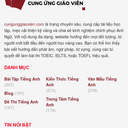
cungunggiaovien.com
là trang chuyên sâu, cung cấp tài liệu học
tập, mẹo cải thiện kỹ năng và chia sẻ kinh nghiệm chinh phục Anh
Ngữ. Với nội dung đa dạng, website hướng đến mọi đối tượng, từ
người mới bắt đầu đến người học nâng cao. Bạn có thể tìm thấy
bài viết hướng dẫn phát âm, ngữ pháp, từ vựng, cùng các bí
quyết để làm bài thi TOEIC, IELTS, hoặc TOEFL hiệu quả.
DANH MỤC
Bài Tập Tiếng Anh
Kiến Thức Tiếng
Văn Mẫu Tiếng
(207)
Anh
Anh
(573)
(578)
Blog
(197)
Trung Tâm Tiếng
Đề Thi Tiếng Anh
Anh
(167)
(179)
TIN NỔI BẬT