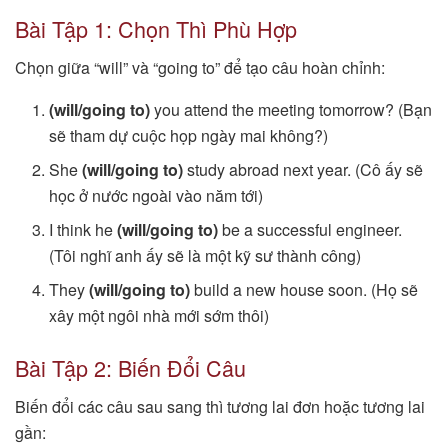
Bài Tập 1: Chọn Thì Phù Hợp
Chọn giữa “will” và “going to” để tạo câu hoàn chỉnh:
(will/going to)
you attend the meeting tomorrow? (Bạn
sẽ tham dự cuộc họp ngày mai không?)
She
(will/going to)
study abroad next year. (Cô ấy sẽ
học ở nước ngoài vào năm tới)
I think he
(will/going to)
be a successful engineer.
(Tôi nghĩ anh ấy sẽ là một kỹ sư thành công)
They
(will/going to)
build a new house soon. (Họ sẽ
xây một ngôi nhà mới sớm thôi)
Bài Tập 2: Biến Đổi Câu
Biến đổi các câu sau sang thì tương lai đơn hoặc tương lai
gần: