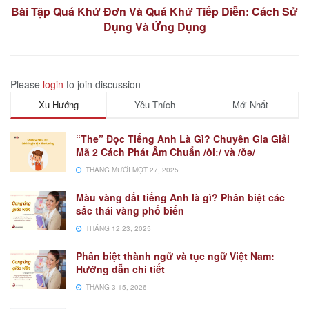
Bài Tập Quá Khứ Đơn Và Quá Khứ Tiếp Diễn: Cách Sử
Dụng Và Ứng Dụng
Please
login
to join discussion
Xu Hướng
Yêu Thích
Mới Nhất
“The” Đọc Tiếng Anh Là Gì? Chuyên Gia Giải
Mã 2 Cách Phát Âm Chuẩn /ðiː/ và /ðə/
THÁNG MƯỜI MỘT 27, 2025
Màu vàng đất tiếng Anh là gì? Phân biệt các
sắc thái vàng phổ biến
THÁNG 12 23, 2025
Phân biệt thành ngữ và tục ngữ Việt Nam:
Hướng dẫn chi tiết
THÁNG 3 15, 2026