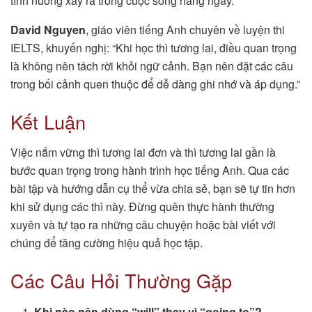
tình huống xảy ra trong cuộc sống hàng ngày.”
David Nguyen
, giáo viên tiếng Anh chuyên về luyện thi
IELTS, khuyến nghị: “Khi học thì tương lai, điều quan trọng
là không nên tách rời khỏi ngữ cảnh. Bạn nên đặt các câu
trong bối cảnh quen thuộc để dễ dàng ghi nhớ và áp dụng.”
Kết Luận
Việc nắm vững thì tương lai đơn và thì tương lai gần là
bước quan trọng trong hành trình học tiếng Anh. Qua các
bài tập và hướng dẫn cụ thể vừa chia sẻ, bạn sẽ tự tin hơn
khi sử dụng các thì này. Đừng quên thực hành thường
xuyên và tự tạo ra những câu chuyện hoặc bài viết với
chúng để tăng cường hiệu quả học tập.
Các Câu Hỏi Thường Gặp
Khi nào nên dùng “will” thay vì “going to”?