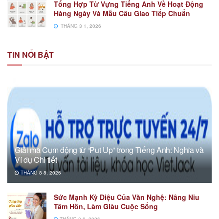
Tổng Hợp Từ Vựng Tiếng Anh Về Hoạt Động
Hàng Ngày Và Mẫu Câu Giao Tiếp Chuẩn
THÁNG 3 1, 2026
TIN NỔI BẬT
Giải mã Cụm động từ “Put Up” trong Tiếng Anh: Nghĩa và
Ví dụ Chi tiết
THÁNG 8 8, 2026
Sức Mạnh Kỳ Diệu Của Văn Nghệ: Nâng Niu
Tâm Hồn, Làm Giàu Cuộc Sống
THÁNG 8 8, 2026