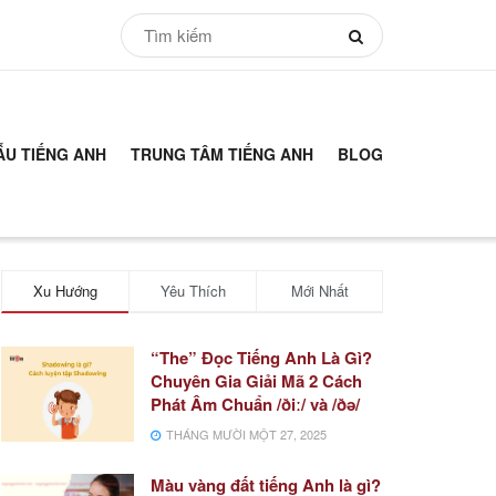
ẪU TIẾNG ANH
TRUNG TÂM TIẾNG ANH
BLOG
Xu Hướng
Yêu Thích
Mới Nhất
“The” Đọc Tiếng Anh Là Gì?
Chuyên Gia Giải Mã 2 Cách
Phát Âm Chuẩn /ðiː/ và /ðə/
THÁNG MƯỜI MỘT 27, 2025
Màu vàng đất tiếng Anh là gì?