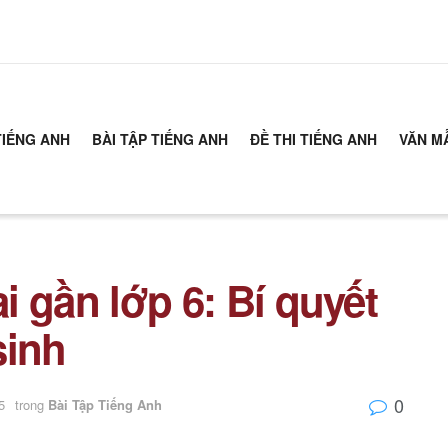
TIẾNG ANH
BÀI TẬP TIẾNG ANH
ĐỀ THI TIẾNG ANH
VĂN M
ai gần lớp 6: Bí quyết
sinh
0
5
trong
Bài Tập Tiếng Anh