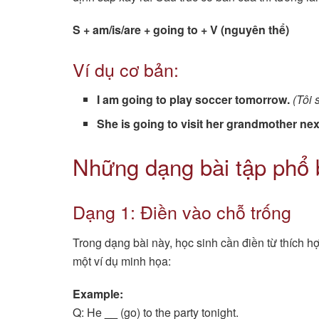
S + am/is/are + going to + V (nguyên thể)
Ví dụ cơ bản:
I am going to play soccer tomorrow.
(Tôi 
She is going to visit her grandmother ne
Những dạng bài tập phổ 
Dạng 1: Điền vào chỗ trống
Trong dạng bài này, học sinh cần điền từ thích h
một ví dụ minh họa:
Example:
Q: He
__
(go) to the party tonight.