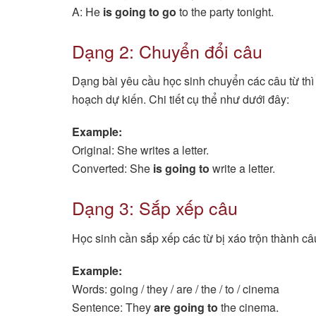
A: He
is going to go
to the party tonight.
Dạng 2: Chuyển đổi câu
Dạng bài yêu cầu học sinh chuyển các câu từ thì h
hoạch dự kiến. Chi tiết cụ thể như dưới đây:
Example:
Original: She writes a letter.
Converted: She
is going to
write a letter.
Dạng 3: Sắp xếp câu
Học sinh cần sắp xếp các từ bị xáo trộn thành câ
Example:
Words: going / they / are / the / to / cinema
Sentence: They
are going to
the cinema.