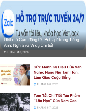
Giải mã Cụm động từ “Put Up” trong Tiếng
Anh: Nghĩa và Ví dụ Chi tiết
THÁNG 8 8, 2026
Sức Mạnh Kỳ Diệu Của Văn
Nghệ: Nâng Niu Tâm Hồn,
Làm Giàu Cuộc Sống
THÁNG 8 8, 2026
Tóm Tắt Chi Tiết Tác Phẩm
“Lão Hạc” Của Nam Cao
THÁNG 8 7, 2026