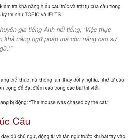
kiểm tra khả năng hiểu cấu trúc và trật tự của câu trong
c kỳ thi như TOEIC và IELTS.
yên gia tiếng Anh nổi tiếng, ‘Việc thực
iện khả năng ngữ pháp mà còn nâng cao sự
gữ.'”
 sang thể khác mà không làm thay đổi ý nghĩa, như từ câu
trọng để đạt điểm cao trong các bài thi viết.
sang bị động: “The mouse was chased by the cat.”
rúc Câu
ầy đủ chủ ngữ, động từ và tân ngữ trước khi bắt tay vào