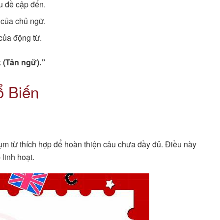
u đề cập đến.
 của chủ ngữ.
của động từ.
 (Tân ngữ).”
ổ Biến
cụm từ thích hợp để hoàn thiện câu chưa đầy đủ. Điều này
linh hoạt.