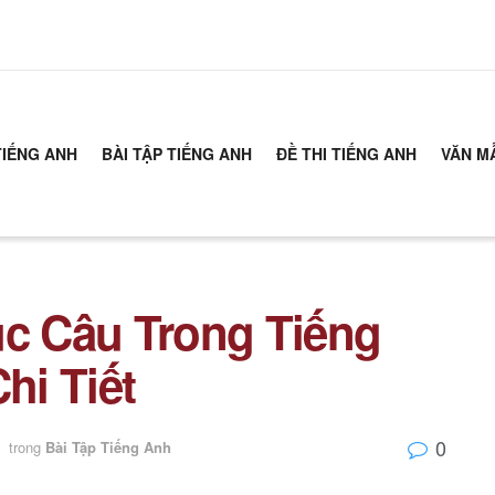
TIẾNG ANH
BÀI TẬP TIẾNG ANH
ĐỀ THI TIẾNG ANH
VĂN M
úc Câu Trong Tiếng
hi Tiết
0
trong
Bài Tập Tiếng Anh