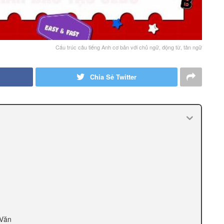
Cấu trúc câu tiếng Anh cơ bản với chủ ngữ, động từ, tân ngữ
Chia Sẻ Twitter
 Văn