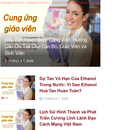
Mẫu Bản Kiểm Điểm Đảng Viên: Hướng
Dẫn Chi Tiết Cho Cán Bộ, Giáo Viên và
Sinh Viên
THÁNG 8 7, 2026
Sự Tan Vô Hạn Của Ethanol
Trong Nước: Vì Sao Ethanol
Hoà Tan Hoàn Toàn?
THÁNG 8 7, 2026
Lịch Sử Hình Thành và Phát
Triển Cương Lĩnh Lãnh Đạo
Cách Mạng Việt Nam