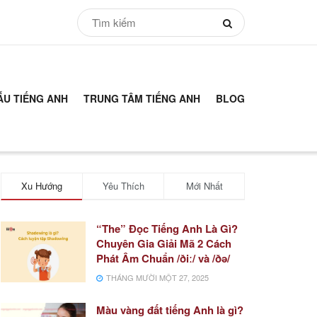
ẪU TIẾNG ANH
TRUNG TÂM TIẾNG ANH
BLOG
Xu Hướng
Yêu Thích
Mới Nhất
“The” Đọc Tiếng Anh Là Gì?
Chuyên Gia Giải Mã 2 Cách
Phát Âm Chuẩn /ðiː/ và /ðə/
THÁNG MƯỜI MỘT 27, 2025
Màu vàng đất tiếng Anh là gì?