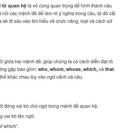
i từ quan hệ
là vô cùng quan trọng để hình thành câu
 nối các mệnh đề để làm rõ ý nghĩa trong câu, từ đó cải
a sẽ đi sâu vào tìm hiểu về chức năng, loại và cách sử
ối giữa hai mệnh đề, giúp chúng ta có cách diễn đạt rõ
ường gặp bao gồm:
who, whom, whose, which,
và
that
.
 thể khác nhau tùy vào ngữ cảnh và câu.
ời đóng vai trò chủ ngữ trong mệnh đề quan hệ.
 vai trò tân ngữ.
of which”.