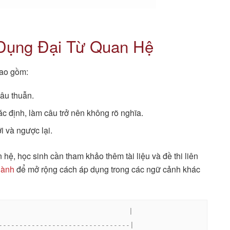
 Dụng Đại Từ Quan Hệ
bao gồm:
mâu thuẫn.
ác định, làm câu trở nên không rõ nghĩa.
i và ngược lại.
hệ, học sinh cần tham khảo thêm tài liệu và đề thi liên
thành
để mở rộng cách áp dụng trong các ngữ cảnh khác
                               |

--------------------------------|
