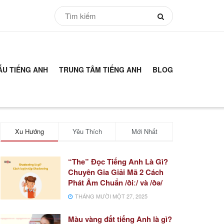
ẪU TIẾNG ANH
TRUNG TÂM TIẾNG ANH
BLOG
Xu Hướng
Yêu Thích
Mới Nhất
“The” Đọc Tiếng Anh Là Gì?
Chuyên Gia Giải Mã 2 Cách
Phát Âm Chuẩn /ðiː/ và /ðə/
THÁNG MƯỜI MỘT 27, 2025
Màu vàng đất tiếng Anh là gì?