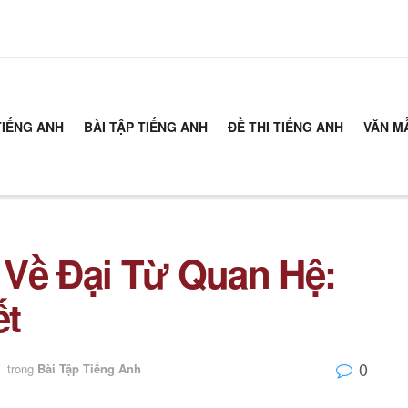
TIẾNG ANH
BÀI TẬP TIẾNG ANH
ĐỀ THI TIẾNG ANH
VĂN M
 Về Đại Từ Quan Hệ:
ết
0
trong
Bài Tập Tiếng Anh