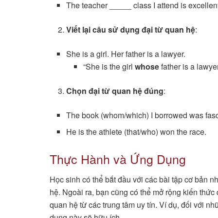
The teacher _____ class I attend is excellen
Viết lại câu sử dụng đại từ quan hệ
:
She is a girl. Her father is a lawyer.
“She is the girl
whose
father is a lawyer
Chọn đại từ quan hệ đúng
:
The book (whom/which) I borrowed was fasc
He is the athlete (that/who) won the race.
Thực Hành và Ứng Dụng
Học sinh có thể bắt đầu với các bài tập cơ bản n
hệ. Ngoài ra, bạn cũng có thể mở rộng kiến thức 
quan hệ từ các trung tâm uy tín. Ví dụ, đối với 
dung này sẽ hữu ích…