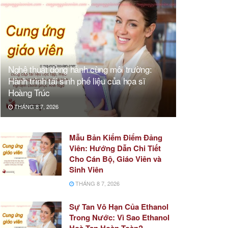
Nghệ thuật đồng hành cùng môi trường:
Hành trình tái sinh phế liệu của họa sĩ
Hoàng Trúc
THÁNG 8 7, 2026
Mẫu Bản Kiểm Điểm Đảng
Viên: Hướng Dẫn Chi Tiết
Cho Cán Bộ, Giáo Viên và
Sinh Viên
THÁNG 8 7, 2026
Sự Tan Vô Hạn Của Ethanol
Trong Nước: Vì Sao Ethanol
Hoà Tan Hoàn Toàn?