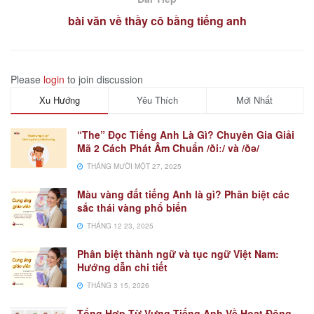
bài văn về thầy cô bằng tiếng anh
Please
login
to join discussion
Xu Hướng
Yêu Thích
Mới Nhất
“The” Đọc Tiếng Anh Là Gì? Chuyên Gia Giải
Mã 2 Cách Phát Âm Chuẩn /ðiː/ và /ðə/
THÁNG MƯỜI MỘT 27, 2025
Màu vàng đất tiếng Anh là gì? Phân biệt các
sắc thái vàng phổ biến
THÁNG 12 23, 2025
Phân biệt thành ngữ và tục ngữ Việt Nam:
Hướng dẫn chi tiết
THÁNG 3 15, 2026
Tổng Hợp Từ Vựng Tiếng Anh Về Hoạt Động