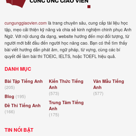
cungunggiaovien.com
là trang chuyên sâu, cung cấp tài liệu học
tập, mẹo cải thiện kỹ năng và chia sẻ kinh nghiệm chinh phục Anh
Ngữ. Với nội dung đa dạng, website hướng đến mọi đối tượng, từ
người mới bắt đầu đến người học nâng cao. Bạn có thể tìm thấy
bài viết hướng dẫn phát âm, ngữ pháp, từ vựng, cùng các bí
quyết để làm bài thi TOEIC, IELTS, hoặc TOEFL hiệu quả.
DANH MỤC
Bài Tập Tiếng Anh
Kiến Thức Tiếng
Văn Mẫu Tiếng
(205)
Anh
Anh
(573)
(577)
Blog
(195)
Trung Tâm Tiếng
Đề Thi Tiếng Anh
Anh
(166)
(175)
TIN NỔI BẬT