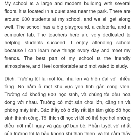
My school is a large and modern building with several
floors. It is located in a quiet area near the park. There are
around 600 students at my school, and we all get along
well. The school has a big playground, a cafeteria, and a
computer lab. The teachers here are very dedicated to
helping students succeed. I enjoy attending school
because I can learn new things every day and meet my
friends. The best part of my school is the friendly
atmosphere, and I feel comfortable and motivated to study.
Dịch: Trường tôi là một tòa nhà lớn và hiện đại với nhiều
tầng. Nó nằm ở một khu vực yên tĩnh gần công viên.
Trường có khoảng 600 học sinh, và chúng tôi đều hòa
đồng với nhau. Trường có một sân chơi lớn, căng tin và
phòng máy tính. Các thầy cô ở đây rất tận tâm giúp đỡ học
sinh thành công. Tôi thích đi học vì tôi có thể học hỏi những
điều mới mỗi ngày và gặp gỡ bạn bè. Phần tuyệt vời nhất
của trường tôi là bầu không khí thân thiện, và tôi cảm thấy