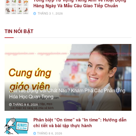
Hàng Ngày Và Mẫu Câu Giao Tiếp Chuẩn
THÁNG 3 1, 2026
TIN NỔI BẬT
Axit Tác Dụng Với Chất Nào? Khám Phá Các Phản Ứng
Hóa Học Quan Trọng
THÁNG 8 6, 2026
Phân biệt “On time” và “In time”: Hướng dẫn
chi tiết và bài tập thực hành
THÁNG 8 6, 2026