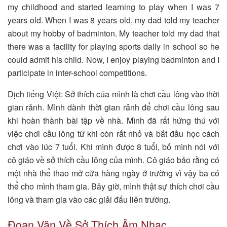
my childhood and started learning to play when I was 7
years old. When I was 8 years old, my dad told my teacher
about my hobby of badminton. My teacher told my dad that
there was a facility for playing sports daily in school so he
could admit his child. Now, I enjoy playing badminton and I
participate in inter-school competitions.
Dịch tiếng Việt: Sở thích của mình là chơi cầu lông vào thời
gian rảnh. Mình dành thời gian rảnh để chơi cầu lông sau
khi hoàn thành bài tập về nhà. Mình đã rất hứng thú với
việc chơi cầu lông từ khi còn rất nhỏ và bắt đầu học cách
chơi vào lúc 7 tuổi. Khi mình được 8 tuổi, bố mình nói với
cô giáo về sở thích cầu lông của mình. Cô giáo bảo rằng có
một nhà thể thao mở cửa hàng ngày ở trường vì vậy ba có
thể cho mình tham gia. Bây giờ, mình thật sự thích chơi cầu
lông và tham gia vào các giải đấu liên trường.
Đoạn Văn Về Sở Thích Âm Nhạc