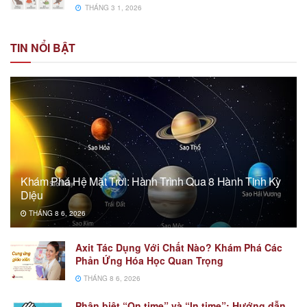
THÁNG 3 1, 2026
TIN NỔI BẬT
Khám Phá Hệ Mặt Trời: Hành Trình Qua 8 Hành Tinh Kỳ
Diệu
THÁNG 8 6, 2026
Axit Tác Dụng Với Chất Nào? Khám Phá Các
Phản Ứng Hóa Học Quan Trọng
THÁNG 8 6, 2026
Phân biệt “On time” và “In time”: Hướng dẫn