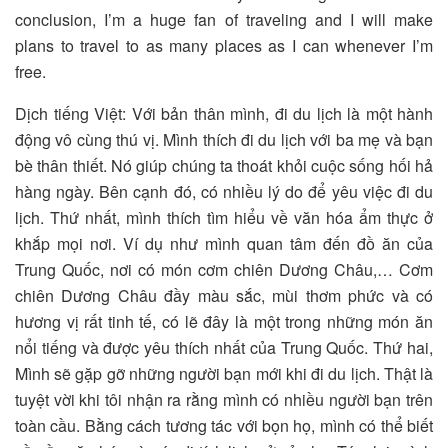
conclusion, I’m a huge fan of traveling and I will make
plans to travel to as many places as I can whenever I’m
free.
Dịch tiếng Việt: Với bản thân mình, đi du lịch là một hành
động vô cùng thú vị. Mình thích đi du lịch với ba mẹ và bạn
bè thân thiết. Nó giúp chúng ta thoát khỏi cuộc sống hối hả
hàng ngày. Bên cạnh đó, có nhiều lý do để yêu việc đi du
lịch. Thứ nhất, mình thích tìm hiểu về văn hóa ẩm thực ở
khắp mọi nơi. Ví dụ như mình quan tâm đến đồ ăn của
Trung Quốc, nơi có món cơm chiên Dương Châu,… Cơm
chiên Dương Châu đầy màu sắc, mùi thơm phức và có
hương vị rất tinh tế, có lẽ đây là một trong những món ăn
nổi tiếng và được yêu thích nhất của Trung Quốc. Thứ hai,
Mình sẽ gặp gỡ những người bạn mới khi đi du lịch. Thật là
tuyệt vời khi tôi nhận ra rằng mình có nhiều người bạn trên
toàn cầu. Bằng cách tương tác với bọn họ, mình có thể biết