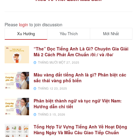
Please
login
to join discussion
Xu Hướng
Yêu Thích
Mới Nhất
“The” Đọc Tiếng Anh Là Gì? Chuyên Gia Giải
Mã 2 Cách Phát Âm Chuẩn /ðiː/ và /ðə/
THÁNG MƯỜI MỘT 27, 2025
Màu vàng đất tiếng Anh là gì? Phân biệt các
sắc thái vàng phổ biến
THÁNG 12 23, 2025
Phân biệt thành ngữ và tục ngữ Việt Nam:
Hướng dẫn chi tiết
THÁNG 3 15, 2026
Tổng Hợp Từ Vựng Tiếng Anh Về Hoạt Động
Hàng Ngày Và Mẫu Câu Giao Tiếp Chuẩn