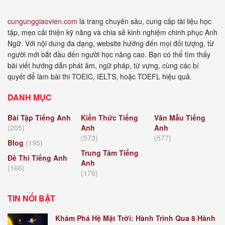
cungunggiaovien.com
là trang chuyên sâu, cung cấp tài liệu học
tập, mẹo cải thiện kỹ năng và chia sẻ kinh nghiệm chinh phục Anh
Ngữ. Với nội dung đa dạng, website hướng đến mọi đối tượng, từ
người mới bắt đầu đến người học nâng cao. Bạn có thể tìm thấy
bài viết hướng dẫn phát âm, ngữ pháp, từ vựng, cùng các bí
quyết để làm bài thi TOEIC, IELTS, hoặc TOEFL hiệu quả.
DANH MỤC
Bài Tập Tiếng Anh
Kiến Thức Tiếng
Văn Mẫu Tiếng
(205)
Anh
Anh
(573)
(577)
Blog
(195)
Trung Tâm Tiếng
Đề Thi Tiếng Anh
Anh
(166)
(176)
TIN NỔI BẬT
Khám Phá Hệ Mặt Trời: Hành Trình Qua 8 Hành