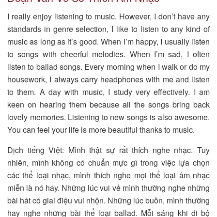
I really enjoy listening to music. However, I don’t have any
standards in genre selection, I like to listen to any kind of
music as long as it’s good. When I’m happy, I usually listen
to songs with cheerful melodies. When I’m sad, I often
listen to ballad songs. Every morning when I walk or do my
housework, I always carry headphones with me and listen
to them. A day with music, I study very effectively. I am
keen on hearing them because all the songs bring back
lovely memories. Listening to new songs is also awesome.
You can feel your life is more beautiful thanks to music.
Dịch tiếng Việt: Mình thật sự rất thích nghe nhạc. Tuy
nhiên, mình không có chuẩn mực gì trong việc lựa chọn
các thể loại nhạc, mình thích nghe mọi thể loại âm nhạc
miễn là nó hay. Những lúc vui vẻ mình thường nghe những
bài hát có giai điệu vui nhộn. Những lúc buồn, mình thường
hay nghe những bài thể loại ballad. Mỗi sáng khi đi bộ