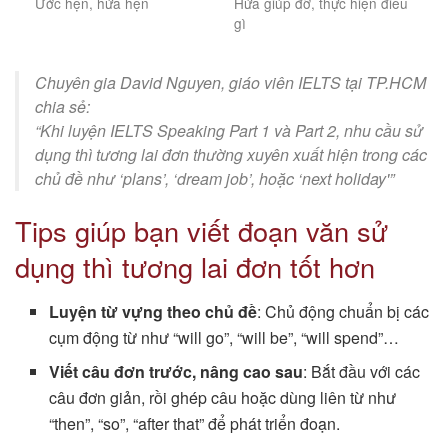
Ước hẹn, hứa hẹn
Hứa giúp đỡ, thực hiện điều
gì
Chuyên gia David Nguyen, giáo viên IELTS tại TP.HCM
chia sẻ:
“Khi luyện IELTS Speaking Part 1 và Part 2, nhu cầu sử
dụng thì tương lai đơn thường xuyên xuất hiện trong các
chủ đề như ‘plans’, ‘dream job’, hoặc ‘next holiday'”
Tips giúp bạn viết đoạn văn sử
dụng thì tương lai đơn tốt hơn
Luyện từ vựng theo chủ đề
: Chủ động chuẩn bị các
cụm động từ như “will go”, “will be”, “will spend”…
Viết câu đơn trước, nâng cao sau
: Bắt đầu với các
câu đơn giản, rồi ghép câu hoặc dùng liên từ như
“then”, “so”, “after that” để phát triển đoạn.