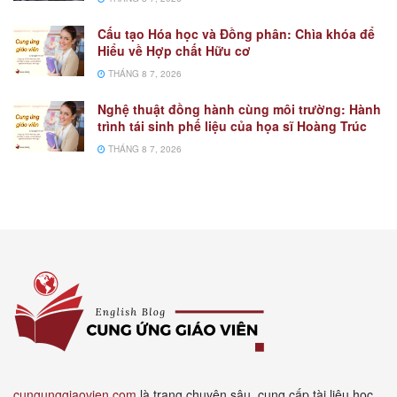
Cấu tạo Hóa học và Đồng phân: Chìa khóa để
Hiểu về Hợp chất Hữu cơ
THÁNG 8 7, 2026
Nghệ thuật đồng hành cùng môi trường: Hành
trình tái sinh phế liệu của họa sĩ Hoàng Trúc
THÁNG 8 7, 2026
cungunggiaovien.com
là trang chuyên sâu, cung cấp tài liệu học