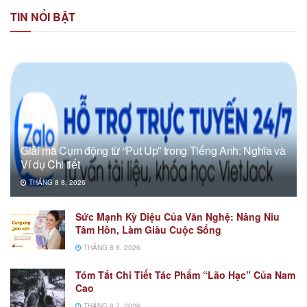
TIN NỔI BẬT
Giải mã Cụm động từ “Put Up” trong Tiếng Anh: Nghĩa và
Ví dụ Chi tiết
THÁNG 8 8, 2026
Sức Mạnh Kỳ Diệu Của Văn Nghệ: Nâng Niu
Tâm Hồn, Làm Giàu Cuộc Sống
THÁNG 8 8, 2026
Tóm Tắt Chi Tiết Tác Phẩm “Lão Hạc” Của Nam
Cao
THÁNG 8 7, 2026