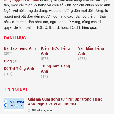
tập, mẹo cải thiện kỹ năng và chia sẻ kinh nghiệm chinh phục Anh
Ngữ. Với nội dung đa dạng, website hướng đến mọi đối tượng, từ
người mới bắt đầu đến người học nâng cao. Bạn có thể tìm thấy
bài viết hướng dẫn phát âm, ngữ pháp, từ vựng, cùng các bí
quyết để làm bài thi TOEIC, IELTS, hoặc TOEFL hiệu quả.
DANH MỤC
Bài Tập Tiếng Anh
Kiến Thức Tiếng
Văn Mẫu Tiếng
(207)
Anh
Anh
(573)
(578)
Blog
(197)
Trung Tâm Tiếng
Đề Thi Tiếng Anh
Anh
(167)
(179)
TIN NỔI BẬT
Giải mã Cụm động từ “Put Up” trong Tiếng
Anh: Nghĩa và Ví dụ Chi tiết
THÁNG 8 8, 2026