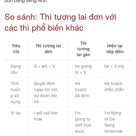
đơn bằng tiếng Anh
So sánh: Thì tương lai đơn với
các thì phổ biến khác
Thì
Tiêu
Thì tương lai
Hiện tại
tương
chí
đơn
tiếp diễn
lai gần
Dạng
S + will + V
be going
be + V-ing
câu
to + V
Tình
Quyết định
Kế
Kế hoạch
huốn
ngay lúc nói,
hoạch
chắc chắn
g sử
dự đoán mơ
đã định
dụng
hồ
Ví dụ
I will call him
I’m
I’m flying
now.
going to
to Da
visit Hue
Nang
soon.
tomorrow.