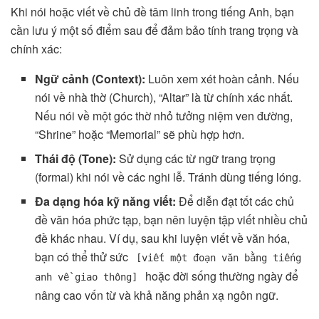
Khi nói hoặc viết về chủ đề tâm linh trong tiếng Anh, bạn
cần lưu ý một số điểm sau để đảm bảo tính trang trọng và
chính xác:
Ngữ cảnh (Context):
Luôn xem xét hoàn cảnh. Nếu
nói về nhà thờ (Church), “Altar” là từ chính xác nhất.
Nếu nói về một góc thờ nhỏ tưởng niệm ven đường,
“Shrine” hoặc “Memorial” sẽ phù hợp hơn.
Thái độ (Tone):
Sử dụng các từ ngữ trang trọng
(formal) khi nói về các nghi lễ. Tránh dùng tiếng lóng.
Đa dạng hóa kỹ năng viết:
Để diễn đạt tốt các chủ
đề văn hóa phức tạp, bạn nên luyện tập viết nhiều chủ
đề khác nhau. Ví dụ, sau khi luyện viết về văn hóa,
bạn có thể thử sức
[viết một đoạn văn bằng tiếng
hoặc đời sống thường ngày để
anh về giao thông]
nâng cao vốn từ và khả năng phản xạ ngôn ngữ.