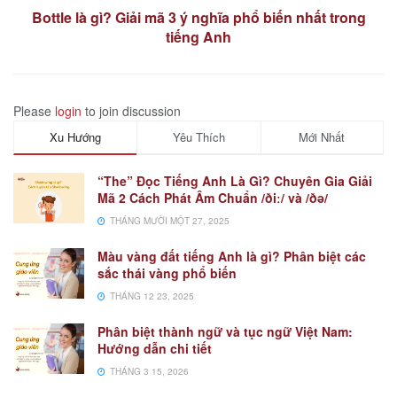
Bottle là gì? Giải mã 3 ý nghĩa phổ biến nhất trong
tiếng Anh
Please
login
to join discussion
Xu Hướng
Yêu Thích
Mới Nhất
“The” Đọc Tiếng Anh Là Gì? Chuyên Gia Giải
Mã 2 Cách Phát Âm Chuẩn /ðiː/ và /ðə/
THÁNG MƯỜI MỘT 27, 2025
Màu vàng đất tiếng Anh là gì? Phân biệt các
sắc thái vàng phổ biến
THÁNG 12 23, 2025
Phân biệt thành ngữ và tục ngữ Việt Nam:
Hướng dẫn chi tiết
THÁNG 3 15, 2026