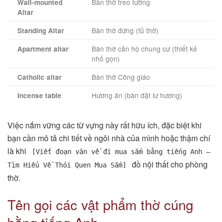
Bàn thờ treo tường
Wall-mounted
Altar
Bàn thờ đứng (tủ thờ)
Standing Altar
Bàn thờ căn hộ chung cư (thiết kế
Apartment altar
nhỏ gọn)
Bàn thờ Công giáo
Catholic altar
Hương án (bàn đặt lư hương)
Incense table
Việc nắm vững các từ vựng này rất hữu ích, đặc biệt khi
bạn cần mô tả chi tiết về ngôi nhà của mình hoặc thậm chí
là khi
[Viết đoạn văn về đi mua sắm bằng tiếng Anh –
đồ nội thất cho phòng
Tìm Hiểu Về Thói Quen Mua Sắm]
thờ.
Tên gọi các vật phẩm thờ cúng