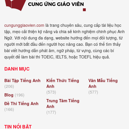
cungunggiaovien.com
là trang chuyên sâu, cung cấp tài liệu học
tập, mẹo cải thiện kỹ năng và chia sẻ kinh nghiệm chinh phục Anh
Ngữ. Với nội dung đa dạng, website hướng đến mọi đối tượng, từ
người mới bắt đầu đến người học nâng cao. Bạn có thể tìm thấy
bài viết hướng dẫn phát âm, ngữ pháp, từ vựng, cùng các bí
quyết để làm bài thi TOEIC, IELTS, hoặc TOEFL hiệu quả.
DANH MỤC
Bài Tập Tiếng Anh
Kiến Thức Tiếng
Văn Mẫu Tiếng
(206)
Anh
Anh
(573)
(577)
Blog
(196)
Trung Tâm Tiếng
Đề Thi Tiếng Anh
Anh
(166)
(177)
TIN NỔI BẬT