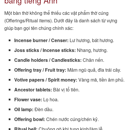
bằng tiếng Anh
Một bàn thờ không thể thiếu các vật phẩm thờ cúng
(Offerings/Ritual items). Dưới đây là danh sách từ vựng
giúp bạn gọi tên chúng chính xác:
Incense burner / Censer:
Lư hương, bát hương.
Joss sticks / Incense sticks:
Nhang, hương.
Candle holders / Candlesticks:
Chân nến.
Offering tray / Fruit tray:
Mâm ngũ quả, đĩa trái cây.
Votive papers / Spirit money:
Vàng mã, tiền âm phủ.
Ancestor tablets:
Bài vị tổ tiên.
Flower vase:
Lọ hoa.
Oil lamp:
Đèn dầu.
Offering bowl:
Chén nước cúng/chén kỷ.
Ritual bell:
Chuông gõ khi tụng kinh/làm lễ.