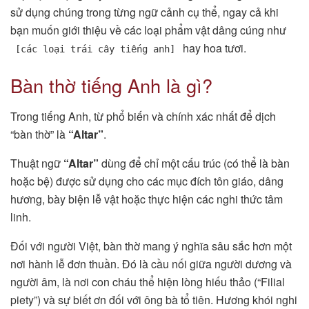
sử dụng chúng trong từng ngữ cảnh cụ thể, ngay cả khi
bạn muốn giới thiệu về các loại phẩm vật dâng cúng như
hay hoa tươi.
[các loại trái cây tiếng anh]
Bàn thờ tiếng Anh là gì?
Trong tiếng Anh, từ phổ biến và chính xác nhất để dịch
“bàn thờ” là
“Altar”
.
Thuật ngữ
“Altar”
dùng để chỉ một cấu trúc (có thể là bàn
hoặc bệ) được sử dụng cho các mục đích tôn giáo, dâng
hương, bày biện lễ vật hoặc thực hiện các nghi thức tâm
linh.
Đối với người Việt, bàn thờ mang ý nghĩa sâu sắc hơn một
nơi hành lễ đơn thuần. Đó là cầu nối giữa người dương và
người âm, là nơi con cháu thể hiện lòng hiếu thảo (“Filial
piety”) và sự biết ơn đối với ông bà tổ tiên. Hương khói nghi