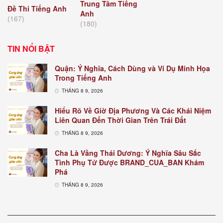
Trung Tâm Tiếng
Đề Thi Tiếng Anh
Anh
(167)
(180)
TIN NỔI BẬT
Quận: Ý Nghĩa, Cách Dùng và Ví Dụ Minh Họa
Trong Tiếng Anh
THÁNG 8 9, 2026
Hiểu Rõ Về Giờ Địa Phương Và Các Khái Niệm
Liên Quan Đến Thời Gian Trên Trái Đất
THÁNG 8 9, 2026
Cha Là Vầng Thái Dương: Ý Nghĩa Sâu Sắc
Tình Phụ Tử Được BRAND_CUA_BAN Khám
Phá
THÁNG 8 9, 2026