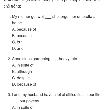
chỗ trống:
My mother got wet _
__
she forgot her umbrella at
home.
A. because of
B. because
C. but
D. and
Anna stops gardening _
__
heavy rain.
A. in spite of
B. although
C. despite
D. because of
I and my husband have a lot of difficulties in our life
_
__
our poverty.
A. in spite of