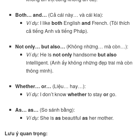
Both… and…
(Cả cái này… và cái kia):
Ví dụ:
I like
both
English
and
French. (Tôi thích
cả tiếng Anh và tiếng Pháp).
Not only… but also…
(Không những… mà còn…):
Ví dụ:
He is
not only
handsome
but also
intelligent. (Anh ấy không những đẹp trai mà còn
thông minh).
Whether… or…
(Liệu… hay…):
Ví dụ:
I don’t know
whether
to stay
or
go.
As… as…
(So sánh bằng):
Ví dụ:
She is
as
beautiful
as
her mother.
Lưu ý quan trọng: