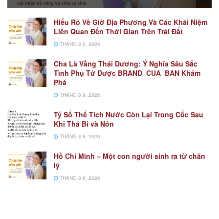
Hiểu Rõ Về Giờ Địa Phương Và Các Khái Niệm
Liên Quan Đến Thời Gian Trên Trái Đất
THÁNG 8 9, 2026
Cha Là Vầng Thái Dương: Ý Nghĩa Sâu Sắc
Tình Phụ Tử Được BRAND_CUA_BAN Khám
Phá
THÁNG 8 9, 2026
Tỷ Số Thể Tích Nước Còn Lại Trong Cốc Sau
Khi Thả Bi và Nón
THÁNG 8 8, 2026
Hồ Chí Minh – Một con người sinh ra từ chân
lý
THÁNG 8 8, 2026