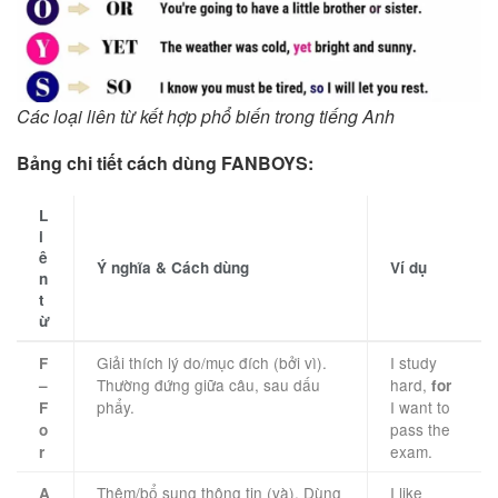
Các loại liên từ kết hợp phổ biến trong tiếng Anh
Bảng chi tiết cách dùng FANBOYS:
L
i
ê
Ý nghĩa & Cách dùng
Ví dụ
n
t
ừ
Giải thích lý do/mục đích (bởi vì).
I study
F
Thường đứng giữa câu, sau dấu
hard,
–
for
phẩy.
I want to
F
pass the
o
exam.
r
Thêm/bổ sung thông tin (và). Dùng
I like
A