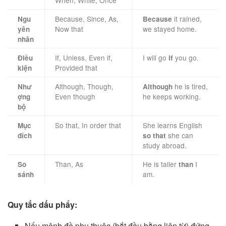
When, While, Once
Because, Since, As,
it rained,
Ngu
Because
Now that
we stayed home.
yên
nhân
If, Unless, Even if,
I will go
you go.
Điều
if
Provided that
kiện
Although, Though,
he is tired,
Như
Although
Even though
he keeps working.
ợng
bộ
So that, In order that
She learns English
Mục
she can
đích
so that
study abroad.
Than, As
He is taller
I
So
than
am.
sánh
Quy tắc dấu phẩy:
Nếu mệnh đề phụ thuộc (bắt đầu bằng liên từ) đứng