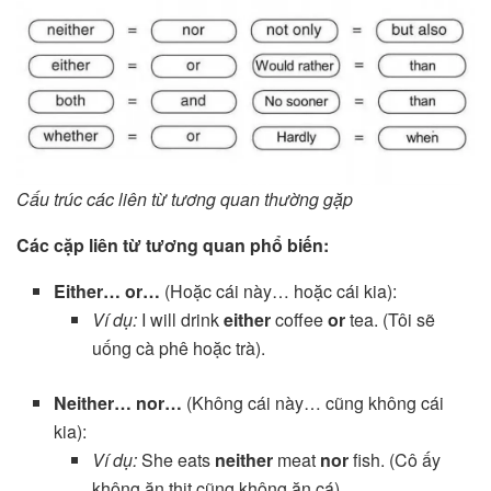
Cấu trúc các liên từ tương quan thường gặp
Các cặp liên từ tương quan phổ biến:
Either… or…
(Hoặc cái này… hoặc cái kia):
Ví dụ:
I will drink
either
coffee
or
tea. (Tôi sẽ
uống cà phê hoặc trà).
Neither… nor…
(Không cái này… cũng không cái
kia):
Ví dụ:
She eats
neither
meat
nor
fish. (Cô ấy
không ăn thịt cũng không ăn cá).