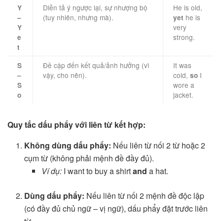
Diễn tả ý ngược lại, sự nhượng bộ
He is old,
Y
(tuy nhiên, nhưng mà).
he is
–
yet
very
Y
strong.
e
t
Đề cập đến kết quả/ảnh hưởng (vì
It was
S
vậy, cho nên).
cold,
I
–
so
wore a
S
jacket.
o
Quy tắc dấu phẩy với liên từ kết hợp:
Không dùng dấu phẩy:
Nếu liên từ nối 2 từ hoặc 2
cụm từ (không phải mệnh đề đầy đủ).
Ví dụ:
I want to buy a shirt
and
a hat.
Dùng dấu phẩy:
Nếu liên từ nối 2 mệnh đề độc lập
(có đầy đủ chủ ngữ – vị ngữ), dấu phẩy đặt trước liên