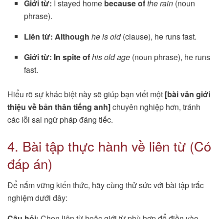
Giới từ:
I stayed home
because of
the rain
(noun
phrase).
Liên từ:
Although
he is old
(clause), he runs fast.
Giới từ:
In spite of
his old age
(noun phrase), he runs
fast.
Hiểu rõ sự khác biệt này sẽ giúp bạn viết một
[bài văn giới
thiệu về bản thân tiếng anh]
chuyên nghiệp hơn, tránh
các lỗi sai ngữ pháp đáng tiếc.
4. Bài tập thực hành về liên từ (Có
đáp án)
Để nắm vững kiến thức, hãy cùng thử sức với bài tập trắc
nghiệm dưới đây:
Câu hỏi:
Chọn liên từ hoặc giới từ phù hợp để điền vào