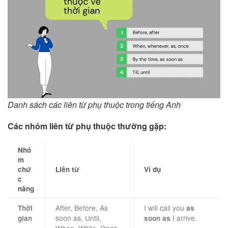
Danh sách các liên từ phụ thuộc trong tiếng Anh
Các nhóm liên từ phụ thuộc thường gặp:
Nhó
m
chứ
Liên từ
Ví dụ
c
năng
After, Before, As
I will call you
Thời
as
soon as, Until,
I arrive.
gian
soon as