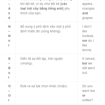
khi liệt kê, ví dụ như liệt kê
apples,
–
[các
yêu
oranges
A
loại trái cây bằng tiếng anh]
thích của bạn.
n
and
grapes.
d
Bổ sung ý phủ định vào một ý phủ
I don’t
N
định trước đó (cũng không).
like
–
football,
N
do I
o
nor
like
r
tennis.
Diễn tả sự đối lập, trái ngược
It rained,
B
(nhưng).
we
–
but
still went
B
out.
u
t
Đưa ra sự lựa chọn khác (hoặc).
Do you
O
want tea
–
O
or
coffee?
r