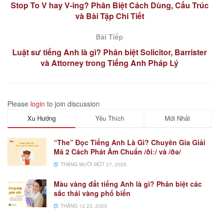
Stop To V hay V-ing? Phân Biệt Cách Dùng, Cấu Trúc
và Bài Tập Chi Tiết
Bài Tiếp
Luật sư tiếng Anh là gì? Phân biệt Solicitor, Barrister
và Attorney trong Tiếng Anh Pháp Lý
Please
login
to join discussion
Xu Hướng
Yêu Thích
Mới Nhất
“The” Đọc Tiếng Anh Là Gì? Chuyên Gia Giải
Mã 2 Cách Phát Âm Chuẩn /ðiː/ và /ðə/
THÁNG MƯỜI MỘT 27, 2025
Màu vàng đất tiếng Anh là gì? Phân biệt các
sắc thái vàng phổ biến
THÁNG 12 23, 2025