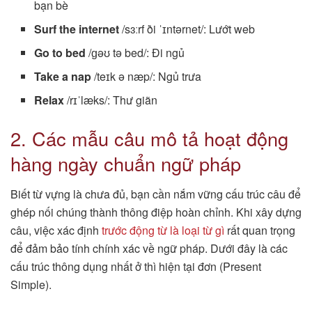
bạn bè
Surf the internet
/sɜːrf ði ˈɪntərnet/: Lướt web
Go to bed
/ɡəʊ tə bed/: Đi ngủ
Take a nap
/teɪk ə næp/: Ngủ trưa
Relax
/rɪˈlæks/: Thư giãn
2. Các mẫu câu mô tả hoạt động
hàng ngày chuẩn ngữ pháp
Biết từ vựng là chưa đủ, bạn cần nắm vững cấu trúc câu để
ghép nối chúng thành thông điệp hoàn chỉnh. Khi xây dựng
câu, việc xác định
trước động từ là loại từ gì
rất quan trọng
để đảm bảo tính chính xác về ngữ pháp. Dưới đây là các
cấu trúc thông dụng nhất ở thì hiện tại đơn (Present
Simple).