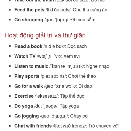
Feed the pets
/fiːd ðə pets/: Cho thú cưng ăn
Go shopping
/ɡəʊ ˈʃɒpɪŋ/: Đi mua sắm
Hoạt động giải trí và thư giãn
Read a book
/riːd ə bʊk/: Đọc sách
Watch TV
/wɒtʃ ˌtiː ˈviː/: Xem tivi
Listen to music
/ˈlɪsn tə ˈmjuːzɪk/: Nghe nhạc
Play sports
/pleɪ spɔːrts/: Chơi thể thao
Go for a walk
/ɡəʊ fɔːr ə wɔːk/: Đi dạo
Exercise
/ˈeksəsaɪz/: Tập thể dục
Do yoga
/duː ˈjəʊɡə/: Tập yoga
Go jogging
/ɡəʊ ˈdʒɒɡɪŋ/: Chạy bộ
Chat with friends
/tʃæt wɪð frendz/: Trò chuyện với