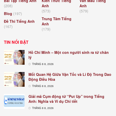
Bài Tập Tiếng Anh
Kiến Thức Tiếng
Văn Mẫu Tiếng
(208)
Anh
Anh
(573)
(579)
Blog
(197)
Trung Tâm Tiếng
Đề Thi Tiếng Anh
Anh
(167)
(179)
TIN NỔI BẬT
Hồ Chí Minh – Một con người sinh ra từ chân
lý
THÁNG 8 8, 2026
Mối Quan Hệ Giữa Vận Tốc và Li Độ Trong Dao
Động Điều Hòa
THÁNG 8 8, 2026
Giải mã Cụm động từ “Put Up” trong Tiếng
Anh: Nghĩa và Ví dụ Chi tiết
THÁNG 8 8, 2026