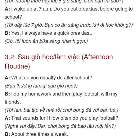
(Tôi thường thức dậy lúc 6 giờ sáng. Còn bạn thì sao?)
A:
I wake up at 7 a.m. Do you eat breakfast before going to
school?
(Tôi dậy lúc 7 giờ. Bạn có ăn sáng trước khi đi học không?)
B:
Yes, I always have a quick breakfast.
(Có, tôi luôn ăn bữa sáng nhanh gọn.)
3.2. Sau giờ học/làm việc (Afternoon
Routine)
A:
What do you usually do after school?
(Bạn thường làm gì sau giờ học?)
B:
I do my homework and then play football with my
friends.
(Tôi làm bài tập về nhà rồi chơi bóng đá với bạn bè.)
A:
That sounds fun! How often do you play football?
(Nghe vui đấy! Bạn chơi bóng đá bao lâu một lần?)
B:
About three times a week.