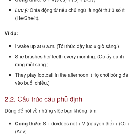
Lưu ý:
Chia động từ nếu chủ ngữ là ngôi thứ 3 số ít
(He/She/It).
Ví dụ:
I wake up at 6 a.m. (Tôi thức dậy lúc 6 giờ sáng.)
She brushes her teeth every morning. (Cô ấy đánh
răng mỗi sáng.)
They play football in the afternoon. (Họ chơi bóng đá
vào buổi chiều.)
2.2. Cấu trúc câu phủ định
Dùng để nói về những việc bạn không làm.
Công thức:
S + do/does not + V (nguyên thể) + (O) +
(Adv)