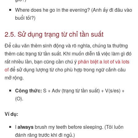
Where does he go in the evening? (Anh ấy đi đâu vào
buổi tối?)
2.5. Sử dụng trạng từ chỉ tần suất
Để câu văn thêm sinh động và rõ nghĩa, chúng ta thường
thêm các trạng từ tần suất. Khi muốn diễn tả việc làm gì đó
rất nhiều lần, bạn cũng cần chú ý
phân biệt a lot of và lots
of
để sử dụng lượng từ cho phù hợp trong ngữ cảnh câu
mở rộng.
Công thức:
S + Adv (trạng từ tần suất) + V(s/es) +
(O).
Ví dụ:
I
always
brush my teeth before sleeping. (Tôi luôn
đánh răng trước khi đi ngủ.)