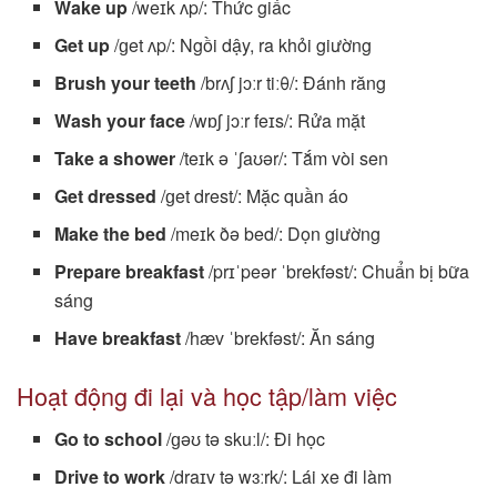
Wake up
/weɪk ʌp/: Thức giấc
Get up
/ɡet ʌp/: Ngồi dậy, ra khỏi giường
Brush your teeth
/brʌʃ jɔːr tiːθ/: Đánh răng
Wash your face
/wɒʃ jɔːr feɪs/: Rửa mặt
Take a shower
/teɪk ə ˈʃaʊər/: Tắm vòi sen
Get dressed
/ɡet drest/: Mặc quần áo
Make the bed
/meɪk ðə bed/: Dọn giường
Prepare breakfast
/prɪˈpeər ˈbrekfəst/: Chuẩn bị bữa
sáng
Have breakfast
/hæv ˈbrekfəst/: Ăn sáng
Hoạt động đi lại và học tập/làm việc
Go to school
/ɡəʊ tə skuːl/: Đi học
Drive to work
/draɪv tə wɜːrk/: Lái xe đi làm