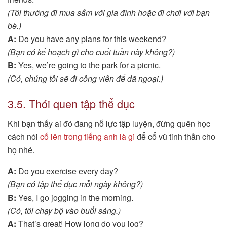
(Tôi thường đi mua sắm với gia đình hoặc đi chơi với bạn
bè.)
A:
Do you have any plans for this weekend?
(Bạn có kế hoạch gì cho cuối tuần này không?)
B:
Yes, we’re going to the park for a picnic.
(Có, chúng tôi sẽ đi công viên để dã ngoại.)
3.5. Thói quen tập thể dục
Khi bạn thấy ai đó đang nỗ lực tập luyện, đừng quên học
cách nói
cố lên trong tiếng anh là gì
để cổ vũ tinh thần cho
họ nhé.
A:
Do you exercise every day?
(Bạn có tập thể dục mỗi ngày không?)
B:
Yes, I go jogging in the morning.
(Có, tôi chạy bộ vào buổi sáng.)
A:
That’s great! How long do you jog?