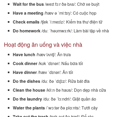
Wait for the bus
/weɪt fɔːr ðə bʌs/: Chờ xe buýt
Have a meeting
/hæv ə ˈmiːtɪŋ/: Có cuộc họp
Check emails
/tʃek ˈiːmeɪlz/: Kiểm tra thư điện tử
Do homework
/duː ˈhəʊmwɜːrk/: Làm bài tập về nhà
Hoạt động ăn uống và việc nhà
Have lunch
/hæv lʌntʃ/: Ăn trưa
Cook dinner
/kʊk ˈdɪnər/: Nấu bữa tối
Have dinner
/hæv ˈdɪnər/: Ăn tối
Do the dishes
/duː ðə ˈdɪʃɪz/: Rửa bát đĩa
Clean the house
/kliːn ðə haʊs/: Dọn dẹp nhà cửa
Do the laundry
/duː ðə ˈlɔːndri/: Giặt quần áo
Water the plants
/ˈwɔːtər ðə plɑːnts/: Tưới cây
Take out the trash
/teɪk aʊt ðə træʃ/: Đổ rác