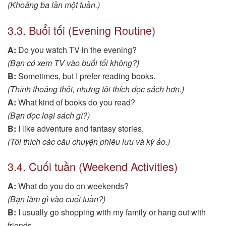
(Khoảng ba lần một tuần.)
3.3. Buổi tối (Evening Routine)
A:
Do you watch TV in the evening?
(Bạn có xem TV vào buổi tối không?)
B:
Sometimes, but I prefer reading books.
(Thỉnh thoảng thôi, nhưng tôi thích đọc sách hơn.)
A:
What kind of books do you read?
(Bạn đọc loại sách gì?)
B:
I like adventure and fantasy stories.
(Tôi thích các câu chuyện phiêu lưu và kỳ ảo.)
3.4. Cuối tuần (Weekend Activities)
A:
What do you do on weekends?
(Bạn làm gì vào cuối tuần?)
B:
I usually go shopping with my family or hang out with
friends.