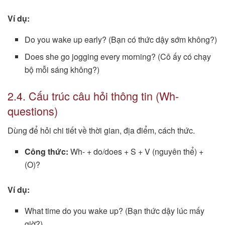
Ví dụ:
Do you wake up early? (Bạn có thức dậy sớm không?)
Does she go jogging every morning? (Cô ấy có chạy
bộ mỗi sáng không?)
2.4. Cấu trúc câu hỏi thông tin (Wh-
questions)
Dùng để hỏi chi tiết về thời gian, địa điểm, cách thức.
Công thức:
Wh- + do/does + S + V (nguyên thể) +
(O)?
Ví dụ:
What time do you wake up? (Bạn thức dậy lúc mấy
giờ?)