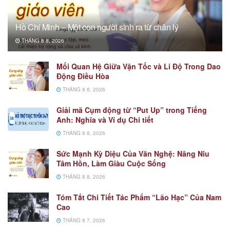
Hồ Chí Minh – Một con người sinh ra từ chân lý
THÁNG 8 8, 2026
Mối Quan Hệ Giữa Vận Tốc và Li Độ Trong Dao
Động Điều Hòa
THÁNG 8 8, 2026
Giải mã Cụm động từ “Put Up” trong Tiếng
Anh: Nghĩa và Ví dụ Chi tiết
THÁNG 8 8, 2026
Sức Mạnh Kỳ Diệu Của Văn Nghệ: Nâng Niu
Tâm Hồn, Làm Giàu Cuộc Sống
THÁNG 8 8, 2026
Tóm Tắt Chi Tiết Tác Phẩm “Lão Hạc” Của Nam
Cao
THÁNG 8 7, 2026