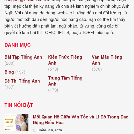
tập, mẹo cải thiện kỹ năng và chia sẻ kinh nghiệm chinh phục Anh
Ngữ. Với nội dung đa dạng, website hướng đến mọi đối tượng, từ
người mới bắt đầu đến người học nâng cao. Bạn có thể tìm thấy
bài viết hướng dẫn phát âm, ngữ pháp, từ vựng, cùng các bí
quyết để làm bài thi TOEIC, IELTS, hoặc TOEFL hiệu quả.
DANH MỤC
Bài Tập Tiếng Anh
Kiến Thức Tiếng
Văn Mẫu Tiếng
(208)
Anh
Anh
(573)
(578)
Blog
(197)
Trung Tâm Tiếng
Đề Thi Tiếng Anh
Anh
(167)
(179)
TIN NỔI BẬT
Mối Quan Hệ Giữa Vận Tốc và Li Độ Trong Dao
Động Điều Hòa
THÁNG 8 8, 2026