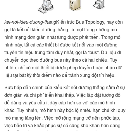
ket-noi-kieu-duong-thang
Kiến trúc Bus Topology, hay còn
gọi là kết nối kiểu đường thẳng, là một trong những mô
hình mạng đơn giản nhất từng được phát triển. Trong mô
hình này, tất cả các thiết bị được kết nối vào một đường
truyền tín hiệu trung tâm duy nhất, gọi là “bus”. Dữ liệu di
chuyển dọc theo đường bus này theo cả hai chiều. Tuy
nhiên, chỉ có một thiết bị được phép truyền hoặc nhận dữ
liệu tại bất kỳ thời điểm nào để tránh xung đột tín hiệu.
Sức hấp dẫn chính của kiểu kết nối đường thẳng nằm ở sự
đơn giản và chi phí triển khai thấp. Việc lắp đặt tương đối
dễ dàng và yêu cầu ít dây cáp hơn so với các mô hình
khác. Tuy nhiên, mô hình này bộc lộ nhiều hạn chế khi quy
mô mạng tăng lên. Việc mở rộng mạng trở nên phức tạp,
việc bảo trì và khắc phục sự cố cũng khó khăn hơn đáng