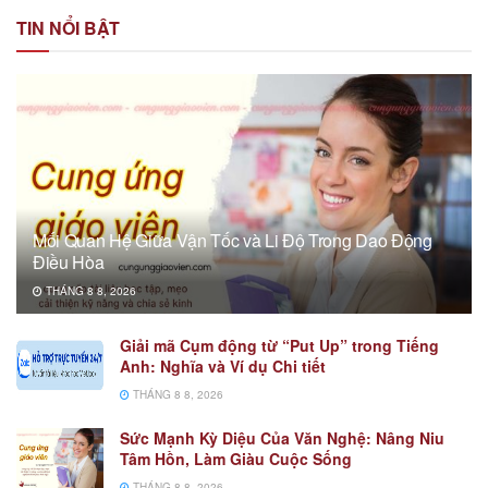
TIN NỔI BẬT
Mối Quan Hệ Giữa Vận Tốc và Li Độ Trong Dao Động
Điều Hòa
THÁNG 8 8, 2026
Giải mã Cụm động từ “Put Up” trong Tiếng
Anh: Nghĩa và Ví dụ Chi tiết
THÁNG 8 8, 2026
Sức Mạnh Kỳ Diệu Của Văn Nghệ: Nâng Niu
Tâm Hồn, Làm Giàu Cuộc Sống
THÁNG 8 8, 2026