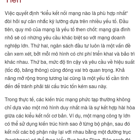
Việc quyết định “kiểu kết nối mạng nào là phù hợp nhất”
đòi hỏi sự cân nhắc kỹ lưỡng dựa trên nhiều yếu tố. Đầu
tiên, quy mô của mạng là yếu tố then chốt: mạng gia đình
nhỏ sẽ có những yêu cầu khác biệt so với mạng doanh
nghiệp lớn. Thứ hai, ngân sách đầu tư luôn là một vấn đề
cần xem xét, bởi mỗi mô hình có chi phí triển khai và bảo trì
khác nhau. Thứ ba, mức độ tin cậy và yêu cầu về hiệu suất
(tốc độ, băng thông) cũng đóng vai trò quan trọng. Khả
năng mở rộng trong tương lai cũng là một yếu tố cần tính
đến để tránh phải tái cấu trúc tốn kém sau này.
Trong thực tế, các kiến trúc mạng phức tạp thường không
chỉ dựa vào một mô hình duy nhất mà là sự kết hợp hài hòa
giữa các kiểu kết nối cơ bản. Ví dụ, một mạng công ty lớn
có thể sử dụng kiến trúc hình sao ở từng bộ phận, sau đó
kết nối các bộ phận này lại với nhau bằng một đường trục
(backbone) có thể theo kiểu Bus hoặc Ring. Bên cạnh đó,