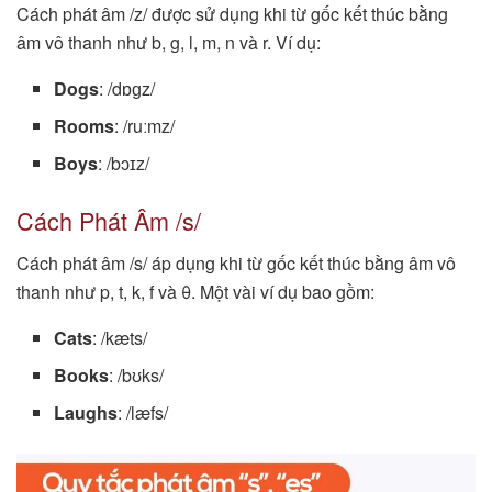
Cách phát âm /z/ được sử dụng khi từ gốc kết thúc bằng
âm vô thanh như b, g, l, m, n và r. Ví dụ:
Dogs
: /dɒɡz/
Rooms
: /ruːmz/
Boys
: /bɔɪz/
Cách Phát Âm /s/
Cách phát âm /s/ áp dụng khi từ gốc kết thúc bằng âm vô
thanh như p, t, k, f và θ. Một vài ví dụ bao gồm:
Cats
: /kæts/
Books
: /bʊks/
Laughs
: /læfs/