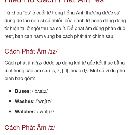
Từ khóa “es” ở cuối từ trong tiếng Anh thường được sử
dụng để tạo nên sĩ số nhiều của danh từ hoặc dạng động
từ hiện tại ở ngôi thứ ba số ít. Để phát âm đúng phần đuôi
“es”, bạn cần nắm vững ba cách phát âm chính sau:
Cách Phát Âm /ɪz/
Cách phát âm /ɪz/ được áp dụng khi từ gốc kết thúc bằng
một trong các âm sau: s, z, ʃ, tʃ, hoặc dʒ. Một số ví dụ phổ
biến bao gồm:
Buses
: /ˈbʌsɪz/
Washes
: /ˈwɒʃɪz/
Watches
: /ˈwɒtʃɪz/
Cách Phát Âm /z/