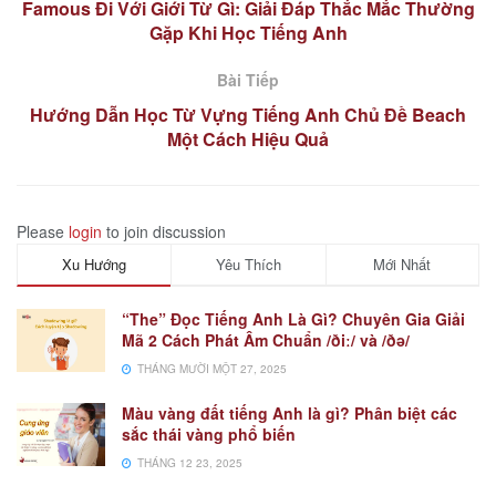
Famous Đi Với Giới Từ Gì: Giải Đáp Thắc Mắc Thường
Gặp Khi Học Tiếng Anh
Bài Tiếp
Hướng Dẫn Học Từ Vựng Tiếng Anh Chủ Đề Beach
Một Cách Hiệu Quả
Please
login
to join discussion
Xu Hướng
Yêu Thích
Mới Nhất
“The” Đọc Tiếng Anh Là Gì? Chuyên Gia Giải
Mã 2 Cách Phát Âm Chuẩn /ðiː/ và /ðə/
THÁNG MƯỜI MỘT 27, 2025
Màu vàng đất tiếng Anh là gì? Phân biệt các
sắc thái vàng phổ biến
THÁNG 12 23, 2025