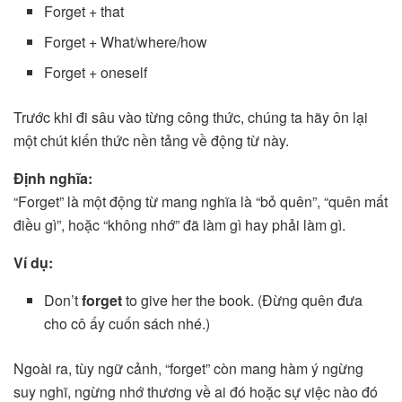
Forget + that
Forget + What/where/how
Forget + oneself
Trước khi đi sâu vào từng công thức, chúng ta hãy ôn lại
một chút kiến thức nền tảng về động từ này.
Định nghĩa:
“Forget” là một động từ mang nghĩa là “bỏ quên”, “quên mất
điều gì”, hoặc “không nhớ” đã làm gì hay phải làm gì.
Ví dụ:
Don’t
forget
to give her the book. (Đừng quên đưa
cho cô ấy cuốn sách nhé.)
Ngoài ra, tùy ngữ cảnh, “forget” còn mang hàm ý ngừng
suy nghĩ, ngừng nhớ thương về ai đó hoặc sự việc nào đó