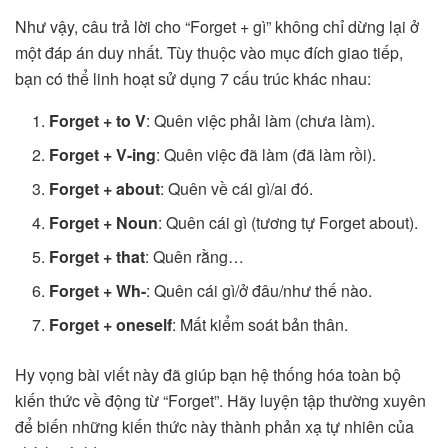
Như vậy, câu trả lời cho “Forget + gì” không chỉ dừng lại ở
một đáp án duy nhất. Tùy thuộc vào mục đích giao tiếp,
bạn có thể linh hoạt sử dụng 7 cấu trúc khác nhau:
Forget + to V
: Quên việc phải làm (chưa làm).
Forget + V-ing
: Quên việc đã làm (đã làm rồi).
Forget + about
: Quên về cái gì/ai đó.
Forget + Noun
: Quên cái gì (tương tự Forget about).
Forget + that
: Quên rằng…
Forget + Wh-
: Quên cái gì/ở đâu/như thế nào.
Forget + oneself
: Mất kiểm soát bản thân.
Hy vọng bài viết này đã giúp bạn hệ thống hóa toàn bộ
kiến thức về động từ “Forget”. Hãy luyện tập thường xuyên
để biến những kiến thức này thành phản xạ tự nhiên của