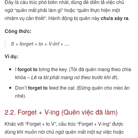
Đây là cấu trúc phổ biến nhất, dùng để diễn tả việc chủ
ngữ “quên mất phải làm gì” hoặc “quên thực hiện một
nhiệm vụ cần thiết”. Hành động bị quên này
chưa xảy ra
.
Công thức:
S + forget + to + V-inf + …
Ví dụ:
I
forgot to
bring the key. (Tôi đã quên mang theo chìa
khóa –
Lẽ ra tôi phải mang nó theo trước khi đi
).
Don’t
forget to
feed the cat. (Đừng quên cho mèo ăn
nhé).
2.2. Forget + V-ing (Quên việc đã làm)
Khác với “Forget + to V”, cấu trúc “Forget + V-ing” được
dùng khi muốn nói chủ ngữ quên mất một sự việc hoặc