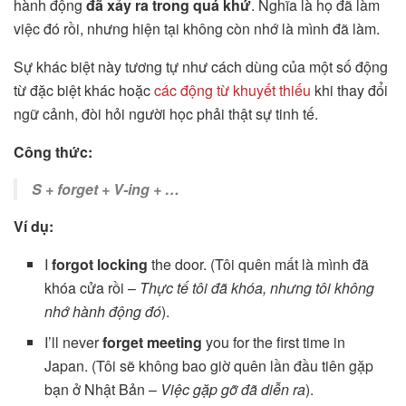
hành động
đã xảy ra trong quá khứ
. Nghĩa là họ đã làm
việc đó rồi, nhưng hiện tại không còn nhớ là mình đã làm.
Sự khác biệt này tương tự như cách dùng của một số động
từ đặc biệt khác hoặc
các động từ khuyết thiếu
khi thay đổi
ngữ cảnh, đòi hỏi người học phải thật sự tinh tế.
Công thức:
S + forget + V-ing + …
Ví dụ:
I
forgot locking
the door. (Tôi quên mất là mình đã
khóa cửa rồi –
Thực tế tôi đã khóa, nhưng tôi không
nhớ hành động đó
).
I’ll never
forget meeting
you for the first time in
Japan. (Tôi sẽ không bao giờ quên lần đầu tiên gặp
bạn ở Nhật Bản –
Việc gặp gỡ đã diễn ra
).