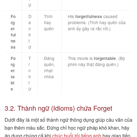
ừ
D
Tính
His
caused
Fo
forgetfulness
a
hay
problems. (Tính hay quên của
rg
n
quên
anh ấy gây ra rắc rối.)
et
h
ful
t
ne
ừ
ss
T
Đáng
This movie is
. (Bộ
Fo
forgettable
í
quên,
phim này thật đáng quên.)
rg
n
nhạt
et
h
nhòa
ta
t
bl
ừ
e
3.2. Thành ngữ (Idioms) chứa Forget
Dưới đây là một số thành ngữ thông dụng giúp câu văn của
bạn thêm màu sắc. Đừng chỉ học ngữ pháp khô khan, hãy
áp dụng chúng cả khi
chúc buổi tối tiếng anh
hay giao tiếp