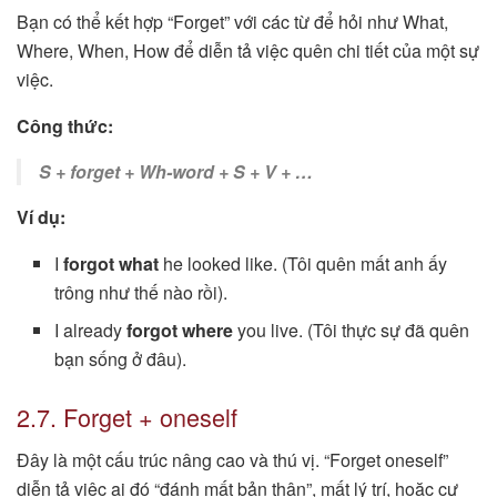
Bạn có thể kết hợp “Forget” với các từ để hỏi như What,
Where, When, How để diễn tả việc quên chi tiết của một sự
việc.
Công thức:
S + forget + Wh-word + S + V + …
Ví dụ:
I
forgot what
he looked like. (Tôi quên mất anh ấy
trông như thế nào rồi).
I already
forgot where
you live. (Tôi thực sự đã quên
bạn sống ở đâu).
2.7. Forget + oneself
Đây là một cấu trúc nâng cao và thú vị. “Forget oneself”
diễn tả việc ai đó “đánh mất bản thân”, mất lý trí, hoặc cư