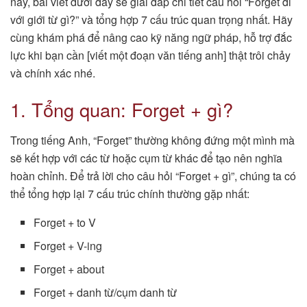
này, bài viết dưới đây sẽ giải đáp chi tiết câu hỏi “Forget đi
với giới từ gì?” và tổng hợp 7 cấu trúc quan trọng nhất. Hãy
cùng khám phá để nâng cao kỹ năng ngữ pháp, hỗ trợ đắc
lực khi bạn cần [viết một đoạn văn tiếng anh] thật trôi chảy
và chính xác nhé.
1. Tổng quan: Forget + gì?
Trong tiếng Anh, “Forget” thường không đứng một mình mà
sẽ kết hợp với các từ hoặc cụm từ khác để tạo nên nghĩa
hoàn chỉnh. Để trả lời cho câu hỏi “Forget + gì”, chúng ta có
thể tổng hợp lại 7 cấu trúc chính thường gặp nhất:
Forget + to V
Forget + V-ing
Forget + about
Forget + danh từ/cụm danh từ