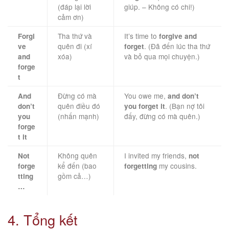
(đáp lại lời
giúp. – Không có chi!)
cảm ơn)
Tha thứ và
It’s time to
Forgi
forgive and
quên đi (xí
. (Đã đến lúc tha thứ
ve
forget
xóa)
và bỏ qua mọi chuyện.)
and
forge
t
Đừng có mà
You owe me,
And
and don’t
quên điều đó
. (Bạn nợ tôi
don’t
you forget it
(nhấn mạnh)
đấy, đừng có mà quên.)
you
forge
t it
Không quên
I invited my friends,
Not
not
kể đến (bao
my cousins.
forge
forgetting
gồm cả…)
tting
…
4. Tổng kết