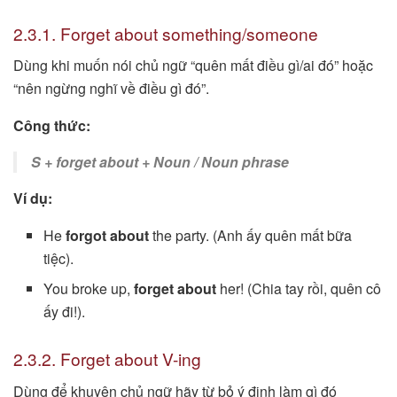
2.3.1. Forget about something/someone
Dùng khi muốn nói chủ ngữ “quên mất điều gì/ai đó” hoặc
“nên ngừng nghĩ về điều gì đó”.
Công thức:
S + forget about + Noun / Noun phrase
Ví dụ:
He
forgot about
the party. (Anh ấy quên mất bữa
tiệc).
You broke up,
forget about
her! (Chia tay rồi, quên cô
ấy đi!).
2.3.2. Forget about V-ing
Dùng để khuyên chủ ngữ hãy từ bỏ ý định làm gì đó