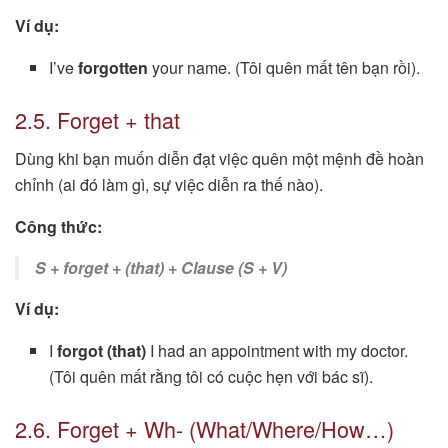
Ví dụ:
I’ve
forgotten
your name. (Tôi quên mất tên bạn rồi).
2.5. Forget + that
Dùng khi bạn muốn diễn đạt việc quên một mệnh đề hoàn
chỉnh (ai đó làm gì, sự việc diễn ra thế nào).
Công thức:
S + forget + (that) + Clause (S + V)
Ví dụ:
I
forgot (that)
I had an appointment with my doctor.
(Tôi quên mất rằng tôi có cuộc hẹn với bác sĩ).
2.6. Forget + Wh- (What/Where/How…)