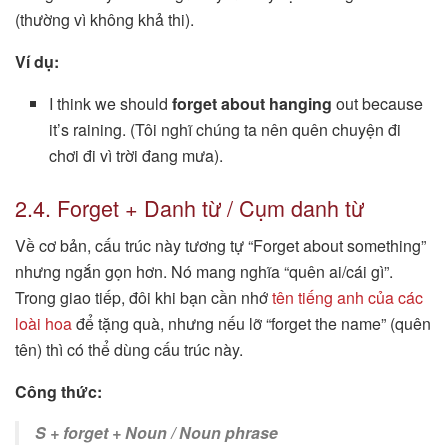
(thường vì không khả thi).
Ví dụ:
I think we should
forget about hanging
out because
it’s raining. (Tôi nghĩ chúng ta nên quên chuyện đi
chơi đi vì trời đang mưa).
2.4. Forget + Danh từ / Cụm danh từ
Về cơ bản, cấu trúc này tương tự “Forget about something”
nhưng ngắn gọn hơn. Nó mang nghĩa “quên ai/cái gì”.
Trong giao tiếp, đôi khi bạn cần nhớ
tên tiếng anh của các
loài hoa
để tặng quà, nhưng nếu lỡ “forget the name” (quên
tên) thì có thể dùng cấu trúc này.
Công thức:
S + forget + Noun / Noun phrase