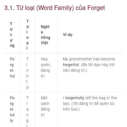
3.1. Từ loại (Word Family) của Forget
T
T
ừ
Nghĩ
ừ
l
a
v
Ví dụ
o
tiếng
ự
ạ
Việt
ng
i
T
Hay
My grandmother has become
Fo
í
quên,
. (Bà tôi dạo này trở
rg
forgetful
n
đãng
nên đãng trí.)
et
h
trí
ful
t
ừ
T
Một
I
left the bag in the
Fo
forgetfully
r
cách
taxi. (Tôi đãng trí để quên túi
rg
ạ
đãng
trên taxi.)
et
n
trí
ful
g
ly
t