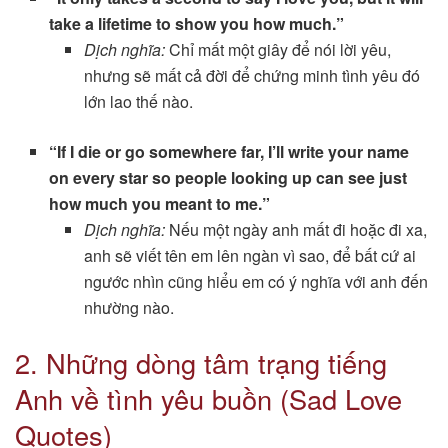
take a lifetime to show you how much.”
Dịch nghĩa:
Chỉ mất một giây để nói lời yêu,
nhưng sẽ mất cả đời để chứng minh tình yêu đó
lớn lao thế nào.
“If I die or go somewhere far, I’ll write your name
on every star so people looking up can see just
how much you meant to me.”
Dịch nghĩa:
Nếu một ngày anh mất đi hoặc đi xa,
anh sẽ viết tên em lên ngàn vì sao, để bất cứ ai
ngước nhìn cũng hiểu em có ý nghĩa với anh đến
nhường nào.
2. Những dòng tâm trạng tiếng
Anh về tình yêu buồn (Sad Love
Quotes)