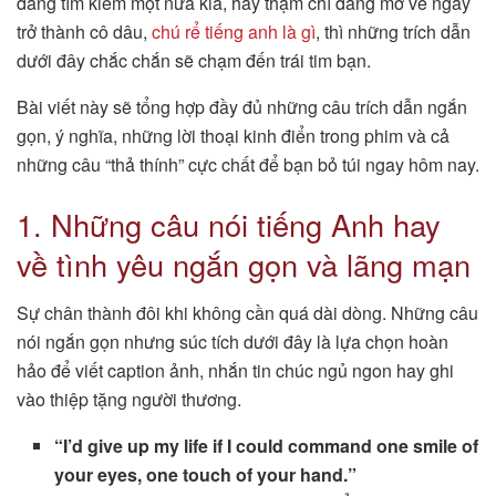
đang tìm kiếm một nửa kia, hay thậm chí đang mơ về ngày
trở thành cô dâu,
chú rể tiếng anh là gì
, thì những trích dẫn
dưới đây chắc chắn sẽ chạm đến trái tim bạn.
Bài viết này sẽ tổng hợp đầy đủ những câu trích dẫn ngắn
gọn, ý nghĩa, những lời thoại kinh điển trong phim và cả
những câu “thả thính” cực chất để bạn bỏ túi ngay hôm nay.
1. Những câu nói tiếng Anh hay
về tình yêu ngắn gọn và lãng mạn
Sự chân thành đôi khi không cần quá dài dòng. Những câu
nói ngắn gọn nhưng súc tích dưới đây là lựa chọn hoàn
hảo để viết caption ảnh, nhắn tin chúc ngủ ngon hay ghi
vào thiệp tặng người thương.
“I’d give up my life if I could command one smile of
your eyes, one touch of your hand.”