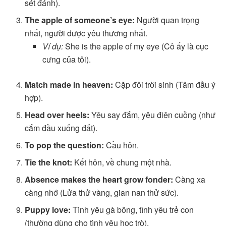
sét đánh).
The apple of someone’s eye:
Người quan trọng
nhất, người được yêu thương nhất.
Ví dụ:
She is the apple of my eye (Cô ấy là cục
cưng của tôi).
Match made in heaven:
Cặp đôi trời sinh (Tâm đầu ý
hợp).
Head over heels:
Yêu say đắm, yêu điên cuồng (như
cắm đầu xuống đất).
To pop the question:
Cầu hôn.
Tie the knot:
Kết hôn, về chung một nhà.
Absence makes the heart grow fonder:
Càng xa
càng nhớ (Lửa thử vàng, gian nan thử sức).
Puppy love:
Tình yêu gà bông, tình yêu trẻ con
(thường dùng cho tình yêu học trò).