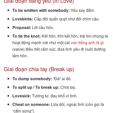
Giai đoạn đang yêu (In Love)
To be smitten with somebody:
Yêu say đắm.
Lovebirds:
Cặp đôi quấn quýt như đôi chim câu.
Proposal:
Lời cầu hôn.
To tie the knot:
Kết hôn. Khi kết hôn, trái tim chúng ta
hoạt động mạnh mẽ như một cái
van tiếng anh là gì
(valve) điều tiết cảm xúc, đưa tình yêu đi nuôi dưỡng
tâm hồn.
Giai đoạn chia tay (Break up)
To dump somebody:
“Đá” ai đó.
To split up / To break up:
Chia tay.
Lovesick:
Tương tư, đau khổ vì tình.
Cheat on someone:
Lừa dối, ngoại tình (còn gọi là
“cắm sừng”).