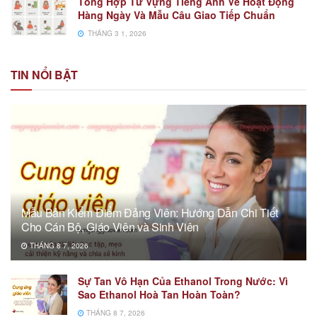
Tổng Hợp Từ Vựng Tiếng Anh Về Hoạt Động
Hàng Ngày Và Mẫu Câu Giao Tiếp Chuẩn
THÁNG 3 1, 2026
TIN NỔI BẬT
Mẫu Bản Kiểm Điểm Đảng Viên: Hướng Dẫn Chi Tiết
Cho Cán Bộ, Giáo Viên và Sinh Viên
THÁNG 8 7, 2026
Sự Tan Vô Hạn Của Ethanol Trong Nước: Vì
Sao Ethanol Hoà Tan Hoàn Toàn?
THÁNG 8 7, 2026