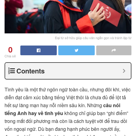
Đại từ sở hữu giúp câu văn ngắn gọn và tránh lặp từ
0
Chia sẻ
Contents
Tình yêu là một thứ ngôn ngữ toàn cầu, nhưng đôi khi, việc
diễn đạt cảm xúc bằng tiếng Việt thôi là chưa đủ để lột tả
hết sự lãng mạn hay nỗi niềm sâu kín. Những
câu nói
tiếng Anh hay về tình yêu
không chỉ giúp bạn “ghi điểm”
trong mắt đối phương mà còn là cách tuyệt vời để trau dồi
vốn ngoại ngữ. Dù bạn đang hạnh phúc bên người ấy,