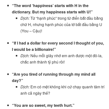
“The word ‘happiness’ starts with H in the
dictionary. But my happiness starts with U!”
Dịch:
Từ “hạnh phúc” trong từ điển bắt đầu bằng
chữ H, nhưng hạnh phúc của tớ bắt đầu bằng U
(You – Cậu)!
“If I had a dollar for every second I thought of you,
I would be a billionaire!”
Dịch:
Nếu mỗi giây nhớ em anh được một đô-la,
chắc anh thành tỷ phú rồi!
“Are you tired of running through my mind all
day?”
Dịch:
Em có mệt không khi cứ chạy quanh tâm trí
anh cả ngày thế?
“You are so sweet, my teeth hurt.”