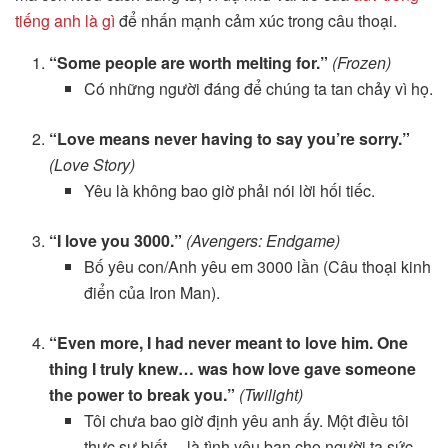
tiếng anh là gì
để nhấn mạnh cảm xúc trong câu thoại.
“Some people are worth melting for.”
(Frozen)
Có những người đáng để chúng ta tan chảy vì họ.
“Love means never having to say you’re sorry.”
(Love Story)
Yêu là không bao giờ phải nói lời hối tiếc.
“I love you 3000.”
(Avengers: Endgame)
Bố yêu con/Anh yêu em 3000 lần (Câu thoại kinh
điển của Iron Man).
“Even more, I had never meant to love him. One
thing I truly knew… was how love gave someone
the power to break you.”
(Twilight)
Tôi chưa bao giờ định yêu anh ấy. Một điều tôi
thực sự biết… là tình yêu ban cho người ta sức