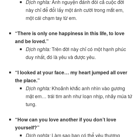
Dịch nghĩa:
Anh nguyện đánh đổi cả cuộc đời
này chỉ để đổi lấy một ánh cười trong mắt em,
một cái chạm tay từ em.
“There is only one happiness in this life, to love
and be loved.”
Dịch nghĩa:
Trên đời này chỉ có một hạnh phúc
duy nhất, đó là yêu và được yêu.
“I looked at your face… my heart jumped all over
the place.”
Dịch nghĩa:
Khoảnh khắc anh nhìn vào gương
mặt em… trái tim anh như loạn nhịp, nhảy múa tứ
tung.
“How can you love another if you don’t love
yourself?”
Dịch nghĩa:
Làm sao bạn có thể yêu thương