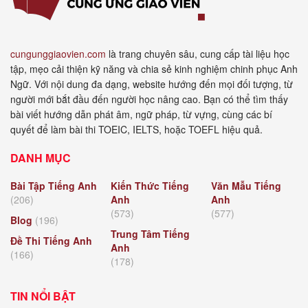
cungunggiaovien.com
là trang chuyên sâu, cung cấp tài liệu học
tập, mẹo cải thiện kỹ năng và chia sẻ kinh nghiệm chinh phục Anh
Ngữ. Với nội dung đa dạng, website hướng đến mọi đối tượng, từ
người mới bắt đầu đến người học nâng cao. Bạn có thể tìm thấy
bài viết hướng dẫn phát âm, ngữ pháp, từ vựng, cùng các bí
quyết để làm bài thi TOEIC, IELTS, hoặc TOEFL hiệu quả.
DANH MỤC
Bài Tập Tiếng Anh
Kiến Thức Tiếng
Văn Mẫu Tiếng
(206)
Anh
Anh
(573)
(577)
Blog
(196)
Trung Tâm Tiếng
Đề Thi Tiếng Anh
Anh
(166)
(178)
TIN NỔI BẬT