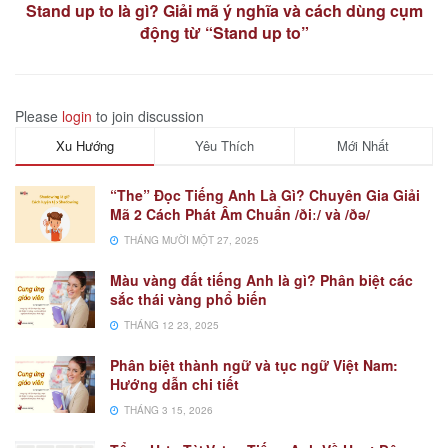
Stand up to là gì? Giải mã ý nghĩa và cách dùng cụm
động từ “Stand up to”
Please
login
to join discussion
Xu Hướng
Yêu Thích
Mới Nhất
“The” Đọc Tiếng Anh Là Gì? Chuyên Gia Giải
Mã 2 Cách Phát Âm Chuẩn /ðiː/ và /ðə/
THÁNG MƯỜI MỘT 27, 2025
Màu vàng đất tiếng Anh là gì? Phân biệt các
sắc thái vàng phổ biến
THÁNG 12 23, 2025
Phân biệt thành ngữ và tục ngữ Việt Nam:
Hướng dẫn chi tiết
THÁNG 3 15, 2026