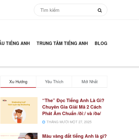
ẪU TIẾNG ANH
TRUNG TÂM TIẾNG ANH
BLOG
Xu Hướng
Yêu Thích
Mới Nhất
“The” Đọc Tiếng Anh Là Gì?
Chuyên Gia Giải Mã 2 Cách
Phát Âm Chuẩn /ðiː/ và /ðə/
THÁNG MƯỜI MỘT 27, 2025
Màu vàng đất tiếng Anh là gì?