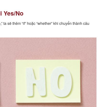
i Yes/No
,” ta sẽ thêm “if” hoặc “whether” khi chuyển thành câu