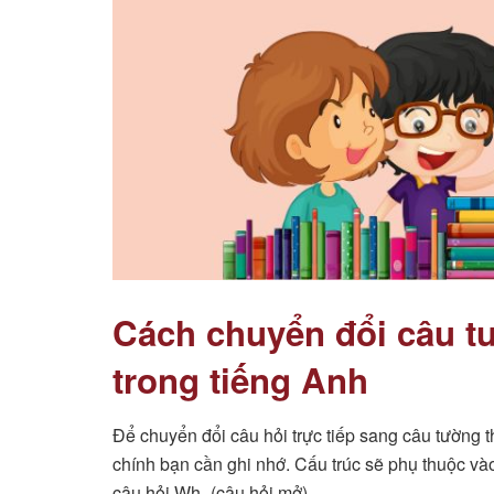
Cách chuyển đổi câu t
trong tiếng Anh
Để chuyển đổi câu hỏi trực tiếp sang câu tường t
chính bạn cần ghi nhớ. Cấu trúc sẽ phụ thuộc vào
câu hỏi Wh- (câu hỏi mở).