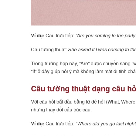
Ví dụ:
Câu trực tiếp:
“Are you coming to the party
Câu tường thuật:
She asked if I was coming to the
Trong trường hợp này, “Are” được chuyển sang “wa
“If” ở đây giúp nối ý mà không làm mất đi tính chấ
Câu tường thuật dạng câu hỏ
Với câu hỏi bắt đầu bằng từ để hỏi (What, Wher
nhưng thay đổi cấu trúc câu.
Ví dụ:
Câu trực tiếp:
“Where did you go last night