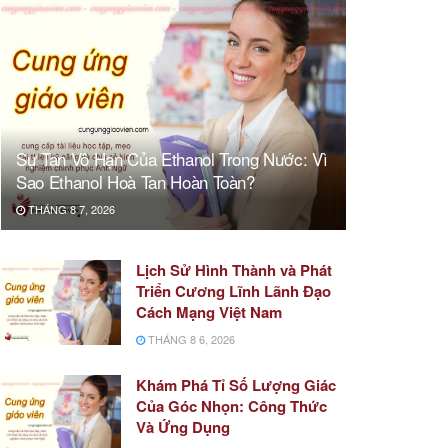
Sự Tan Vô Hạn Của Ethanol Trong Nước: Vì
Sao Ethanol Hoà Tan Hoàn Toàn?
THÁNG 8 7, 2026
Lịch Sử Hình Thành và Phát
Triển Cương Lĩnh Lãnh Đạo
Cách Mạng Việt Nam
THÁNG 8 6, 2026
Khám Phá Tỉ Số Lượng Giác
Của Góc Nhọn: Công Thức
Và Ứng Dụng