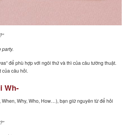
?”
 party.
s” để phù hợp với ngôi thứ và thì của câu tường thuật.
t của câu hỏi.
i Wh-
e, When, Why, Who, How…), bạn giữ nguyên từ để hỏi
?”