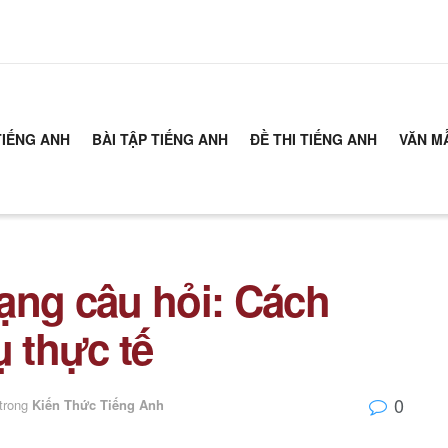
TIẾNG ANH
BÀI TẬP TIẾNG ANH
ĐỀ THI TIẾNG ANH
VĂN M
ạng câu hỏi: Cách
ụ thực tế
0
trong
Kiến Thức Tiếng Anh