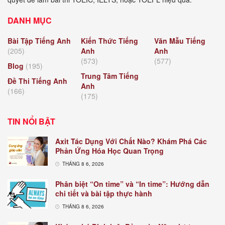
DANH MỤC
Bài Tập Tiếng Anh
Kiến Thức Tiếng
Văn Mẫu Tiếng
(205)
Anh
Anh
(573)
(577)
Blog
(195)
Trung Tâm Tiếng
Đề Thi Tiếng Anh
Anh
(166)
(175)
TIN NỔI BẬT
Axit Tác Dụng Với Chất Nào? Khám Phá Các
Phản Ứng Hóa Học Quan Trọng
THÁNG 8 6, 2026
Phân biệt “On time” và “In time”: Hướng dẫn
chi tiết và bài tập thực hành
THÁNG 8 6, 2026