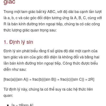
giác
Trong một tam giác bất kỳ ABC, với độ dài ba cạnh lần lượt
là a, b, c và các góc đối diện tương ứng là A, B, C, cùng với
R là bán kính đường tròn ngoại tiếp, chúng ta có các công
thức lượng giác quan trọng sau:
1. Định lý sin
Định lý sin phát biểu rằng tỉ số giữa độ dài một cạnh của
tam giác và sin của góc đối diện là không đổi và bằng hai
lần bán kính đường tròn ngoại tiếp. Công thức được biểu
diễn như sau:
[frac{a}{{sin A}} = frac{b}{{sin B}} = frac{c}{{sin C}} = 2R]
Từ định lý này, chúng ta có thể suy ra các hệ thức liên
quan:
[a = 2Rsin A]