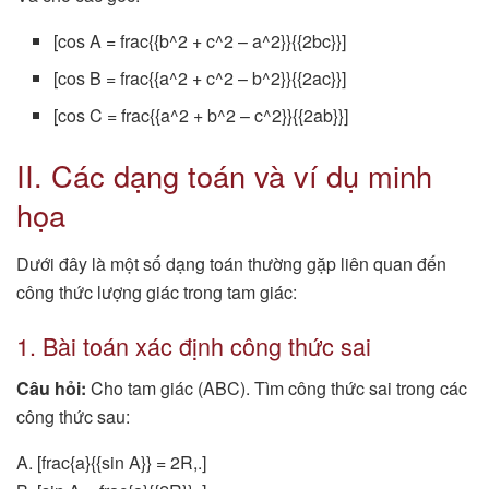
[cos A = frac{{b^2 + c^2 – a^2}}{{2bc}}]
[cos B = frac{{a^2 + c^2 – b^2}}{{2ac}}]
[cos C = frac{{a^2 + b^2 – c^2}}{{2ab}}]
II. Các dạng toán và ví dụ minh
họa
Dưới đây là một số dạng toán thường gặp liên quan đến
công thức lượng giác trong tam giác:
1. Bài toán xác định công thức sai
Câu hỏi:
Cho tam giác (ABC). Tìm công thức sai trong các
công thức sau:
A. [frac{a}{{sin A}} = 2R,.]