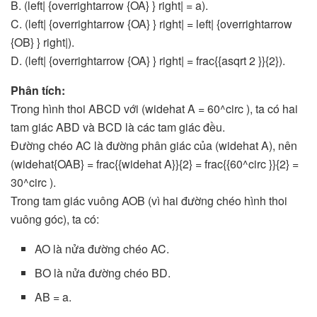
B. (left| {overrightarrow {OA} } right| = a).
C. (left| {overrightarrow {OA} } right| = left| {overrightarrow
{OB} } right|).
D. (left| {overrightarrow {OA} } right| = frac{{asqrt 2 }}{2}).
Phân tích:
Trong hình thoi ABCD với (widehat A = 60^circ ), ta có hai
tam giác ABD và BCD là các tam giác đều.
Đường chéo AC là đường phân giác của (widehat A), nên
(widehat{OAB} = frac{{widehat A}}{2} = frac{{60^circ }}{2} =
30^circ ).
Trong tam giác vuông AOB (vì hai đường chéo hình thoi
vuông góc), ta có:
AO là nửa đường chéo AC.
BO là nửa đường chéo BD.
AB = a.