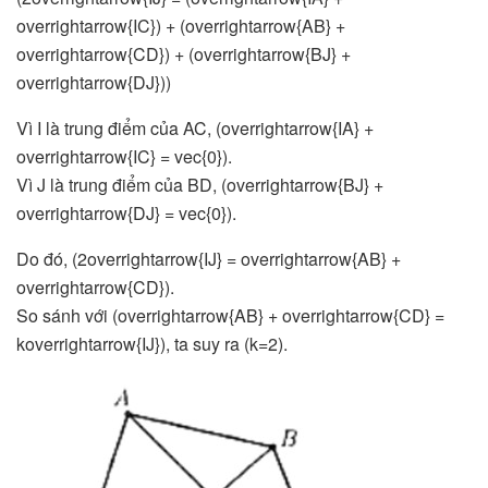
overrightarrow{IC}) + (overrightarrow{AB} +
overrightarrow{CD}) + (overrightarrow{BJ} +
overrightarrow{DJ}))
Vì I là trung điểm của AC, (overrightarrow{IA} +
overrightarrow{IC} = vec{0}).
Vì J là trung điểm của BD, (overrightarrow{BJ} +
overrightarrow{DJ} = vec{0}).
Do đó, (2overrightarrow{IJ} = overrightarrow{AB} +
overrightarrow{CD}).
So sánh với (overrightarrow{AB} + overrightarrow{CD} =
koverrightarrow{IJ}), ta suy ra (k=2).