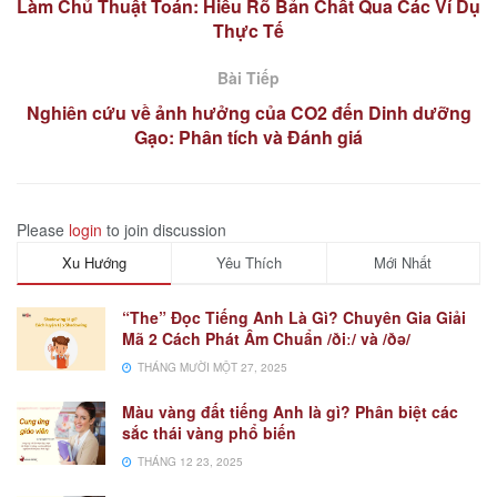
Làm Chủ Thuật Toán: Hiểu Rõ Bản Chất Qua Các Ví Dụ
Thực Tế
Bài Tiếp
Nghiên cứu về ảnh hưởng của CO2 đến Dinh dưỡng
Gạo: Phân tích và Đánh giá
Please
login
to join discussion
Xu Hướng
Yêu Thích
Mới Nhất
“The” Đọc Tiếng Anh Là Gì? Chuyên Gia Giải
Mã 2 Cách Phát Âm Chuẩn /ðiː/ và /ðə/
THÁNG MƯỜI MỘT 27, 2025
Màu vàng đất tiếng Anh là gì? Phân biệt các
sắc thái vàng phổ biến
THÁNG 12 23, 2025