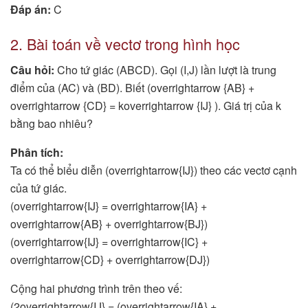
Đáp án:
C
2. Bài toán về vectơ trong hình học
Câu hỏi:
Cho tứ giác (ABCD). Gọi (I,J) lần lượt là trung
điểm của (AC) và (BD). Biết (overrightarrow {AB} +
overrightarrow {CD} = koverrightarrow {IJ} ). Giá trị của k
bằng bao nhiêu?
Phân tích:
Ta có thể biểu diễn (overrightarrow{IJ}) theo các vectơ cạnh
của tứ giác.
(overrightarrow{IJ} = overrightarrow{IA} +
overrightarrow{AB} + overrightarrow{BJ})
(overrightarrow{IJ} = overrightarrow{IC} +
overrightarrow{CD} + overrightarrow{DJ})
Cộng hai phương trình trên theo vế:
(2overrightarrow{IJ} = (overrightarrow{IA} +