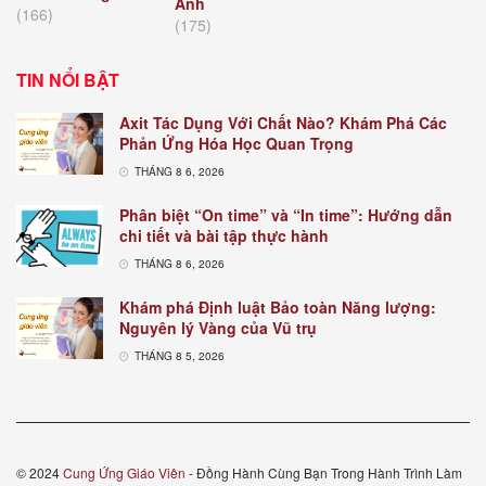
Anh
(166)
(175)
TIN NỔI BẬT
Axit Tác Dụng Với Chất Nào? Khám Phá Các
Phản Ứng Hóa Học Quan Trọng
THÁNG 8 6, 2026
Phân biệt “On time” và “In time”: Hướng dẫn
chi tiết và bài tập thực hành
THÁNG 8 6, 2026
Khám phá Định luật Bảo toàn Năng lượng:
Nguyên lý Vàng của Vũ trụ
THÁNG 8 5, 2026
© 2024
Cung Ứng Giáo Viên
- Đồng Hành Cùng Bạn Trong Hành Trình Làm