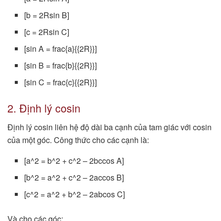
[b = 2Rsin B]
[c = 2Rsin C]
[sin A = frac{a}{{2R}}]
[sin B = frac{b}{{2R}}]
[sin C = frac{c}{{2R}}]
2. Định lý cosin
Định lý cosin liên hệ độ dài ba cạnh của tam giác với cosin
của một góc. Công thức cho các cạnh là:
[a^2 = b^2 + c^2 – 2bccos A]
[b^2 = a^2 + c^2 – 2accos B]
[c^2 = a^2 + b^2 – 2abcos C]
Và cho các góc: