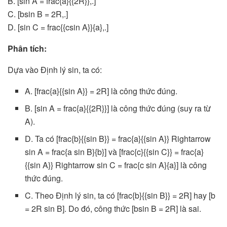
B. [sin A = frac{a}{{2R}},.]
C. [bsin B = 2R,.]
D. [sin C = frac{{csin A}}{a},.]
Phân tích:
Dựa vào Định lý sin, ta có:
A. [frac{a}{{sin A}} = 2R] là công thức đúng.
B. [sin A = frac{a}{{2R}}] là công thức đúng (suy ra từ
A).
D. Ta có [frac{b}{{sin B}} = frac{a}{{sin A}} Rightarrow
sin A = frac{a sin B}{b}] và [frac{c}{{sin C}} = frac{a}
{{sin A}} Rightarrow sin C = frac{c sin A}{a}] là công
thức đúng.
C. Theo Định lý sin, ta có [frac{b}{{sin B}} = 2R] hay [b
= 2R sin B]. Do đó, công thức [bsin B = 2R] là sai.