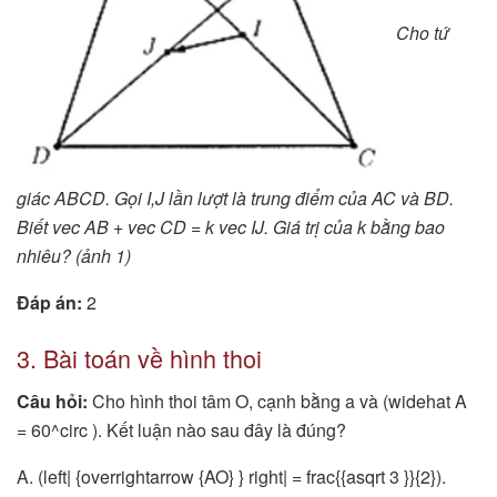
Cho tứ
giác ABCD. Gọi I,J lần lượt là trung điểm của AC và BD.
Biết vec AB + vec CD = k vec IJ. Giá trị của k bằng bao
nhiêu? (ảnh 1)
Đáp án:
2
3. Bài toán về hình thoi
Câu hỏi:
Cho hình thoi tâm O, cạnh bằng a và (widehat A
= 60^circ ). Kết luận nào sau đây là đúng?
A. (left| {overrightarrow {AO} } right| = frac{{asqrt 3 }}{2}).