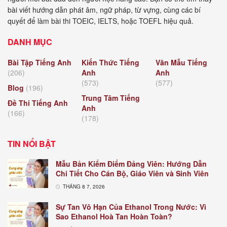
bài viết hướng dẫn phát âm, ngữ pháp, từ vựng, cùng các bí
quyết để làm bài thi TOEIC, IELTS, hoặc TOEFL hiệu quả.
DANH MỤC
Bài Tập Tiếng Anh
Kiến Thức Tiếng
Văn Mẫu Tiếng
(206)
Anh
Anh
(573)
(577)
Blog
(196)
Trung Tâm Tiếng
Đề Thi Tiếng Anh
Anh
(166)
(178)
TIN NỔI BẬT
Mẫu Bản Kiểm Điểm Đảng Viên: Hướng Dẫn
Chi Tiết Cho Cán Bộ, Giáo Viên và Sinh Viên
THÁNG 8 7, 2026
Sự Tan Vô Hạn Của Ethanol Trong Nước: Vì
Sao Ethanol Hoà Tan Hoàn Toàn?