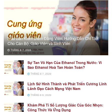
Mẫu Bản Kiểm Điểm Đảng Viên: Hướng Dẫn Chi Tiết
Cho Cán Bộ, Giáo Viên và Sinh Viên
THÁNG 8 7, 2026
Sự Tan Vô Hạn Của Ethanol Trong Nước: Vì
Sao Ethanol Hoà Tan Hoàn Toàn?
THÁNG 8 7, 2026
Lịch Sử Hình Thành và Phát Triển Cương Lĩnh
Lãnh Đạo Cách Mạng Việt Nam
THÁNG 8 6, 2026
Khám Phá Tỉ Số Lượng Giác Của Góc Nhọn:
Công Thức Và Ứng Dụng