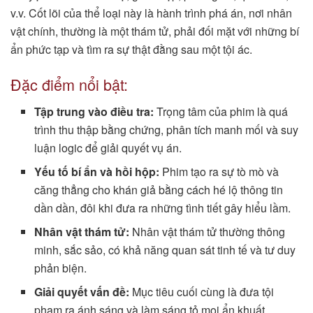
v.v. Cốt lõi của thể loại này là hành trình phá án, nơi nhân
vật chính, thường là một thám tử, phải đối mặt với những bí
ẩn phức tạp và tìm ra sự thật đằng sau một tội ác.
Đặc điểm nổi bật:
Tập trung vào điều tra:
Trọng tâm của phim là quá
trình thu thập bằng chứng, phân tích manh mối và suy
luận logic để giải quyết vụ án.
Yếu tố bí ẩn và hồi hộp:
Phim tạo ra sự tò mò và
căng thẳng cho khán giả bằng cách hé lộ thông tin
dần dần, đôi khi đưa ra những tình tiết gây hiểu lầm.
Nhân vật thám tử:
Nhân vật thám tử thường thông
minh, sắc sảo, có khả năng quan sát tinh tế và tư duy
phản biện.
Giải quyết vấn đề:
Mục tiêu cuối cùng là đưa tội
phạm ra ánh sáng và làm sáng tỏ mọi ẩn khuất.