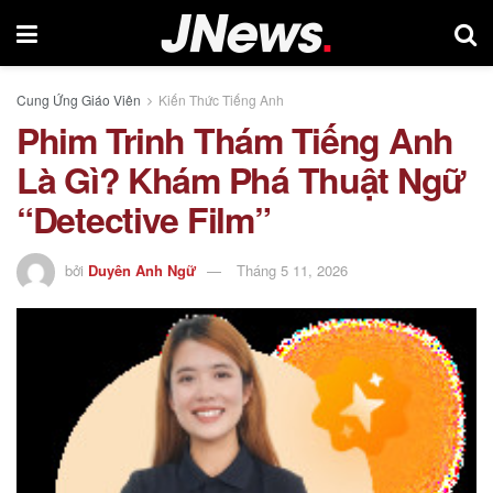
Cung Ứng Giáo Viên
Kiến Thức Tiếng Anh
Phim Trinh Thám Tiếng Anh
Là Gì? Khám Phá Thuật Ngữ
“Detective Film”
bởi
Duyên Anh Ngữ
Tháng 5 11, 2026