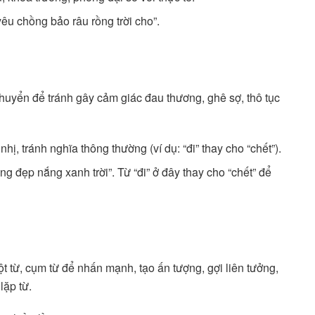
êu chồng bảo râu rồng trời cho”.
 chuyển để tránh gây cảm giác đau thương, ghê sợ, thô tục
hị, tránh nghĩa thông thường (ví dụ: “đi” thay cho “chết”).
ng đẹp nắng xanh trời”. Từ “đi” ở đây thay cho “chết” để
ột từ, cụm từ để nhấn mạnh, tạo ấn tượng, gợi liên tưởng,
lặp từ.