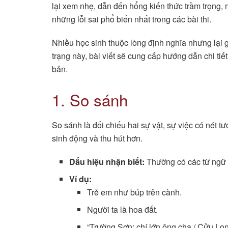
lại xem nhẹ, dẫn đến hổng kiến thức trầm trọng, 
những lỗi sai phổ biến nhất trong các bài thi.
Nhiều học sinh thuộc lòng định nghĩa nhưng lại 
trạng này, bài viết sẽ cung cấp hướng dẫn chi ti
bản.
1. So sánh
So sánh là đối chiếu hai sự vật, sự việc có nét 
sinh động và thu hút hơn.
Dấu hiệu nhận biết:
Thường có các từ ngữ s
Ví dụ:
Trẻ em như búp trên cành.
Người ta là hoa đất.
“Trường Sơn: chí lớn ông cha / Cửu Lon