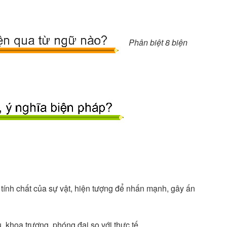
Phân biệt 8 biện
tính chất của sự vật, hiện tượng để nhấn mạnh, gây ấn
 khoa trương, phóng đại so với thực tế.