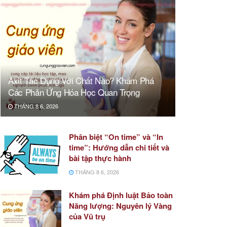
Axit Tác Dụng Với Chất Nào? Khám Phá
Các Phản Ứng Hóa Học Quan Trọng
THÁNG 8 6, 2026
Phân biệt “On time” và “In
time”: Hướng dẫn chi tiết và
bài tập thực hành
THÁNG 8 6, 2026
Khám phá Định luật Bảo toàn
Năng lượng: Nguyên lý Vàng
của Vũ trụ