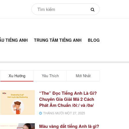
ẪU TIẾNG ANH
TRUNG TÂM TIẾNG ANH
BLOG
Xu Hướng
Yêu Thích
Mới Nhất
“The” Đọc Tiếng Anh Là Gì?
Chuyên Gia Giải Mã 2 Cách
Phát Âm Chuẩn /ðiː/ và /ðə/
THÁNG MƯỜI MỘT 27, 2025
Màu vàng đất tiếng Anh là gì?