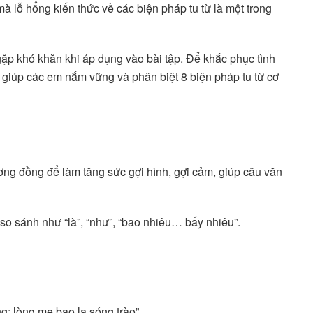
mà lỗ hổng kiến thức về các biện pháp tu từ là một trong
gặp khó khăn khi áp dụng vào bài tập. Để khắc phục tình
ết giúp các em nắm vững và phân biệt 8 biện pháp tu từ cơ
tương đồng để làm tăng sức gợi hình, gợi cảm, giúp câu văn
o sánh như “là”, “như”, “bao nhiêu… bấy nhiêu”.
g: lòng mẹ bao la sóng trào”.