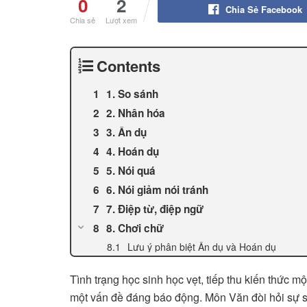
0
2
Chia Sẻ Facebook
Chia sẻ
Lượt xem
Contents
1. So sánh
2. Nhân hóa
3. Ẩn dụ
4. Hoán dụ
5. Nói quá
6. Nói giảm nói tránh
7. Điệp từ, điệp ngữ
8. Chơi chữ
Lưu ý phân biệt Ẩn dụ và Hoán dụ
Tình trạng học sinh học vẹt, tiếp thu kiến thức m
một vấn đề đáng báo động. Môn Văn đòi hỏi sự s