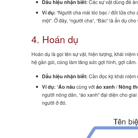
Dấu hiệu nhận biết:
Các sự vật dùng để ẩn
Ví dụ:
“Người cha mái tóc bạc / đốt lửa cho 
một”. Ở đây, “người cha”, “Bác” là ẩn dụ cho
4. Hoán dụ
Hoán dụ là gọi tên sự vật, hiện tượng, khái niệm
hệ gần gũi, cũng làm tăng sức gợi hình, gợi cảm.
Dấu hiệu nhận biết:
Cần đọc kỹ khái niệm đ
Ví dụ:
“
Áo nâu
cùng với
áo xanh
/
Nông t
người nông dân, “áo xanh” đại diện cho giai
người ở đó.