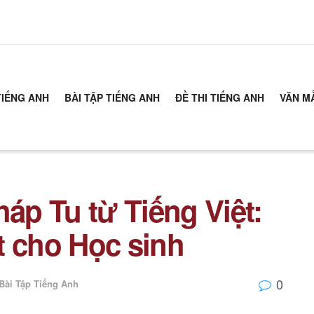
TIẾNG ANH
BÀI TẬP TIẾNG ANH
ĐỀ THI TIẾNG ANH
VĂN M
háp Tu từ Tiếng Việt:
t cho Học sinh
0
Bài Tập Tiếng Anh