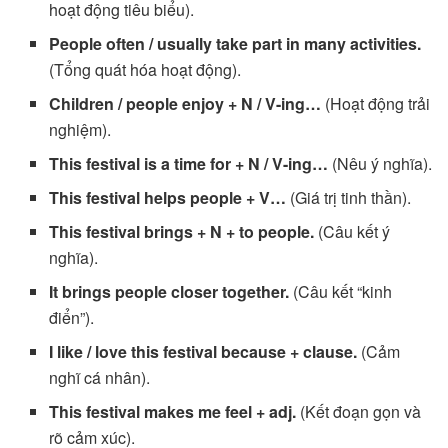
hoạt động tiêu biểu).
People often / usually take part in many activities.
(Tổng quát hóa hoạt động).
Children / people enjoy + N / V-ing…
(Hoạt động trải
nghiệm).
This festival is a time for + N / V-ing…
(Nêu ý nghĩa).
This festival helps people + V…
(Giá trị tinh thần).
This festival brings + N + to people.
(Câu kết ý
nghĩa).
It brings people closer together.
(Câu kết “kinh
điển”).
I like / love this festival because + clause.
(Cảm
nghĩ cá nhân).
This festival makes me feel + adj.
(Kết đoạn gọn và
rõ cảm xúc).