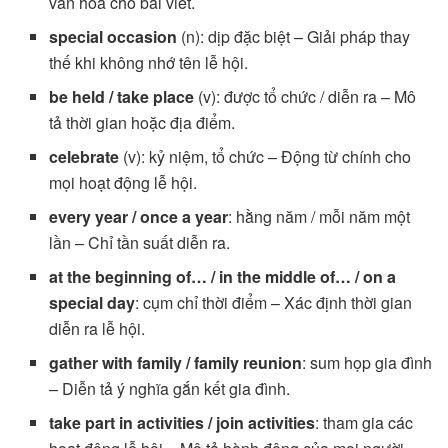
văn hóa cho bài viết.
special occasion
(n): dịp đặc biệt – Giải pháp thay
thế khi không nhớ tên lễ hội.
be held / take place
(v): được tổ chức / diễn ra – Mô
tả thời gian hoặc địa điểm.
celebrate
(v): kỷ niệm, tổ chức – Động từ chính cho
mọi hoạt động lễ hội.
every year / once a year
: hằng năm / mỗi năm một
lần – Chỉ tần suất diễn ra.
at the beginning of… / in the middle of… / on a
special day
: cụm chỉ thời điểm – Xác định thời gian
diễn ra lễ hội.
gather with family / family reunion
: sum họp gia đình
– Diễn tả ý nghĩa gắn kết gia đình.
take part in activities / join activities
: tham gia các