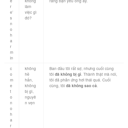
e
không
rằng bạn yêu ông ấy.
r
làm
e’
việc gì
s
đó?
n
o
h
a
r
m
in
c
không
Ban đầu tôi rất sợ, nhưng cuối cùng
o
hề
tôi
. Thành thật mà nói,
đã không bị gì
m
hấn,
tôi đã phản ứng hơi thái quá. Cuối
e
không
cùng, tôi
.
đã không sao cả
t
bị gì,
o
nguyê
n
n vẹn
o
h
a
r