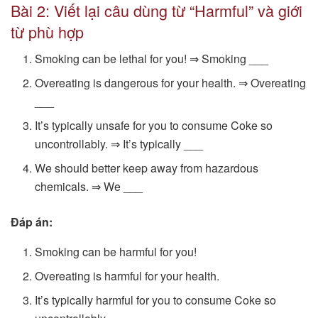
Bài 2: Viết lại câu dùng từ “Harmful” và giới
từ phù hợp
Smoking can be lethal for you! ⇒ Smoking ___
Overeating is dangerous for your health. ⇒ Overeating
___
It’s typically unsafe for you to consume Coke so
uncontrollably. ⇒ It’s typically ___
We should better keep away from hazardous
chemicals. ⇒ We ___
Đáp án:
Smoking can be harmful for you!
Overeating is harmful for your health.
It’s typically harmful for you to consume Coke so