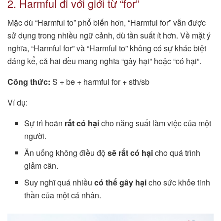
2. Harmful đi với giới từ “for”
Mặc dù “Harmful to” phổ biến hơn, “Harmful for” vẫn được
sử dụng trong nhiều ngữ cảnh, dù tần suất ít hơn. Về mặt ý
nghĩa, “Harmful for” và “Harmful to” không có sự khác biệt
đáng kể, cả hai đều mang nghĩa “gây hại” hoặc “có hại”.
Công thức:
S + be + harmful for + sth/sb
Ví dụ:
Sự trì hoãn
rất có hại
cho năng suất làm việc của một
người.
Ăn uống không điều độ
sẽ rất có hại
cho quá trình
giảm cân.
Suy nghĩ quá nhiều
có thể gây hại
cho sức khỏe tinh
thần của một cá nhân.