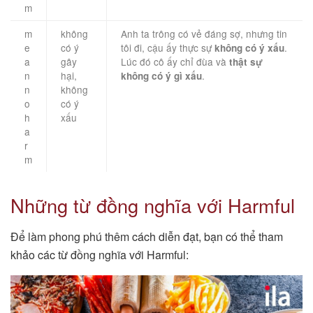
m
m
không
Anh ta trông có vẻ đáng sợ, nhưng tin
e
có ý
tôi đi, cậu ấy thực sự
.
không có ý xấu
a
gây
Lúc đó cô ấy chỉ đùa và
thật sự
n
hại,
.
không có ý gì xấu
n
không
o
có ý
h
xấu
a
r
m
Những từ đồng nghĩa với Harmful
Để làm phong phú thêm cách diễn đạt, bạn có thể tham
khảo các từ đồng nghĩa với Harmful: