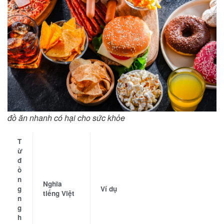
đồ ăn nhanh có hại cho sức khỏe
T
ừ
đ
ồ
n
Nghĩa
g
Ví dụ
tiếng Việt
n
g
h