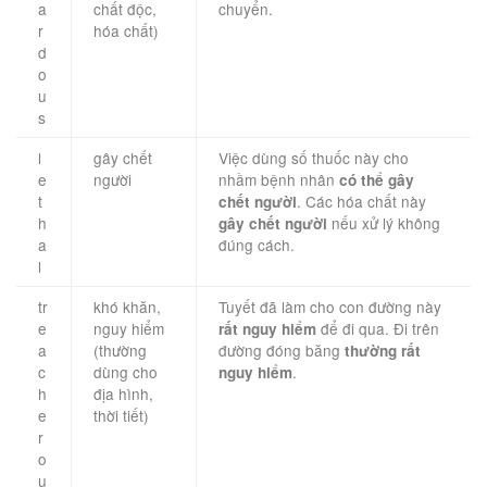
a
chất độc,
chuyển.
r
hóa chất)
d
o
u
s
l
gây chết
Việc dùng số thuốc này cho
e
người
nhầm bệnh nhân
có thể gây
t
. Các hóa chất này
chết người
h
nếu xử lý không
gây chết người
a
đúng cách.
l
tr
khó khăn,
Tuyết đã làm cho con đường này
e
nguy hiểm
để đi qua. Đi trên
rất nguy hiểm
a
(thường
đường đóng băng
thường rất
c
dùng cho
.
nguy hiểm
h
địa hình,
e
thời tiết)
r
o
u