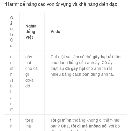
“Harm” để nâng cao vốn từ vựng và khả năng diễn đạt:
C
ấ
Nghĩa
u
tiếng
Ví dụ
tr
Việt
ú
c
d
gây
Chỉ một sai lầm có thể
gây hại rất lớn
o
hại
cho danh tiếng của anh ấy. Cô ấy
st
cho cái
thực sự
cho anh ta rất
đã gây hại
h
gì
nhiều bằng cách bán đứng anh ta.
/s
đó/ai
b
đó
h
a
r
m
t
tội gì
thỉnh thoảng không đi thăm mẹ
Tội gì
h
mà
bạn? Chà,
với bố
tội gì mà không nói