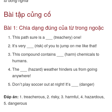
từ đồng nghĩa
Bài tập củng cố
Bài 1: Chia dạng đúng của từ trong ngoặc
This path sure is a ___ (treachery) one!
It’s very ___ (risk) of you to jump on me like that!
This compound contains ___ (harm) chemicals to
humans.
The ___ (hazard) weather hinders us from going
anywhere!
Don’t play soccer out at night! It’s ___ (danger)
Đáp án:
1. treacherous, 2. risky, 3. harmful, 4. hazardous,
5. dangerous