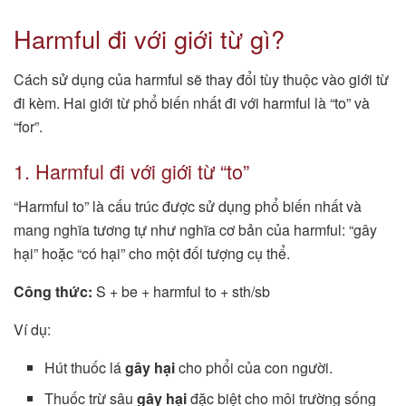
Harmful đi với giới từ gì?
Cách sử dụng của harmful sẽ thay đổi tùy thuộc vào giới từ
đi kèm. Hai giới từ phổ biến nhất đi với harmful là “to” và
“for”.
1. Harmful đi với giới từ “to”
“Harmful to” là cấu trúc được sử dụng phổ biến nhất và
mang nghĩa tương tự như nghĩa cơ bản của harmful: “gây
hại” hoặc “có hại” cho một đối tượng cụ thể.
Công thức:
S + be + harmful to + sth/sb
Ví dụ:
Hút thuốc lá
gây hại
cho phổi của con người.
Thuốc trừ sâu
gây hại
đặc biệt cho môi trường sống