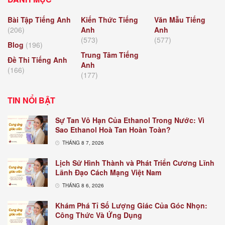
Bài Tập Tiếng Anh
Kiến Thức Tiếng
Văn Mẫu Tiếng
(206)
Anh
Anh
(573)
(577)
Blog
(196)
Trung Tâm Tiếng
Đề Thi Tiếng Anh
Anh
(166)
(177)
TIN NỔI BẬT
Sự Tan Vô Hạn Của Ethanol Trong Nước: Vì
Sao Ethanol Hoà Tan Hoàn Toàn?
THÁNG 8 7, 2026
Lịch Sử Hình Thành và Phát Triển Cương Lĩnh
Lãnh Đạo Cách Mạng Việt Nam
THÁNG 8 6, 2026
Khám Phá Tỉ Số Lượng Giác Của Góc Nhọn:
Công Thức Và Ứng Dụng