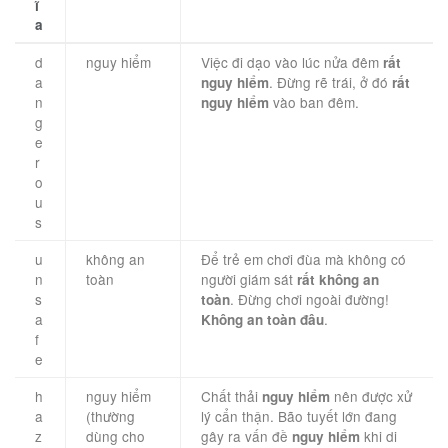
ĩ
a
d
nguy hiểm
Việc đi dạo vào lúc nửa đêm
rất
a
. Đừng rẽ trái, ở đó
nguy hiểm
rất
n
vào ban đêm.
nguy hiểm
g
e
r
o
u
s
u
không an
Để trẻ em chơi đùa mà không có
n
toàn
người giám sát
rất không an
s
. Đừng chơi ngoài đường!
toàn
a
.
Không an toàn đâu
f
e
h
nguy hiểm
Chất thải
nên được xử
nguy hiểm
a
(thường
lý cẩn thận. Bão tuyết lớn đang
z
dùng cho
gây ra vấn đề
khi di
nguy hiểm