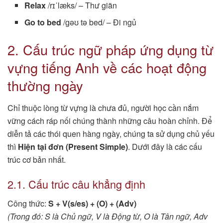
Relax
/rɪˈlæks/ – Thư giãn
Go to bed
/ɡəʊ tə bed/ – Đi ngủ
2. Cấu trúc ngữ pháp ứng dụng từ
vựng tiếng Anh về các hoạt động
thường ngày
Chỉ thuộc lòng từ vựng là chưa đủ, người học cần nắm
vững cách ráp nối chúng thành những câu hoàn chỉnh. Để
diễn tả các thói quen hàng ngày, chúng ta sử dụng chủ yếu
thì
Hiện tại đơn (Present Simple)
. Dưới đây là các cấu
trúc cơ bản nhất.
2.1. Cấu trúc câu khẳng định
Công thức:
S + V(s/es) + (O) + (Adv)
(Trong đó: S là Chủ ngữ, V là Động từ, O là Tân ngữ, Adv