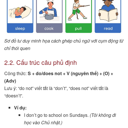
Sơ đồ tư duy minh họa cách ghép chủ ngữ với cụm động từ
chỉ thói quen
2.2. Cấu trúc câu phủ định
Công thức:
S + do/does not + V (nguyên thể) + (O) +
(Adv)
Lưu ý: “do not” viết tắt là “don’t”, “does not” viết tắt là
“doesn’t”.
Ví dụ:
I don’t go to school on Sundays.
(Tôi không đi
học vào Chủ nhật.)