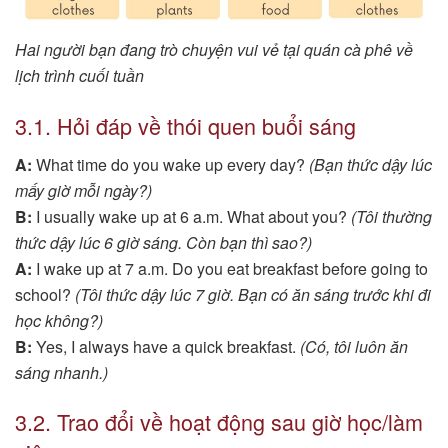
Hai người bạn đang trò chuyện vui vẻ tại quán cà phê về
lịch trình cuối tuần
3.1. Hỏi đáp về thói quen buổi sáng
A:
What time do you wake up every day?
(Bạn thức dậy lúc
mấy giờ mỗi ngày?)
B:
I usually wake up at 6 a.m. What about you?
(Tôi thường
thức dậy lúc 6 giờ sáng. Còn bạn thì sao?)
A:
I wake up at 7 a.m. Do you eat breakfast before going to
school?
(Tôi thức dậy lúc 7 giờ. Bạn có ăn sáng trước khi đi
học không?)
B:
Yes, I always have a quick breakfast.
(Có, tôi luôn ăn
sáng nhanh.)
3.2. Trao đổi về hoạt động sau giờ học/làm