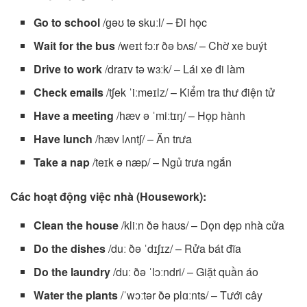
Go to school
/ɡəʊ tə skuːl/ – Đi học
Wait for the bus
/weɪt fɔːr ðə bʌs/ – Chờ xe buýt
Drive to work
/draɪv tə wɜːk/ – Lái xe đi làm
Check emails
/tʃek ˈiːmeɪlz/ – Kiểm tra thư điện tử
Have a meeting
/hæv ə ˈmiːtɪŋ/ – Họp hành
Have lunch
/hæv lʌntʃ/ – Ăn trưa
Take a nap
/teɪk ə næp/ – Ngủ trưa ngắn
Các hoạt động việc nhà (Housework):
Clean the house
/kliːn ðə haʊs/ – Dọn dẹp nhà cửa
Do the dishes
/duː ðə ˈdɪʃɪz/ – Rửa bát đĩa
Do the laundry
/duː ðə ˈlɔːndri/ – Giặt quần áo
Water the plants
/ˈwɔːtər ðə plɑːnts/ – Tưới cây