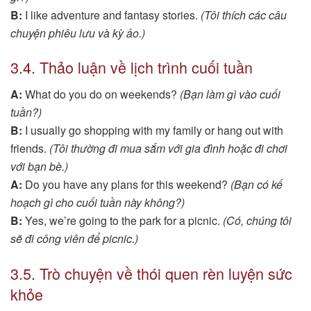
B:
I like adventure and fantasy stories.
(Tôi thích các câu
chuyện phiêu lưu và kỳ ảo.)
3.4. Thảo luận về lịch trình cuối tuần
A:
What do you do on weekends?
(Bạn làm gì vào cuối
tuần?)
B:
I usually go shopping with my family or hang out with
friends.
(Tôi thường đi mua sắm với gia đình hoặc đi chơi
với bạn bè.)
A:
Do you have any plans for this weekend?
(Bạn có kế
hoạch gì cho cuối tuần này không?)
B:
Yes, we’re going to the park for a picnic.
(Có, chúng tôi
sẽ đi công viên để picnic.)
3.5. Trò chuyện về thói quen rèn luyện sức
khỏe