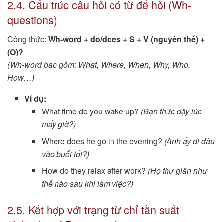
2.4. Cấu trúc câu hỏi có từ để hỏi (Wh-
questions)
Công thức:
Wh-word + do/does + S + V (nguyên thể) +
(O)?
(Wh-word bao gồm: What, Where, When, Why, Who,
How…)
Ví dụ:
What time do you wake up?
(Bạn thức dậy lúc
mấy giờ?)
Where does he go in the evening?
(Anh ấy đi đâu
vào buổi tối?)
How do they relax after work?
(Họ thư giãn như
thế nào sau khi làm việc?)
2.5. Kết hợp với trạng từ chỉ tần suất