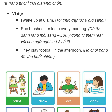
là Trạng từ chỉ thời gian/nơi chốn)
Ví dụ:
I wake up at 6 a.m.
(Tôi thức dậy lúc 6 giờ sáng.)
She brushes her teeth every morning.
(Cô ấy
đánh răng mỗi sáng – Lưu ý động từ thêm “es”
với chủ ngữ ngôi thứ 3 số ít).
They play football in the afternoon.
(Họ chơi bóng
đá vào buổi chiều.)