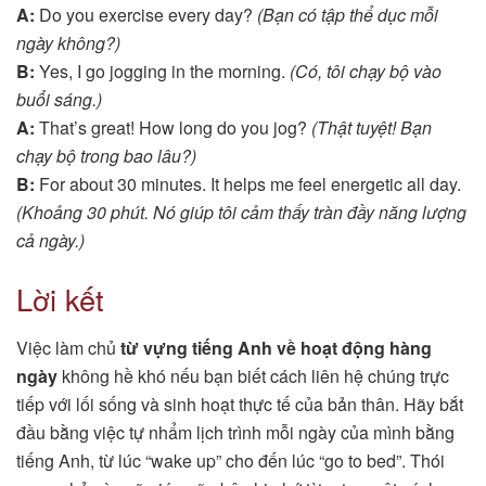
A:
Do you exercise every day?
(Bạn có tập thể dục mỗi
ngày không?)
B:
Yes, I go jogging in the morning.
(Có, tôi chạy bộ vào
buổi sáng.)
A:
That’s great! How long do you jog?
(Thật tuyệt! Bạn
chạy bộ trong bao lâu?)
B:
For about 30 minutes. It helps me feel energetic all day.
(Khoảng 30 phút. Nó giúp tôi cảm thấy tràn đầy năng lượng
cả ngày.)
Lời kết
Việc làm chủ
từ vựng tiếng Anh về hoạt động hàng
ngày
không hề khó nếu bạn biết cách liên hệ chúng trực
tiếp với lối sống và sinh hoạt thực tế của bản thân. Hãy bắt
đầu bằng việc tự nhẩm lịch trình mỗi ngày của mình bằng
tiếng Anh, từ lúc “wake up” cho đến lúc “go to bed”. Thói