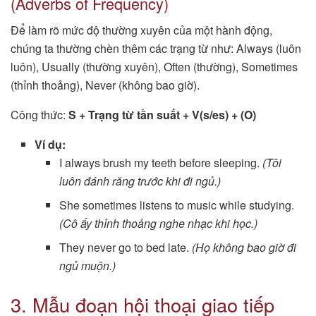
(Adverbs of Frequency)
Để làm rõ mức độ thường xuyên của một hành động,
chúng ta thường chèn thêm các trạng từ như: Always (luôn
luôn), Usually (thường xuyên), Often (thường), Sometimes
(thỉnh thoảng), Never (không bao giờ).
Công thức:
S + Trạng từ tần suất + V(s/es) + (O)
Ví dụ:
I always brush my teeth before sleeping.
(Tôi
luôn đánh răng trước khi đi ngủ.)
She sometimes listens to music while studying.
(Cô ấy thỉnh thoảng nghe nhạc khi học.)
They never go to bed late.
(Họ không bao giờ đi
ngủ muộn.)
3. Mẫu đoạn hội thoại giao tiếp