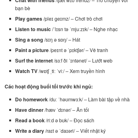
Chat with friends
/tʃæt wɪð frendz/ – Trò chuyện với
bạn bè
Play games
/pleɪ ɡeɪmz/ – Chơi trò chơi
Listen to music
/ˈlɪsn tə ˈmjuːzɪk/ – Nghe nhạc
Sing a song
/sɪŋ ə sɒŋ/ – Hát
Paint a picture
/peɪnt ə ˈpɪktʃər/ – Vẽ tranh
Surf the internet
/sɜːf ði ˈɪntənet/ – Lướt web
Watch TV
/wɒtʃ ˌtiː ˈviː/ – Xem truyền hình
Các hoạt động buổi tối trước khi ngủ:
Do homework
/duː ˈhəʊmwɜːk/ – Làm bài tập về nhà
Have dinner
/hæv ˈdɪnər/ – Ăn tối
Read a book
/riːd ə bʊk/ – Đọc sách
Write a diary
/raɪt ə ˈdaɪəri/ – Viết nhật ký