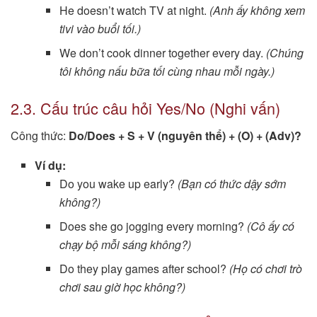
He doesn’t watch TV at night.
(Anh ấy không xem
tivi vào buổi tối.)
We don’t cook dinner together every day.
(Chúng
tôi không nấu bữa tối cùng nhau mỗi ngày.)
2.3. Cấu trúc câu hỏi Yes/No (Nghi vấn)
Công thức:
Do/Does + S + V (nguyên thể) + (O) + (Adv)?
Ví dụ:
Do you wake up early?
(Bạn có thức dậy sớm
không?)
Does she go jogging every morning?
(Cô ấy có
chạy bộ mỗi sáng không?)
Do they play games after school?
(Họ có chơi trò
chơi sau giờ học không?)