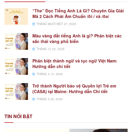
“The” Đọc Tiếng Anh Là Gì? Chuyên Gia Giải
Mã 2 Cách Phát Âm Chuẩn /ðiː/ và /ðə/
THÁNG MƯỜI MỘT 27, 2025
Màu vàng đất tiếng Anh là gì? Phân biệt các
sắc thái vàng phổ biến
THÁNG 12 23, 2025
Phân biệt thành ngữ và tục ngữ Việt Nam:
Hướng dẫn chi tiết
THÁNG 3 15, 2026
Trở thành Người bảo vệ Quyền lợi Trẻ em
(CASA) tại Maine: Hướng dẫn Chi tiết
THÁNG 3 28, 2026
TIN NỔI BẬT