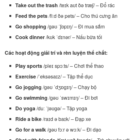
Take out the trash
/teɪk aʊt ðə træʃ/ – Đổ rác
Feed the pets
/fiːd ðə pets/ – Cho thú cưng ăn
Go shopping
/ɡəʊ ˈʃɒpɪŋ/ – Đi mua sắm
Cook dinner
/kʊk ˈdɪnər/ – Nấu bữa tối
Các hoạt động giải trí và rèn luyện thể chất:
Play sports
/pleɪ spɔːts/ – Chơi thể thao
Exercise
/ˈeksəsaɪz/ – Tập thể dục
Go jogging
/ɡəʊ ˈdʒɒɡɪŋ/ – Chạy bộ
Go swimming
/ɡəʊ ˈswɪmɪŋ/ – Đi bơi
Do yoga
/duː ˈjəʊɡə/ – Tập yoga
Ride a bike
/raɪd ə baɪk/ – Đạp xe
Go for a walk
/ɡəʊ fɔːr ə wɔːk/ – Đi dạo