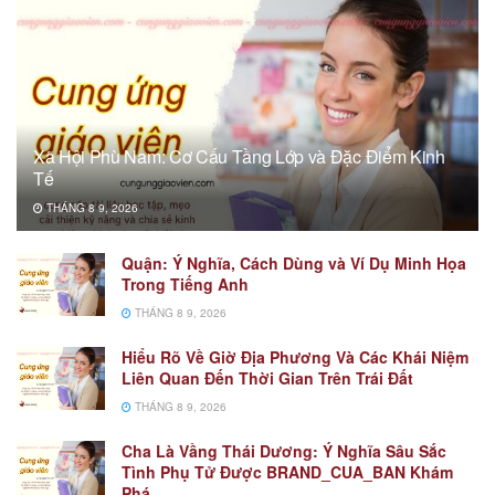
Xã Hội Phù Nam: Cơ Cấu Tầng Lớp và Đặc Điểm Kinh
Tế
THÁNG 8 9, 2026
Quận: Ý Nghĩa, Cách Dùng và Ví Dụ Minh Họa
Trong Tiếng Anh
THÁNG 8 9, 2026
Hiểu Rõ Về Giờ Địa Phương Và Các Khái Niệm
Liên Quan Đến Thời Gian Trên Trái Đất
THÁNG 8 9, 2026
Cha Là Vầng Thái Dương: Ý Nghĩa Sâu Sắc
Tình Phụ Tử Được BRAND_CUA_BAN Khám
Phá