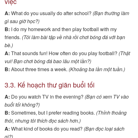
việc
A:
What do you usually do after school?
(Bạn thường làm
gì sau giờ học?)
B:
I do my homework and then play football with my
friends.
(Tôi làm bài tập về nhà rồi chơi bóng đá với bạn
bè.)
A:
That sounds fun! How often do you play football?
(Thật
vui! Bạn chơi bóng đá bao lâu một lần?)
B:
About three times a week.
(Khoảng ba lần một tuần.)
3.3. Kế hoạch thư giãn buổi tối
A:
Do you watch TV in the evening?
(Bạn có xem TV vào
buổi tối không?)
B:
Sometimes, but I prefer reading books.
(Thỉnh thoảng
thôi, nhưng tôi thích đọc sách hơn.)
A:
What kind of books do you read?
(Bạn đọc loại sách
gì?)