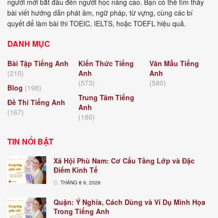
người mới bắt đầu đến người học nâng cao. Bạn có thể tìm thấy
bài viết hướng dẫn phát âm, ngữ pháp, từ vựng, cùng các bí
quyết để làm bài thi TOEIC, IELTS, hoặc TOEFL hiệu quả.
DANH MỤC
Bài Tập Tiếng Anh
Kiến Thức Tiếng
Văn Mẫu Tiếng
(210)
Anh
Anh
(573)
(580)
Blog
(198)
Trung Tâm Tiếng
Đề Thi Tiếng Anh
Anh
(167)
(180)
TIN NỔI BẬT
Xã Hội Phù Nam: Cơ Cấu Tầng Lớp và Đặc
Điểm Kinh Tế
THÁNG 8 9, 2026
Quận: Ý Nghĩa, Cách Dùng và Ví Dụ Minh Họa
Trong Tiếng Anh