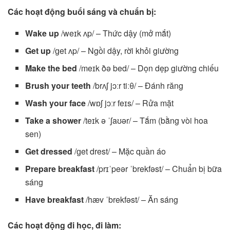
Các hoạt động buổi sáng và chuẩn bị:
Wake up
/weɪk ʌp/ – Thức dậy (mở mắt)
Get up
/ɡet ʌp/ – Ngồi dậy, rời khỏi giường
Make the bed
/meɪk ðə bed/ – Dọn dẹp giường chiếu
Brush your teeth
/brʌʃ jɔːr tiːθ/ – Đánh răng
Wash your face
/wɒʃ jɔːr feɪs/ – Rửa mặt
Take a shower
/teɪk ə ˈʃaʊər/ – Tắm (bằng vòi hoa
sen)
Get dressed
/ɡet drest/ – Mặc quần áo
Prepare breakfast
/prɪˈpeər ˈbrekfəst/ – Chuẩn bị bữa
sáng
Have breakfast
/hæv ˈbrekfəst/ – Ăn sáng
Các hoạt động đi học, đi làm: