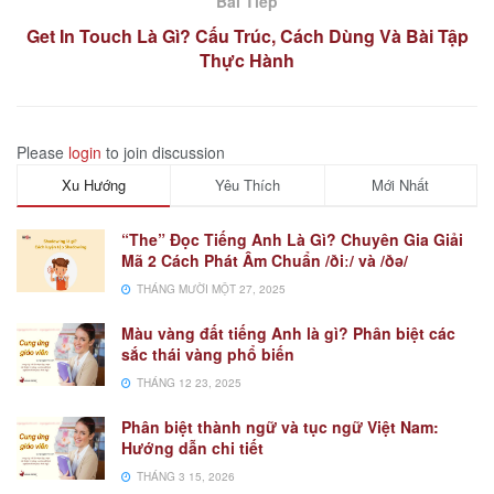
Bài Tiếp
Get In Touch Là Gì? Cấu Trúc, Cách Dùng Và Bài Tập
Thực Hành
Please
login
to join discussion
Xu Hướng
Yêu Thích
Mới Nhất
“The” Đọc Tiếng Anh Là Gì? Chuyên Gia Giải
Mã 2 Cách Phát Âm Chuẩn /ðiː/ và /ðə/
THÁNG MƯỜI MỘT 27, 2025
Màu vàng đất tiếng Anh là gì? Phân biệt các
sắc thái vàng phổ biến
THÁNG 12 23, 2025
Phân biệt thành ngữ và tục ngữ Việt Nam:
Hướng dẫn chi tiết
THÁNG 3 15, 2026