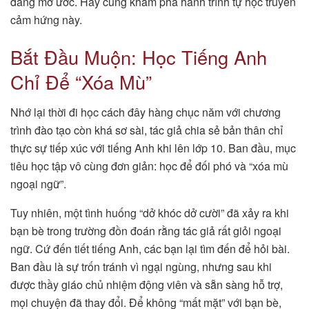
đáng mơ ước. Hãy cùng khám phá hành trình tự học truyền
cảm hứng này.
Bắt Đầu Muộn: Học Tiếng Anh
Chỉ Để “Xóa Mù”
Nhớ lại thời đi học cách đây hàng chục năm với chương
trình đào tạo còn khá sơ sài, tác giả chia sẻ bản thân chỉ
thực sự tiếp xúc với tiếng Anh khi lên lớp 10. Ban đầu, mục
tiêu học tập vô cùng đơn giản: học để đối phó và “xóa mù
ngoại ngữ”.
Tuy nhiên, một tình huống “dở khóc dở cười” đã xảy ra khi
bạn bè trong trường đồn đoán rằng tác giả rất giỏi ngoại
ngữ. Cứ đến tiết tiếng Anh, các bạn lại tìm đến để hỏi bài.
Ban đầu là sự trốn tránh vì ngại ngùng, nhưng sau khi
được thầy giáo chủ nhiệm động viên và sẵn sàng hỗ trợ,
mọi chuyện đã thay đổi. Để không “mất mặt” với bạn bè,