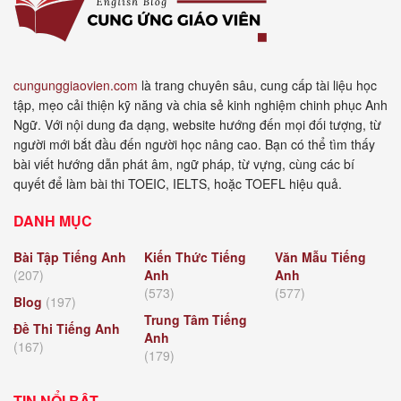
cungunggiaovien.com
là trang chuyên sâu, cung cấp tài liệu học
tập, mẹo cải thiện kỹ năng và chia sẻ kinh nghiệm chinh phục Anh
Ngữ. Với nội dung đa dạng, website hướng đến mọi đối tượng, từ
người mới bắt đầu đến người học nâng cao. Bạn có thể tìm thấy
bài viết hướng dẫn phát âm, ngữ pháp, từ vựng, cùng các bí
quyết để làm bài thi TOEIC, IELTS, hoặc TOEFL hiệu quả.
DANH MỤC
Bài Tập Tiếng Anh
Kiến Thức Tiếng
Văn Mẫu Tiếng
(207)
Anh
Anh
(573)
(577)
Blog
(197)
Trung Tâm Tiếng
Đề Thi Tiếng Anh
Anh
(167)
(179)
TIN NỔI BẬT