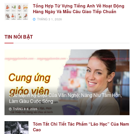
Tổng Hợp Từ Vựng Tiếng Anh Về Hoạt Động
Hàng Ngày Và Mẫu Câu Giao Tiếp Chuẩn
THÁNG 3 1, 2026
TIN NỔI BẬT
Sức Mạnh Kỳ Diệu Của Văn Nghệ: Nâng Niu Tâm Hồn,
Làm Giàu Cuộc Sống
THÁNG 8 8, 2026
Tóm Tắt Chi Tiết Tác Phẩm “Lão Hạc” Của Nam
Cao