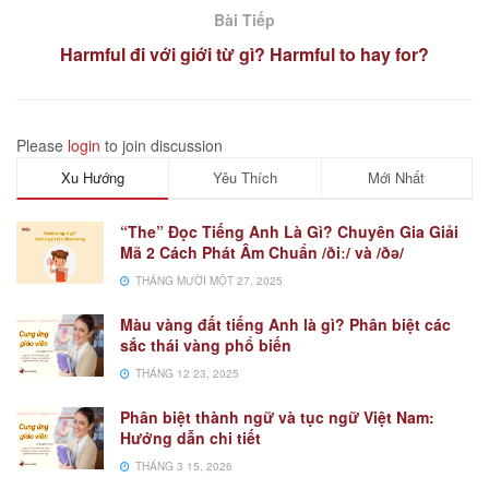
Bài Tiếp
Harmful đi với giới từ gì? Harmful to hay for?
Please
login
to join discussion
Xu Hướng
Yêu Thích
Mới Nhất
“The” Đọc Tiếng Anh Là Gì? Chuyên Gia Giải
Mã 2 Cách Phát Âm Chuẩn /ðiː/ và /ðə/
THÁNG MƯỜI MỘT 27, 2025
Màu vàng đất tiếng Anh là gì? Phân biệt các
sắc thái vàng phổ biến
THÁNG 12 23, 2025
Phân biệt thành ngữ và tục ngữ Việt Nam:
Hướng dẫn chi tiết
THÁNG 3 15, 2026