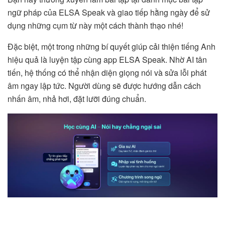
ngữ pháp của ELSA Speak và giao tiếp hằng ngày để sử
dụng những cụm từ này một cách thành thạo nhé!
Đặc biệt, một trong những bí quyết giúp cải thiện tiếng Anh
hiệu quả là luyện tập cùng app ELSA Speak. Nhờ AI tân
tiến, hệ thống có thể nhận diện giọng nói và sửa lỗi phát
âm ngay lập tức. Người dùng sẽ được hướng dẫn cách
nhấn âm, nhả hơi, đặt lưỡi đúng chuẩn.