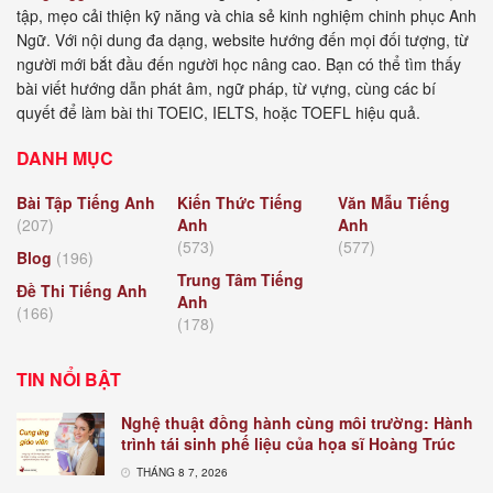
tập, mẹo cải thiện kỹ năng và chia sẻ kinh nghiệm chinh phục Anh
Ngữ. Với nội dung đa dạng, website hướng đến mọi đối tượng, từ
người mới bắt đầu đến người học nâng cao. Bạn có thể tìm thấy
bài viết hướng dẫn phát âm, ngữ pháp, từ vựng, cùng các bí
quyết để làm bài thi TOEIC, IELTS, hoặc TOEFL hiệu quả.
DANH MỤC
Bài Tập Tiếng Anh
Kiến Thức Tiếng
Văn Mẫu Tiếng
(207)
Anh
Anh
(573)
(577)
Blog
(196)
Trung Tâm Tiếng
Đề Thi Tiếng Anh
Anh
(166)
(178)
TIN NỔI BẬT
Nghệ thuật đồng hành cùng môi trường: Hành
trình tái sinh phế liệu của họa sĩ Hoàng Trúc
THÁNG 8 7, 2026