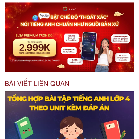
BÀI VIẾT LIÊN QUAN