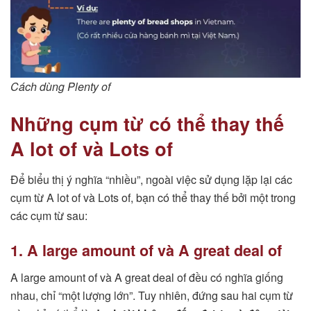
Cách dùng Plenty of
Những cụm từ có thể thay thế
A lot of và Lots of
Để biểu thị ý nghĩa “nhiều”, ngoài việc sử dụng lặp lại các
cụm từ A lot of và Lots of, bạn có thể thay thế bởi một trong
các cụm từ sau:
1. A large amount of và A great deal of
A large amount of và A great deal of đều có nghĩa giống
nhau, chỉ “một lượng lớn”. Tuy nhiên, đứng sau hai cụm từ