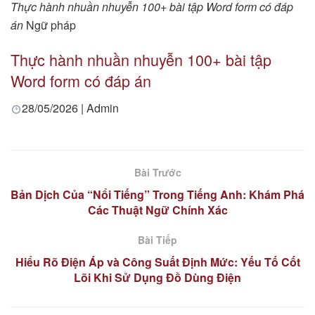
Thực hành nhuần nhuyễn 100+ bài tập Word form có đáp
án
Ngữ pháp
Thực hành nhuần nhuyễn 100+ bài tập
Word form có đáp án
28/05/2026 | Admin
Bài Trước
Bản Dịch Của “Nổi Tiếng” Trong Tiếng Anh: Khám Phá
Các Thuật Ngữ Chính Xác
Bài Tiếp
Hiểu Rõ Điện Áp và Công Suất Định Mức: Yếu Tố Cốt
Lõi Khi Sử Dụng Đồ Dùng Điện