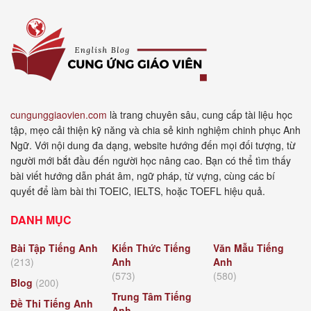
cungunggiaovien.com
là trang chuyên sâu, cung cấp tài liệu học
tập, mẹo cải thiện kỹ năng và chia sẻ kinh nghiệm chinh phục Anh
Ngữ. Với nội dung đa dạng, website hướng đến mọi đối tượng, từ
người mới bắt đầu đến người học nâng cao. Bạn có thể tìm thấy
bài viết hướng dẫn phát âm, ngữ pháp, từ vựng, cùng các bí
quyết để làm bài thi TOEIC, IELTS, hoặc TOEFL hiệu quả.
DANH MỤC
Bài Tập Tiếng Anh
Kiến Thức Tiếng
Văn Mẫu Tiếng
(213)
Anh
Anh
(573)
(580)
Blog
(200)
Trung Tâm Tiếng
Đề Thi Tiếng Anh
Anh