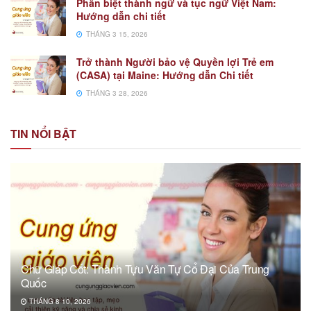
Phân biệt thành ngữ và tục ngữ Việt Nam:
Hướng dẫn chi tiết
THÁNG 3 15, 2026
Trở thành Người bảo vệ Quyền lợi Trẻ em
(CASA) tại Maine: Hướng dẫn Chi tiết
THÁNG 3 28, 2026
TIN NỔI BẬT
Chữ Giáp Cốt: Thành Tựu Văn Tự Cổ Đại Của Trung
Quốc
THÁNG 8 10, 2026