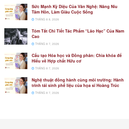
Sức Mạnh Kỳ Diệu Của Văn Nghệ: Nâng Niu
Tâm Hồn, Làm Giàu Cuộc Sống
THÁNG 8 8, 2026
Tóm Tắt Chi Tiết Tác Phẩm “Lão Hạc” Của Nam
Cao
THÁNG 8 7, 2026
Cấu tạo Hóa học và Đồng phân: Chìa khóa để
Hiểu về Hợp chất Hữu cơ
THÁNG 8 7, 2026
Nghệ thuật đồng hành cùng môi trường: Hành
trình tái sinh phế liệu của họa sĩ Hoàng Trúc
THÁNG 8 7, 2026