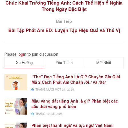
Chúc Khai Trương Tiếng Anh: Cách Thể Hiện Ý Nghĩa
Trong Ngày Đặc Biệt
Bài Tiếp
Bài Tập Phát Âm ED: Luyện Tập Hiệu Quả và Thú Vị
Please
login
to join discussion
Xu Hướng
Yêu Thích
Mới Nhất
“The” Đọc Tiếng Anh Là Gì? Chuyên Gia Giải
Mã 2 Cách Phát Âm Chuẩn /ðiː/ và /ðə/
THÁNG MƯỜI MỘT 27, 2025
Màu vàng đất tiếng Anh là gì? Phân biệt các
sắc thái vàng phổ biến
THÁNG 12 23, 2025
Phân biệt thành ngữ và tục ngữ Việt Nam: