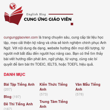
cungunggiaovien.com
là trang chuyên sâu, cung cấp tài liệu học
tập, mẹo cải thiện kỹ năng và chia sẻ kinh nghiệm chinh phục Anh
Ngữ. Với nội dung đa dạng, website hướng đến mọi đối tượng, từ
người mới bắt đầu đến người học nâng cao. Bạn có thể tìm thấy
bài viết hướng dẫn phát âm, ngữ pháp, từ vựng, cùng các bí
quyết để làm bài thi TOEIC, IELTS, hoặc TOEFL hiệu quả.
DANH MỤC
Bài Tập Tiếng Anh
Kiến Thức Tiếng
Văn Mẫu Tiếng
(207)
Anh
Anh
(573)
(578)
Blog
(197)
Trung Tâm Tiếng
Đề Thi Tiếng Anh
Anh
(167)