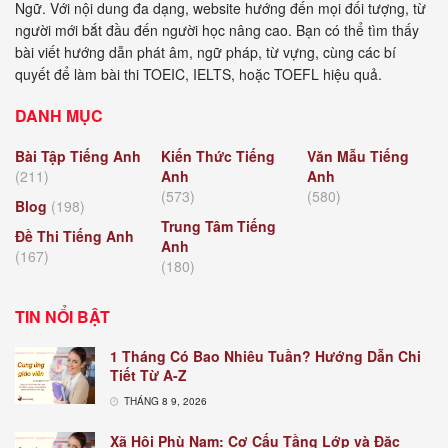
Ngữ. Với nội dung đa dạng, website hướng đến mọi đối tượng, từ
người mới bắt đầu đến người học nâng cao. Bạn có thể tìm thấy
bài viết hướng dẫn phát âm, ngữ pháp, từ vựng, cùng các bí
quyết để làm bài thi TOEIC, IELTS, hoặc TOEFL hiệu quả.
DANH MỤC
Bài Tập Tiếng Anh
Kiến Thức Tiếng
Văn Mẫu Tiếng
(211)
Anh
Anh
(573)
(580)
Blog
(198)
Trung Tâm Tiếng
Đề Thi Tiếng Anh
Anh
(167)
(180)
TIN NỔI BẬT
1 Tháng Có Bao Nhiêu Tuần? Hướng Dẫn Chi
Tiết Từ A-Z
THÁNG 8 9, 2026
Xã Hội Phù Nam: Cơ Cấu Tầng Lớp và Đặc