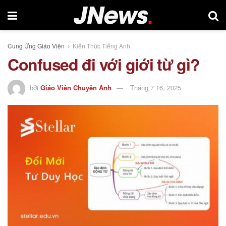
Cung Ứng Giáo Viên
Kiến Thức Tiếng Anh
Confused đi với giới từ gì?
bởi
Giáo Viên Chuyên Anh
Tháng 7 16, 2025