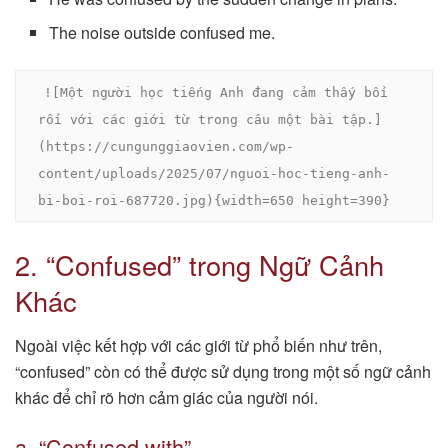
The noise outside confused me.
![Một người học tiếng Anh đang cảm thấy bối 
rối với các giới từ trong câu một bài tập.]
(https://cungunggiaovien.com/wp-
content/uploads/2025/07/nguoi-hoc-tieng-anh-
bi-boi-roi-687720.jpg){width=650 height=390}
2. “Confused” trong Ngữ Cảnh
Khác
Ngoài việc kết hợp với các giới từ phổ biến như trên,
“confused” còn có thể được sử dụng trong một số ngữ cảnh
khác để chỉ rõ hơn cảm giác của người nói.
a. “Confused with”