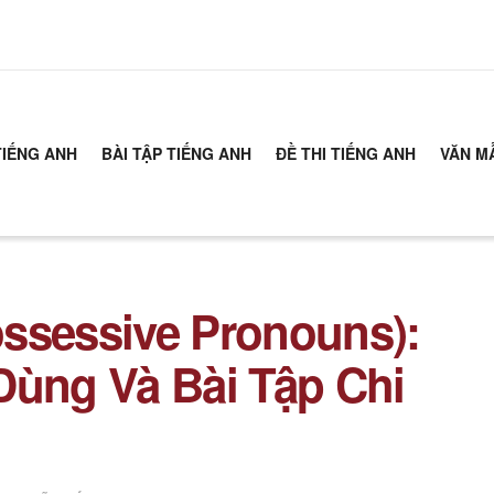
TIẾNG ANH
BÀI TẬP TIẾNG ANH
ĐỀ THI TIẾNG ANH
VĂN M
ssessive Pronouns):
Dùng Và Bài Tập Chi