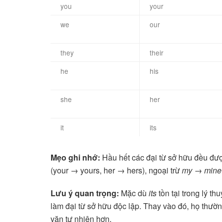
you
your
we
our
they
their
he
his
she
her
it
its
Mẹo ghi nhớ:
Hầu hết các đại từ sở hữu đều đượ
(your → yours, her → hers), ngoại trừ
my → mine
Lưu ý quan trọng:
Mặc dù
its
tồn tại trong lý t
làm đại từ sở hữu độc lập. Thay vào đó, họ thườ
văn tự nhiên hơn.