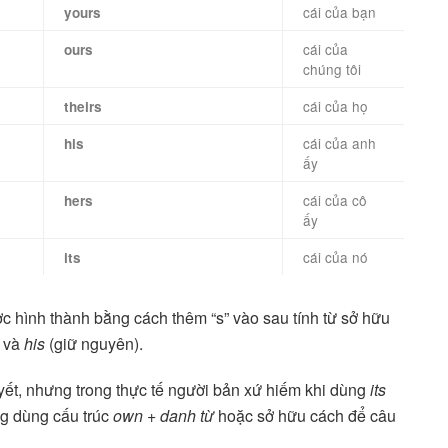
cái của bạn
yours
cái của
ours
chúng tôi
cái của họ
theirs
cái của anh
his
ấy
cái của cô
hers
ấy
cái của nó
its
c hình thành bằng cách thêm “s” vào sau tính từ sở hữu
và
his
(giữ nguyên).
huyết, nhưng trong thực tế người bản xứ hiếm khi dùng
its
ng dùng cấu trúc
own + danh từ
hoặc sở hữu cách để câu