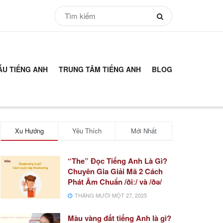
ẪU TIẾNG ANH
TRUNG TÂM TIẾNG ANH
BLOG
Xu Hướng
Yêu Thích
Mới Nhất
“The” Đọc Tiếng Anh Là Gì?
Chuyên Gia Giải Mã 2 Cách
Phát Âm Chuẩn /ðiː/ và /ðə/
THÁNG MƯỜI MỘT 27, 2025
Màu vàng đất tiếng Anh là gì?