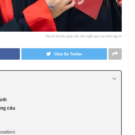
Đại từ sở hữu giúp câu văn ngắn gọn và tránh lặp từ
Chia Sẻ Twitter
 Anh
ong câu
position)