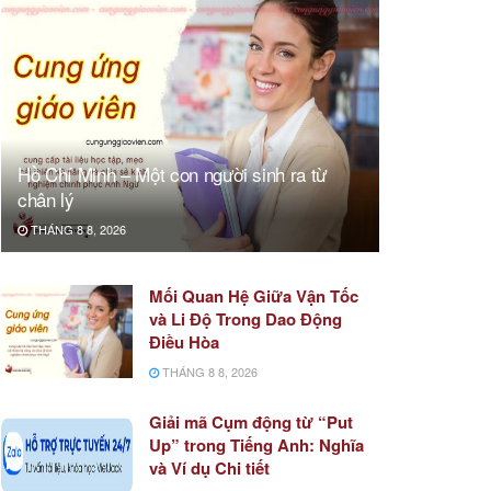
Hồ Chí Minh – Một con người sinh ra từ
chân lý
THÁNG 8 8, 2026
Mối Quan Hệ Giữa Vận Tốc
và Li Độ Trong Dao Động
Điều Hòa
THÁNG 8 8, 2026
Giải mã Cụm động từ “Put
Up” trong Tiếng Anh: Nghĩa
và Ví dụ Chi tiết