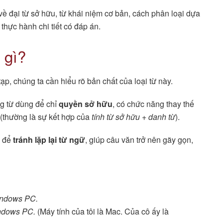
về đại từ sở hữu, từ khái niệm cơ bản, cách phân loại dựa
 thực hành chi tiết có đáp án.
 gì?
ạp, chúng ta cần hiểu rõ bản chất của loại từ này.
g từ dùng để chỉ
quyền sở hữu
, có chức năng thay thế
(thường là sự kết hợp của
tính từ sở hữu + danh từ
).
à để
tránh lặp lại từ ngữ
, giúp câu văn trở nên gãy gọn,
Windows PC.
ndows PC.
(Máy tính của tôi là Mac. Của cô ấy là