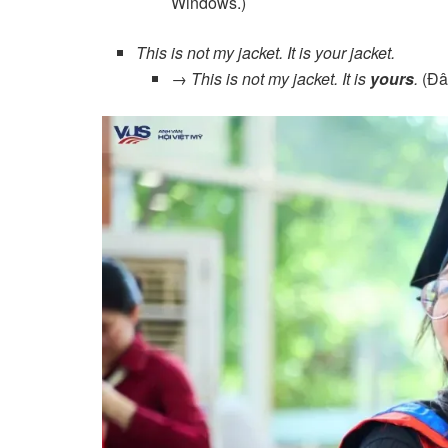
Windows.)
This is not my jacket. It is your jacket.
→
This is not my jacket. It is
yours
.
(Đây