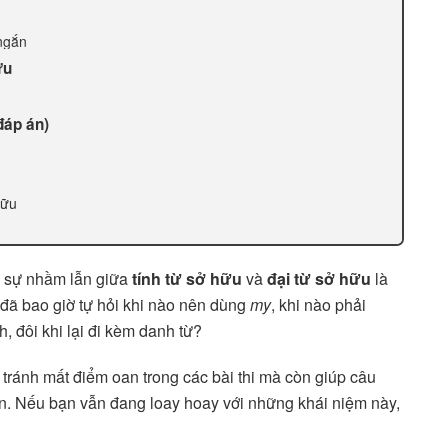
 ngắn
ữu
đáp án)
hữu
, sự nhầm lẫn giữa
tính từ sở hữu
và
đại từ sở hữu
là
 đã bao giờ tự hỏi khi nào nên dùng
my
, khi nào phải
, đôi khi lại đi kèm danh từ?
tránh mất điểm oan trong các bài thi mà còn giúp câu
hơn. Nếu bạn vẫn đang loay hoay với những khái niệm này,