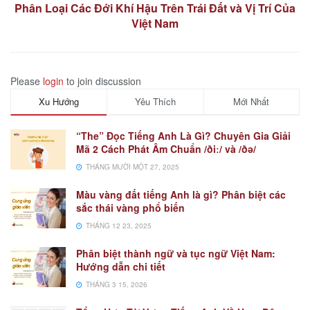
Phân Loại Các Đới Khí Hậu Trên Trái Đất và Vị Trí Của
Việt Nam
Please
login
to join discussion
Xu Hướng
Yêu Thích
Mới Nhất
“The” Đọc Tiếng Anh Là Gì? Chuyên Gia Giải
Mã 2 Cách Phát Âm Chuẩn /ðiː/ và /ðə/
THÁNG MƯỜI MỘT 27, 2025
Màu vàng đất tiếng Anh là gì? Phân biệt các
sắc thái vàng phổ biến
THÁNG 12 23, 2025
Phân biệt thành ngữ và tục ngữ Việt Nam:
Hướng dẫn chi tiết
THÁNG 3 15, 2026