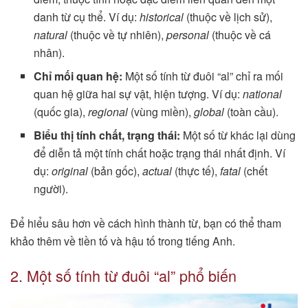
danh từ cụ thể. Ví dụ:
historical
(thuộc về lịch sử),
natural
(thuộc về tự nhiên),
personal
(thuộc về cá
nhân).
Chỉ mối quan hệ:
Một số tính từ đuôi “al” chỉ ra mối
quan hệ giữa hai sự vật, hiện tượng. Ví dụ:
national
(quốc gia),
regional
(vùng miền),
global
(toàn cầu).
Biểu thị tính chất, trạng thái:
Một số từ khác lại dùng
để diễn tả một tính chất hoặc trạng thái nhất định. Ví
dụ:
original
(bản gốc),
actual
(thực tế),
fatal
(chết
người).
Để hiểu sâu hơn về cách hình thành từ, bạn có thể tham
khảo thêm về tiền tố và hậu tố trong tiếng Anh.
2. Một số tính từ đuôi “al” phổ biến