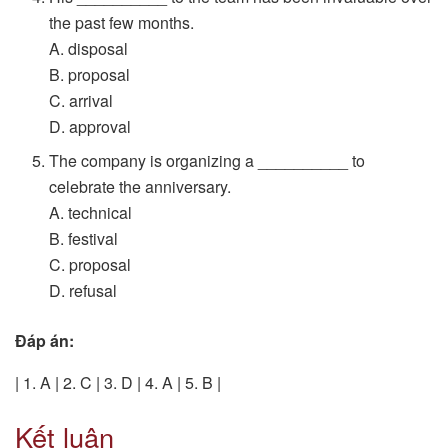
the past few months.
A. disposal
B. proposal
C. arrival
D. approval
The company is organizing a __________ to
celebrate the anniversary.
A. technical
B. festival
C. proposal
D. refusal
Đáp án:
| 1. A | 2. C | 3. D | 4. A | 5. B |
Kết luận