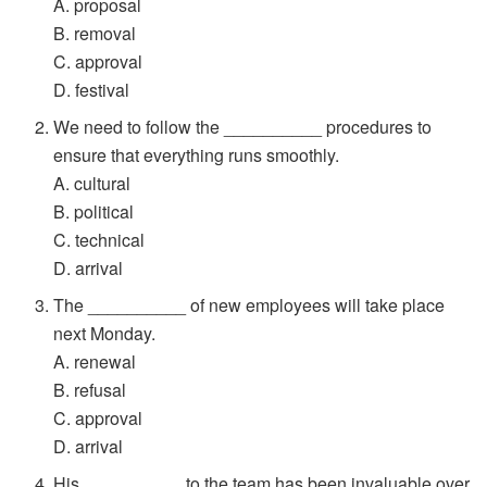
A. proposal
B. removal
C. approval
D. festival
We need to follow the __________ procedures to
ensure that everything runs smoothly.
A. cultural
B. political
C. technical
D. arrival
The __________ of new employees will take place
next Monday.
A. renewal
B. refusal
C. approval
D. arrival
His __________ to the team has been invaluable over