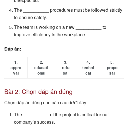
unexpected.
The __________ procedures must be followed strictly
to ensure safety.
The team is working on a new __________ to
improve efficiency in the workplace.
Đáp án:
1.
2.
3.
4.
5.
appro
educati
refu
techni
propo
val
onal
sal
cal
sal
Bài 2: Chọn đáp án đúng
Chọn đáp án đúng cho các câu dưới đây:
The __________ of the project is critical for our
company’s success.