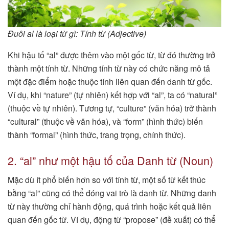
Đuôi al là loại từ gì: Tính từ (Adjective)
Khi hậu tố “al” được thêm vào một gốc từ, từ đó thường trở
thành một tính từ. Những tính từ này có chức năng mô tả
một đặc điểm hoặc thuộc tính liên quan đến danh từ gốc.
Ví dụ, khi “nature” (tự nhiên) kết hợp với “al”, ta có “natural”
(thuộc về tự nhiên). Tương tự, “culture” (văn hóa) trở thành
“cultural” (thuộc về văn hóa), và “form” (hình thức) biến
thành “formal” (hình thức, trang trọng, chính thức).
2. “al” như một hậu tố của Danh từ (Noun)
Mặc dù ít phổ biến hơn so với tính từ, một số từ kết thúc
bằng “al” cũng có thể đóng vai trò là danh từ. Những danh
từ này thường chỉ hành động, quá trình hoặc kết quả liên
quan đến gốc từ. Ví dụ, động từ “propose” (đề xuất) có thể