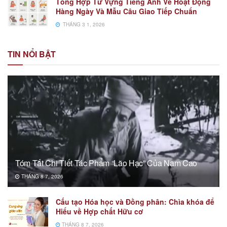
Tổng Hợp Từ Vựng Tiếng Anh Về Hoạt Động
Hàng Ngày Và Mẫu Câu Giao Tiếp Chuẩn
THÁNG 3 1, 2026
TIN NỔI BẬT
Tóm Tắt Chi Tiết Tác Phẩm “Lão Hạc” Của Nam Cao
THÁNG 8 7, 2026
Cấu tạo Hóa học và Đồng phân: Chìa khóa để
Hiểu về Hợp chất Hữu cơ
THÁNG 8 7, 2026