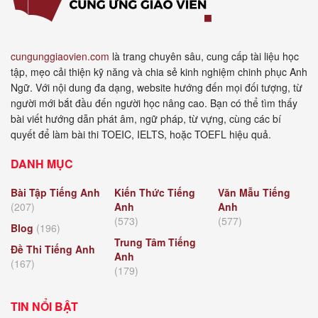
cungunggiaovien.com
là trang chuyên sâu, cung cấp tài liệu học
tập, mẹo cải thiện kỹ năng và chia sẻ kinh nghiệm chinh phục Anh
Ngữ. Với nội dung đa dạng, website hướng đến mọi đối tượng, từ
người mới bắt đầu đến người học nâng cao. Bạn có thể tìm thấy
bài viết hướng dẫn phát âm, ngữ pháp, từ vựng, cùng các bí
quyết để làm bài thi TOEIC, IELTS, hoặc TOEFL hiệu quả.
DANH MỤC
Bài Tập Tiếng Anh
Kiến Thức Tiếng
Văn Mẫu Tiếng
(207)
Anh
Anh
(573)
(577)
Blog
(196)
Trung Tâm Tiếng
Đề Thi Tiếng Anh
Anh
(167)
(179)
TIN NỔI BẬT