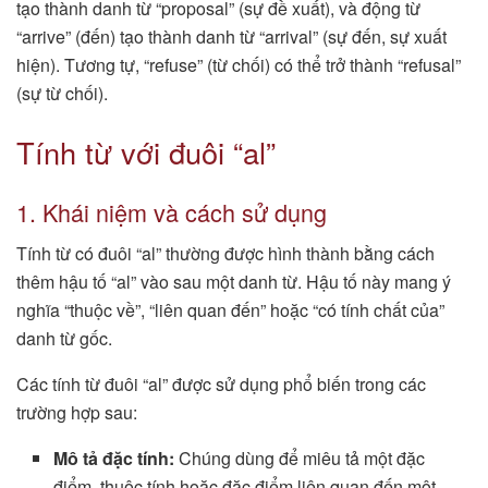
tạo thành danh từ “proposal” (sự đề xuất), và động từ
“arrive” (đến) tạo thành danh từ “arrival” (sự đến, sự xuất
hiện). Tương tự, “refuse” (từ chối) có thể trở thành “refusal”
(sự từ chối).
Tính từ với đuôi “al”
1. Khái niệm và cách sử dụng
Tính từ có đuôi “al” thường được hình thành bằng cách
thêm hậu tố “al” vào sau một danh từ. Hậu tố này mang ý
nghĩa “thuộc về”, “liên quan đến” hoặc “có tính chất của”
danh từ gốc.
Các tính từ đuôi “al” được sử dụng phổ biến trong các
trường hợp sau:
Mô tả đặc tính:
Chúng dùng để miêu tả một đặc
điểm, thuộc tính hoặc đặc điểm liên quan đến một