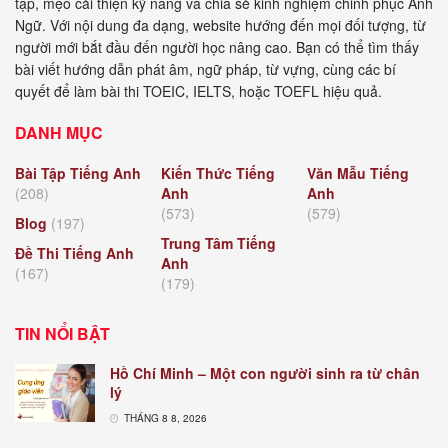
tập, mẹo cải thiện kỹ năng và chia sẻ kinh nghiệm chinh phục Anh
Ngữ. Với nội dung đa dạng, website hướng đến mọi đối tượng, từ
người mới bắt đầu đến người học nâng cao. Bạn có thể tìm thấy
bài viết hướng dẫn phát âm, ngữ pháp, từ vựng, cùng các bí
quyết để làm bài thi TOEIC, IELTS, hoặc TOEFL hiệu quả.
DANH MỤC
Bài Tập Tiếng Anh
Kiến Thức Tiếng
Văn Mẫu Tiếng
(208)
Anh
Anh
(573)
(579)
Blog
(197)
Trung Tâm Tiếng
Đề Thi Tiếng Anh
Anh
(167)
(179)
TIN NỔI BẬT
Hồ Chí Minh – Một con người sinh ra từ chân
lý
THÁNG 8 8, 2026