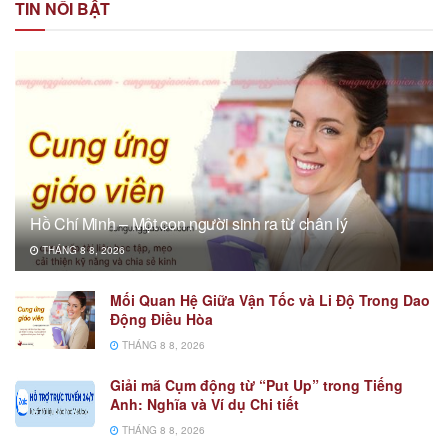
TIN NỔI BẬT
Hồ Chí Minh – Một con người sinh ra từ chân lý
THÁNG 8 8, 2026
Mối Quan Hệ Giữa Vận Tốc và Li Độ Trong Dao
Động Điều Hòa
THÁNG 8 8, 2026
Giải mã Cụm động từ “Put Up” trong Tiếng
Anh: Nghĩa và Ví dụ Chi tiết
THÁNG 8 8, 2026