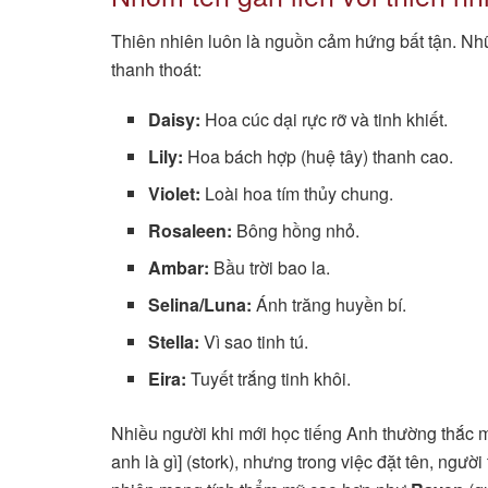
Thiên nhiên luôn là nguồn cảm hứng bất tận. Nh
thanh thoát:
Daisy:
Hoa cúc dại rực rỡ và tinh khiết.
Lily:
Hoa bách hợp (huệ tây) thanh cao.
Violet:
Loài hoa tím thủy chung.
Rosaleen:
Bông hồng nhỏ.
Ambar:
Bầu trời bao la.
Selina/Luna:
Ánh trăng huyền bí.
Stella:
Vì sao tinh tú.
Eira:
Tuyết trắng tinh khôi.
Nhiều người khi mới học tiếng Anh thường thắc m
anh là gì] (stork), nhưng trong việc đặt tên, ngư