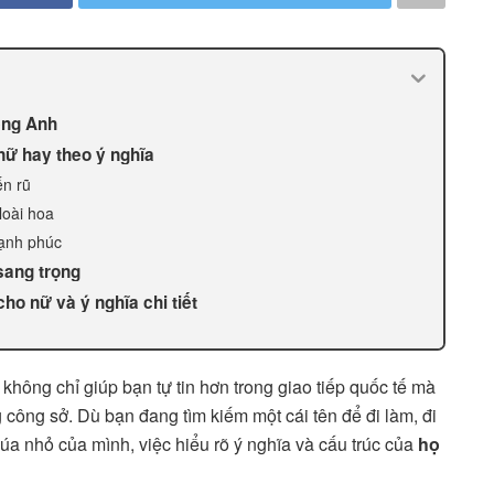
iếng Anh
nữ hay theo ý nghĩa
ến rũ
loài hoa
ạnh phúc
sang trọng
ho nữ và ý nghĩa chi tiết
không chỉ giúp bạn tự tin hơn trong giao tiếp quốc tế mà
công sở. Dù bạn đang tìm kiếm một cái tên để đi làm, đi
úa nhỏ của mình, việc hiểu rõ ý nghĩa và cấu trúc của
họ