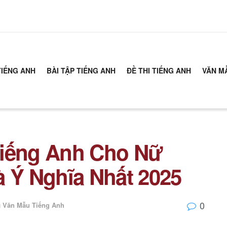
TIẾNG ANH
BÀI TẬP TIẾNG ANH
ĐỀ THI TIẾNG ANH
VĂN M
Tiếng Anh Cho Nữ
à Ý Nghĩa Nhất 2025
0
g
Văn Mẫu Tiếng Anh