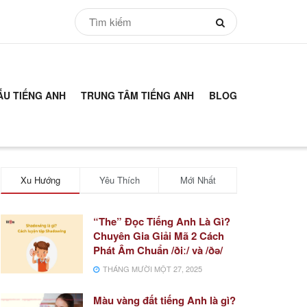
ẪU TIẾNG ANH
TRUNG TÂM TIẾNG ANH
BLOG
Xu Hướng
Yêu Thích
Mới Nhất
“The” Đọc Tiếng Anh Là Gì?
Chuyên Gia Giải Mã 2 Cách
Phát Âm Chuẩn /ðiː/ và /ðə/
THÁNG MƯỜI MỘT 27, 2025
Màu vàng đất tiếng Anh là gì?