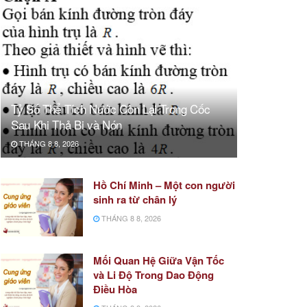
Tỷ Số Thể Tích Nước Còn Lại Trong Cốc
Sau Khi Thả Bi và Nón
THÁNG 8 8, 2026
Hồ Chí Minh – Một con người
sinh ra từ chân lý
THÁNG 8 8, 2026
Mối Quan Hệ Giữa Vận Tốc
và Li Độ Trong Dao Động
Điều Hòa