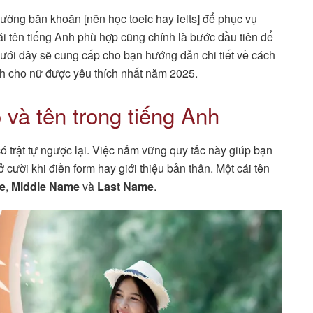
hường băn khoăn [nên học toeic hay ielts] để phục vụ
ái tên tiếng Anh phù hợp cũng chính là bước đầu tiên để
dưới đây sẽ cung cấp cho bạn hướng dẫn chi tiết về cách
nh cho nữ được yêu thích nhất năm 2025.
 và tên trong tiếng Anh
 có trật tự ngược lại. Việc nắm vững quy tắc này giúp bạn
cười khi điền form hay giới thiệu bản thân. Một cái tên
e
,
Middle Name
và
Last Name
.