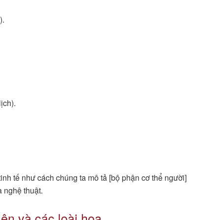
).
ịch).
inh tế như cách chúng ta mô tả [bộ phận cơ thể người]
 nghệ thuật.
iên và các loài hoa