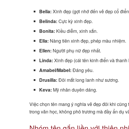
Bella:
Xinh đẹp (gợi nhớ đến vẻ đẹp cổ điển
Belinda:
Cực kỳ xinh đẹp.
Bonita:
Kiều diễm, xinh xắn.
Ella:
Nàng tiên xinh đẹp, phép màu nhiệm.
Ellen:
Người phụ nữ đẹp nhất.
Linda:
Xinh đẹp (cái tên kinh điển và thanh l
Amabel/Mabel:
Đáng yêu.
Drusilla:
Đôi mắt long lanh như sương.
Keva:
Mỹ nhân duyên dáng.
Việc chọn tên mang ý nghĩa vẻ đẹp đôi khi cũng t
trong văn học, không phô trương mà đầy ẩn dụ và
Nhóm tên gắn liền với thiên nh