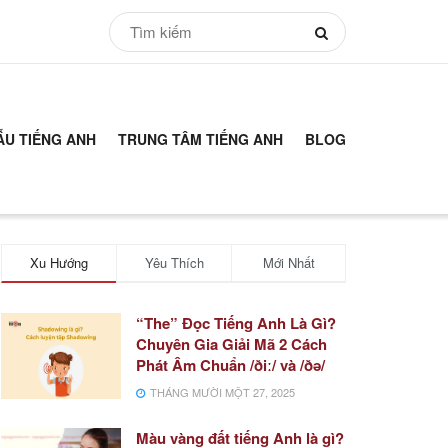
ẪU TIẾNG ANH
TRUNG TÂM TIẾNG ANH
BLOG
Xu Hướng
Yêu Thích
Mới Nhất
“The” Đọc Tiếng Anh Là Gì?
Chuyên Gia Giải Mã 2 Cách
Phát Âm Chuẩn /ðiː/ và /ðə/
THÁNG MƯỜI MỘT 27, 2025
Màu vàng đất tiếng Anh là gì?