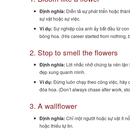
Định nghĩa:
Diễn tả sự phát triển hoặc thà
sự vật hoặc sự việc.
Ví dụ:
Sự nghiệp của anh ấy bắt đầu từ con
bông hoa. (His career started from nothing, b
2. Stop to smell the flowers
Định nghĩa:
Lời nhắc nhở chúng ta nên tận 
đẹp xung quanh mình.
Ví dụ:
Đừng luôn chạy theo công việc, hãy 
đóa hoa. (Don’t always chase after work, stop
3. A wallflower
Định nghĩa:
Chỉ một người hoặc sự vật ít nổi
hoặc thiếu tự tin.