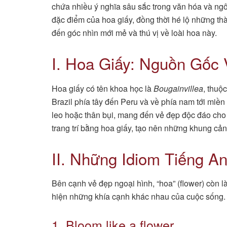
chứa nhiều ý nghĩa sâu sắc trong văn hóa và ng
đặc điểm của hoa giấy, đồng thời hé lộ những th
đến góc nhìn mới mẻ và thú vị về loài hoa này.
I. Hoa Giấy: Nguồn Gốc
Hoa giấy có tên khoa học là
Bougainvillea
, thuộ
Brazil phía tây đến Peru và về phía nam tới miền
leo hoặc thân bụi, mang đến vẻ đẹp độc đáo ch
trang trí bằng hoa giấy, tạo nên những khung cả
II. Những Idiom Tiếng An
Bên cạnh vẻ đẹp ngoại hình, “hoa” (flower) còn 
hiện những khía cạnh khác nhau của cuộc sống
1. Bloom like a flower