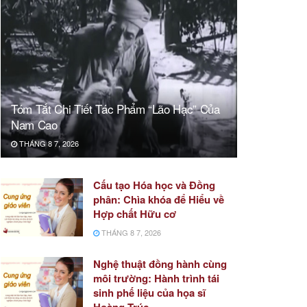
Tóm Tắt Chi Tiết Tác Phẩm “Lão Hạc” Của
Nam Cao
THÁNG 8 7, 2026
Cấu tạo Hóa học và Đồng
phân: Chìa khóa để Hiểu về
Hợp chất Hữu cơ
THÁNG 8 7, 2026
Nghệ thuật đồng hành cùng
môi trường: Hành trình tái
sinh phế liệu của họa sĩ
Hoàng Trúc