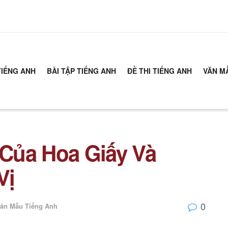
TIẾNG ANH
BÀI TẬP TIẾNG ANH
ĐỀ THI TIẾNG ANH
VĂN M
Của Hoa Giấy Và
Vị
0
ăn Mẫu Tiếng Anh