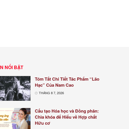
IN NỔI BẬT
Tóm Tắt Chi Tiết Tác Phẩm “Lão
Hạc” Của Nam Cao
THÁNG 8 7, 2026
Cấu tạo Hóa học và Đồng phân:
Chìa khóa để Hiểu về Hợp chất
Hữu cơ