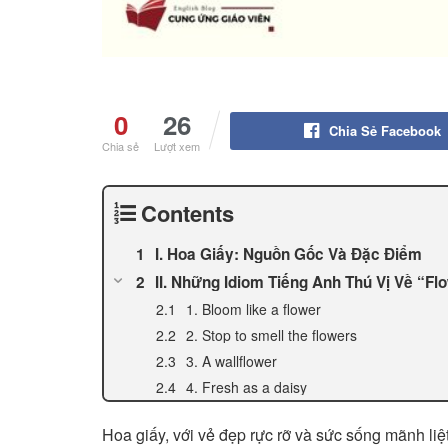
0
26
Chia Sẻ Facebook
Chia sẻ
Lượt xem
Contents
I. Hoa Giấy: Nguồn Gốc Và Đặc Điểm
II. Những Idiom Tiếng Anh Thú Vị Về “Fl
1. Bloom like a flower
2. Stop to smell the flowers
3. A wallflower
4. Fresh as a daisy
Hoa giấy, với vẻ đẹp rực rỡ và sức sống mãnh liệt