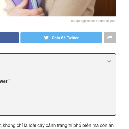
cungunggiaovien-thumbnail-post
Chia Sẻ Twitter
ower”
, không chỉ là loài cây cảnh trang trí phổ biến mà còn ẩn