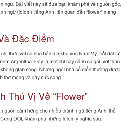
ôn ngữ. Bài viết này sẽ đưa bạn khám phá về nguồn gốc,
ành ngữ (idiom) tiếng Anh liên quan đến “flower” mang
 Và Đặc Điểm
c chi thực vật có hoa bản địa khu vực Nam Mỹ, trải dài từ
 nam Argentina. Đây là một chi cây cảnh có gai, với thân
o không gian sống. Những ngôi nhà cổ điển thường được
nh thơ mộng và đầy sức sống.
h Thú Vị Về “Flower”
là nguồn cảm hứng cho nhiều thành ngữ tiếng Anh, thể
. Cùng DOL khám phá những idiom ý nghĩa sau: